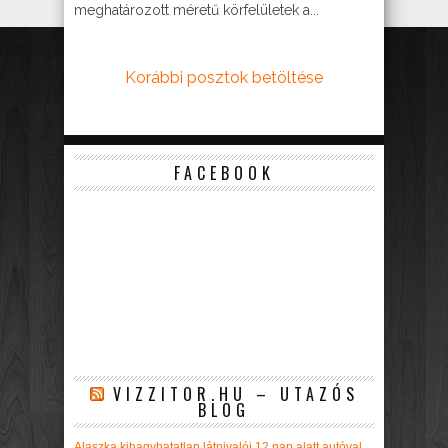
meghatározott méretű körfelületek a...
Korábbi posztok betöltése
FACEBOOK
VIZZITOR.HU – UTAZÓS
BLOG
Alaszka kihagyhatatlan látnivalói 12 nap alatt autóval