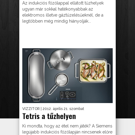
Az indukciós főzőlappal ellátott tűzhelyek
ugyan már sokkal hatékonyabbak az
elektromos illetve gáztüzelésűeknél, de a
legtöbben még mindig hiányolják...
VIZZITOR
| 2012. április 21. szombat
Tetris a tűzhelyen
Ki mondta, hogy az étel nem játék? A Siemens
legújabb indukciós főzőlapján nincsenek előre