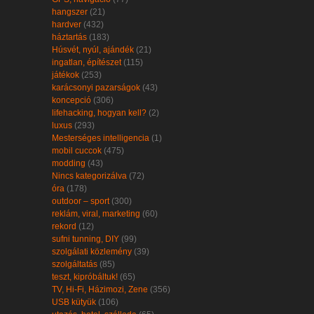
hangszer
(21)
hardver
(432)
háztartás
(183)
Húsvét, nyúl, ajándék
(21)
ingatlan, építészet
(115)
játékok
(253)
karácsonyi pazarságok
(43)
koncepció
(306)
lifehacking, hogyan kell?
(2)
luxus
(293)
Mesterséges intelligencia
(1)
mobil cuccok
(475)
modding
(43)
Nincs kategorizálva
(72)
óra
(178)
outdoor – sport
(300)
reklám, viral, marketing
(60)
rekord
(12)
sufni tunning, DIY
(99)
szolgálati közlemény
(39)
szolgáltatás
(85)
teszt, kipróbáltuk!
(65)
TV, Hi-Fi, Házimozi, Zene
(356)
USB kütyük
(106)