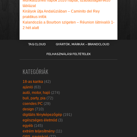
Munkaszüneti napok 2026 naptár, szabadságtervező
táblázat
Királyok útja Andalúziában – Caminito del Rey
praktikus infók
Kalandozás a Bourbon szigeten – Réunion látnivalói 1-
2 hét alatt
TAG CLOUD
GYÁRTÓK, MÁRKÁK – BRANDCLOUD
FELHASZNÁLÁSI FELTÉTELEK
KATEGÓRIÁK
18-as karika
(42)
ajánló
(63)
autó, motor, hajó
(274)
buli, party, pia
(72)
csendes PC
(29)
design
(710)
digitális fényképezőgép
(191)
egészséges életmód
(3)
egyéb
(145)
extrém teljesítmény
(11)
GPS, navigáció
(77)