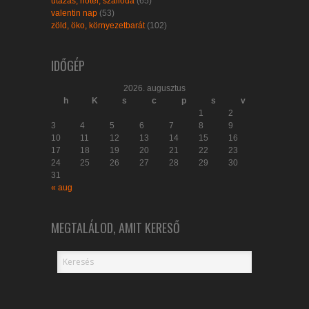
utazás, hotel, szálloda
(65)
valentin nap
(53)
zöld, öko, környezetbarát
(102)
IDŐGÉP
2026. augusztus
h
K
s
c
p
s
v
1
2
3
4
5
6
7
8
9
10
11
12
13
14
15
16
17
18
19
20
21
22
23
24
25
26
27
28
29
30
31
« aug
MEGTALÁLOD, AMIT KERESŐ