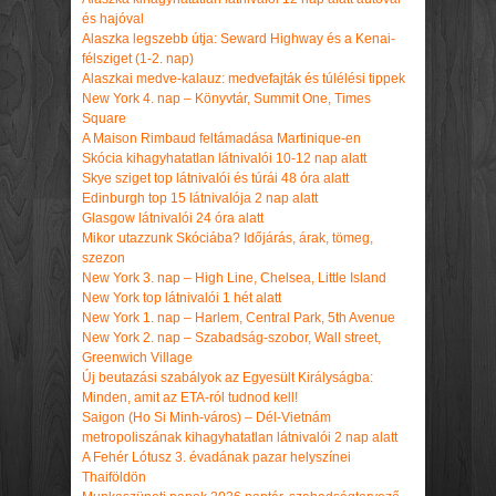
és hajóval
Alaszka legszebb útja: Seward Highway és a Kenai-
félsziget (1-2. nap)
Alaszkai medve-kalauz: medvefajták és túlélési tippek
New York 4. nap – Könyvtár, Summit One, Times
Square
A Maison Rimbaud feltámadása Martinique-en
Skócia kihagyhatatlan látnivalói 10-12 nap alatt
Skye sziget top látnivalói és túrái 48 óra alatt
Edinburgh top 15 látnivalója 2 nap alatt
Glasgow látnivalói 24 óra alatt
Mikor utazzunk Skóciába? Időjárás, árak, tömeg,
szezon
New York 3. nap – High Line, Chelsea, Little Island
New York top látnivalói 1 hét alatt
New York 1. nap – Harlem, Central Park, 5th Avenue
New York 2. nap – Szabadság-szobor, Wall street,
Greenwich Village
Új beutazási szabályok az Egyesült Királyságba:
Minden, amit az ETA-ról tudnod kell!
Saigon (Ho Si Minh-város) – Dél-Vietnám
metropoliszának kihagyhatatlan látnivalói 2 nap alatt
A Fehér Lótusz 3. évadának pazar helyszínei
Thaiföldön