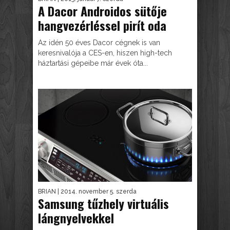
A Dacor Androidos sütője
hangvezérléssel pirít oda
Az idén 50 éves Dacor cégnek is van
keresnivalója a CES-en, hiszen high-tech
háztartási gépeibe már évek óta...
BRIAN
| 2014. november 5. szerda
Samsung tűzhely virtuális
lángnyelvekkel