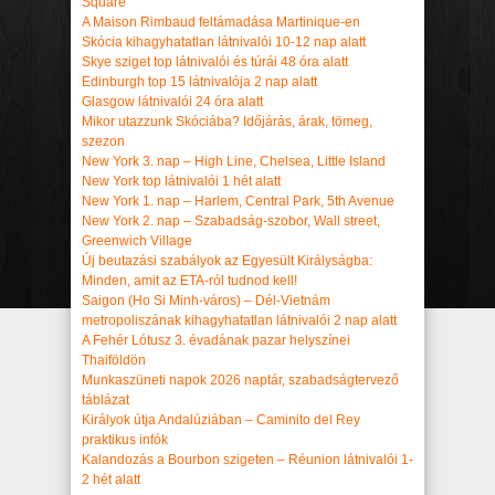
Square
A Maison Rimbaud feltámadása Martinique-en
Skócia kihagyhatatlan látnivalói 10-12 nap alatt
Skye sziget top látnivalói és túrái 48 óra alatt
Edinburgh top 15 látnivalója 2 nap alatt
Glasgow látnivalói 24 óra alatt
Mikor utazzunk Skóciába? Időjárás, árak, tömeg,
szezon
New York 3. nap – High Line, Chelsea, Little Island
New York top látnivalói 1 hét alatt
New York 1. nap – Harlem, Central Park, 5th Avenue
New York 2. nap – Szabadság-szobor, Wall street,
Greenwich Village
Új beutazási szabályok az Egyesült Királyságba:
Minden, amit az ETA-ról tudnod kell!
Saigon (Ho Si Minh-város) – Dél-Vietnám
metropoliszának kihagyhatatlan látnivalói 2 nap alatt
A Fehér Lótusz 3. évadának pazar helyszínei
Thaiföldön
Munkaszüneti napok 2026 naptár, szabadságtervező
táblázat
Királyok útja Andalúziában – Caminito del Rey
praktikus infók
Kalandozás a Bourbon szigeten – Réunion látnivalói 1-
2 hét alatt