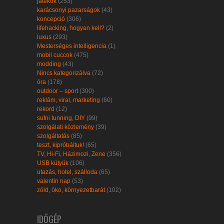
játékok
(253)
karácsonyi pazarságok
(43)
koncepció
(306)
lifehacking, hogyan kell?
(2)
luxus
(293)
Mesterséges intelligencia
(1)
mobil cuccok
(475)
modding
(43)
Nincs kategorizálva
(72)
óra
(178)
outdoor – sport
(300)
reklám, viral, marketing
(60)
rekord
(12)
sufni tunning, DIY
(99)
szolgálati közlemény
(39)
szolgáltatás
(85)
teszt, kipróbáltuk!
(65)
TV, Hi-Fi, Házimozi, Zene
(356)
USB kütyük
(106)
utazás, hotel, szálloda
(65)
valentin nap
(53)
zöld, öko, környezetbarát
(102)
IDŐGÉP