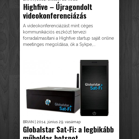
Highfive – Újragondolt
videokonferenciázás
A videokonferenciázást mint céges
kommunikációs eszközt tervezi
forradalmasítani a Highfive startup saját online
meetinges megoldása, ők a Sykpe,...
BRIAN
| 2014. június 29. vasárnap
Globalstar Sat-Fi: a legbikább
műholdas hotspot