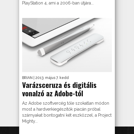
PlayStation 4, ami a 2006-ban útjára...
BRIAN
| 2013. május 7. kedd
Varázsceruza és digitális
vonalzó az Adobe-tól
Az Adobe szoftvercég tőle szokatlan módon
most a hardverkiegészítők piacán próbal
szárnyakat bontogatni két eszközzel, a Project
Mighty...