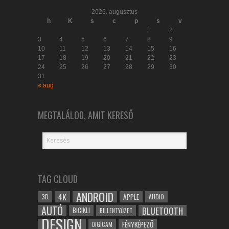
2026. augusztus
h
K
s
c
p
s
v
1
2
3
4
5
6
7
8
9
10
11
12
13
14
15
16
17
18
19
20
21
22
23
24
25
26
27
28
29
30
31
« aug
MEGTALÁLOD, AMIT KERESŐ
TAG CLOUD
ANDROID
4K
APPLE
3D
AUDIO
AUTÓ
BLUETOOTH
BICIKLI
BILLENTYŰZET
DESIGN
FÉNYKÉPEZŐ
DIGICAM