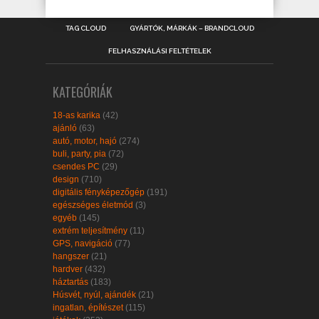
TAG CLOUD
GYÁRTÓK, MÁRKÁK – BRANDCLOUD
FELHASZNÁLÁSI FELTÉTELEK
KATEGÓRIÁK
18-as karika
(42)
ajánló
(63)
autó, motor, hajó
(274)
buli, party, pia
(72)
csendes PC
(29)
design
(710)
digitális fényképezőgép
(191)
egészséges életmód
(3)
egyéb
(145)
extrém teljesítmény
(11)
GPS, navigáció
(77)
hangszer
(21)
hardver
(432)
háztartás
(183)
Húsvét, nyúl, ajándék
(21)
ingatlan, építészet
(115)