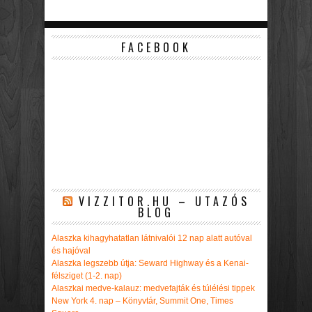
FACEBOOK
VIZZITOR.HU – UTAZÓS
BLOG
Alaszka kihagyhatatlan látnivalói 12 nap alatt autóval
és hajóval
Alaszka legszebb útja: Seward Highway és a Kenai-
félsziget (1-2. nap)
Alaszkai medve-kalauz: medvefajták és túlélési tippek
New York 4. nap – Könyvtár, Summit One, Times