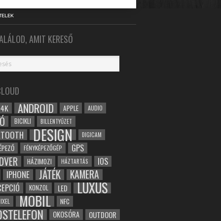
TELEK
ALÁLOD, AMIT KERESŐ
CLOUD
ANDROID
4K
APPLE
AUDIO
Ó
BICIKLI
BILLENTYŰZET
DESIGN
ETOOTH
DIGICAM
GPS
ÉPEZŐ
FÉNYKÉPEZŐGÉP
DVER
IOS
HÁZIMOZI
HÁZTARTÁS
JÁTÉK
KAMERA
IPHONE
LUXUS
EPCIÓ
LED
KONZOL
MOBIL
NFC
IXEL
OSTELEFON
OKOSÓRA
OUTDOOR