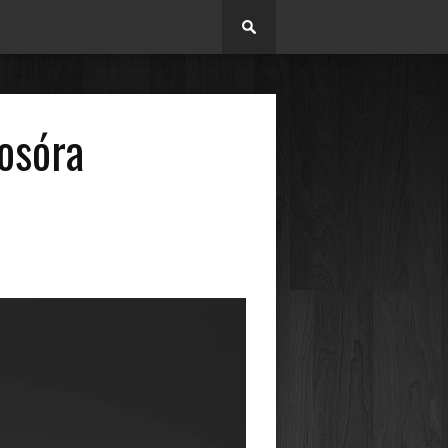
osóra