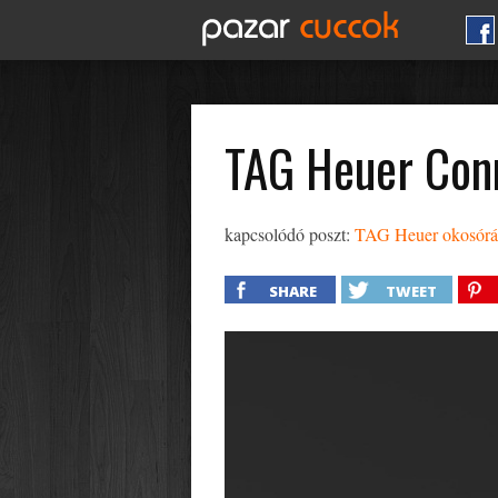
TAG Heuer Conn
kapcsolódó poszt:
TAG Heuer okosórár
SHARE
TWEET