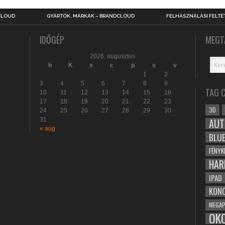
CLOUD
GYÁRTÓK, MÁRKÁK – BRANDCLOUD
FELHASZNÁLÁSI FELTÉ
IDŐGÉP
MEGT
2026. augusztus
h
K
s
c
p
s
v
1
2
3
4
5
6
7
8
9
TAG 
10
11
12
13
14
15
16
17
18
19
20
21
22
23
3D
24
25
26
27
28
29
30
31
AUT
« aug
BLU
FÉNYK
HAR
IPAD
KONC
MEGAP
OK