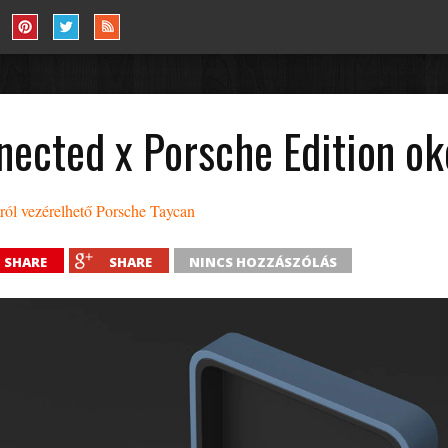
ected x Porsche Edition ok
ól vezérelhető Porsche Taycan
SHARE
SHARE
NINCS HOZZÁSZÓLÁS