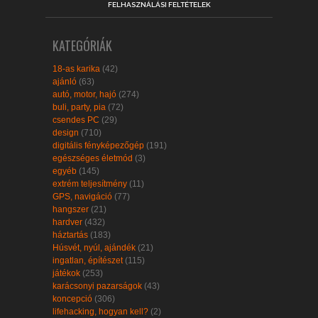
FELHASZNÁLÁSI FELTÉTELEK
KATEGÓRIÁK
18-as karika
(42)
ajánló
(63)
autó, motor, hajó
(274)
buli, party, pia
(72)
csendes PC
(29)
design
(710)
digitális fényképezőgép
(191)
egészséges életmód
(3)
egyéb
(145)
extrém teljesítmény
(11)
GPS, navigáció
(77)
hangszer
(21)
hardver
(432)
háztartás
(183)
Húsvét, nyúl, ajándék
(21)
ingatlan, építészet
(115)
játékok
(253)
karácsonyi pazarságok
(43)
koncepció
(306)
lifehacking, hogyan kell?
(2)