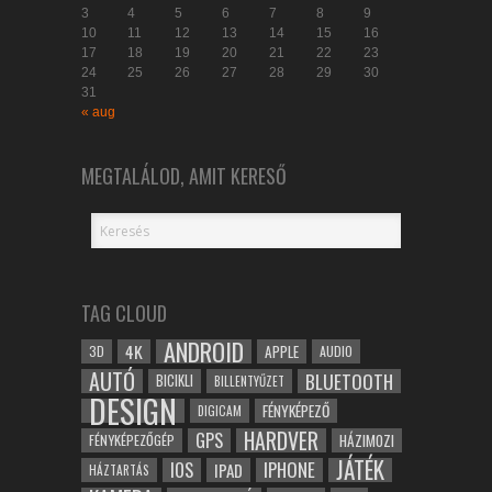
3
4
5
6
7
8
9
10
11
12
13
14
15
16
17
18
19
20
21
22
23
24
25
26
27
28
29
30
31
« aug
MEGTALÁLOD, AMIT KERESŐ
TAG CLOUD
ANDROID
4K
APPLE
3D
AUDIO
AUTÓ
BLUETOOTH
BICIKLI
BILLENTYŰZET
DESIGN
FÉNYKÉPEZŐ
DIGICAM
HARDVER
GPS
FÉNYKÉPEZŐGÉP
HÁZIMOZI
JÁTÉK
IOS
IPHONE
IPAD
HÁZTARTÁS