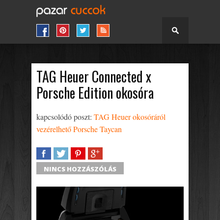
TAG Heuer Connected x
Porsche Edition okosóra
kapcsolódó poszt:
TAG Heuer okosóráról
vezérelhető Porsche Taycan
SHARE
TWEET
SHARE
SHARE
NINCS HOZZÁSZÓLÁS