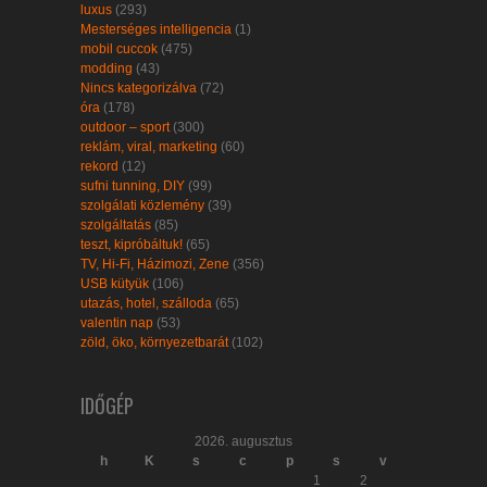
luxus
(293)
Mesterséges intelligencia
(1)
mobil cuccok
(475)
modding
(43)
Nincs kategorizálva
(72)
óra
(178)
outdoor – sport
(300)
reklám, viral, marketing
(60)
rekord
(12)
sufni tunning, DIY
(99)
szolgálati közlemény
(39)
szolgáltatás
(85)
teszt, kipróbáltuk!
(65)
TV, Hi-Fi, Házimozi, Zene
(356)
USB kütyük
(106)
utazás, hotel, szálloda
(65)
valentin nap
(53)
zöld, öko, környezetbarát
(102)
IDŐGÉP
2026. augusztus
h
K
s
c
p
s
v
1
2