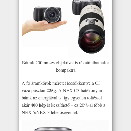
Bátrak 200mm-es objektívet is rákattinthatnak a
kompaktra
A fő áramkörök méretét lecsökkentve a C3
225g
váza pusztán
. A NEX-C3 hatékonyan
bánik az energiával is, így egyetlen töltéssel
400 kép
akár
is készíthető – ez 20%-al több a
NEX-5/NEX-3 lehetőségeinél.