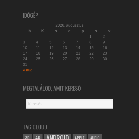
IDŐGÉP
2026. augusztus
h
K
s
c
p
s
v
1
2
3
4
5
6
7
8
9
10
11
12
13
14
15
16
17
18
19
20
21
22
23
24
25
26
27
28
29
30
31
« aug
MEGTALÁLOD, AMIT KERESŐ
TAG CLOUD
ANDROID
4K
APPLE
3D
AUDIO