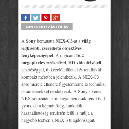
SHARE
TWEET
SHARE
SHARE
NINCS HOZZÁSZÓLÁS
Sony
NEX-C3
világ
A
bemutatta
-at a
legkisebb, cserélhető objektíves
fényképezőgépét
16,2
. A digicam
megapixeles
HD videofelvételi
érzékelővel,
lehetőséggel, új kezelőfelülettel és rendkívül
kompakt méretben jelentkezik. A NEX-C3
apró mérete ellenére figyelemreméltó technikai
paraméterekkel rendelkezik. A Sony sikeres
NEX sorozatának új tagja, nemcsak rendkívül
gyors, de a képminőség, funkciók,
használhatóság területén felül is múlja a
nagyobb testvér, a NEX 3 tulajdonságait.