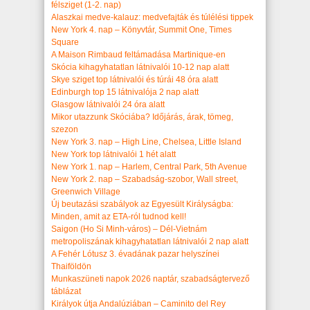
félsziget (1-2. nap)
Alaszkai medve-kalauz: medvefajták és túlélési tippek
New York 4. nap – Könyvtár, Summit One, Times
Square
A Maison Rimbaud feltámadása Martinique-en
Skócia kihagyhatatlan látnivalói 10-12 nap alatt
Skye sziget top látnivalói és túrái 48 óra alatt
Edinburgh top 15 látnivalója 2 nap alatt
Glasgow látnivalói 24 óra alatt
Mikor utazzunk Skóciába? Időjárás, árak, tömeg,
szezon
New York 3. nap – High Line, Chelsea, Little Island
New York top látnivalói 1 hét alatt
New York 1. nap – Harlem, Central Park, 5th Avenue
New York 2. nap – Szabadság-szobor, Wall street,
Greenwich Village
Új beutazási szabályok az Egyesült Királyságba:
Minden, amit az ETA-ról tudnod kell!
Saigon (Ho Si Minh-város) – Dél-Vietnám
metropoliszának kihagyhatatlan látnivalói 2 nap alatt
A Fehér Lótusz 3. évadának pazar helyszínei
Thaiföldön
Munkaszüneti napok 2026 naptár, szabadságtervező
táblázat
Királyok útja Andalúziában – Caminito del Rey