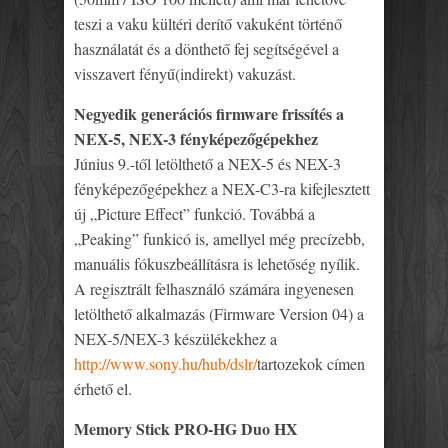
teszi a vaku kültéri derítő vakuként történő
használatát és a dönthető fej segítségével a
visszavert fényű(indirekt) vakuzást.
Negyedik generációs firmware frissítés a
NEX-5, NEX-3 fényképezőgépekhez
Június 9.-től letölthető a NEX-5 és NEX-3
fényképezőgépekhez a NEX-C3-ra kifejlesztett
új „Picture Effect” funkció. Továbbá a
„Peaking” funkicó is, amellyel még precízebb,
manuális fókuszbeállításra is lehetőség nyílik.
A regisztrált felhasználó számára ingyenesen
letölthető alkalmazás (Firmware Version 04) a
NEX-5/NEX-3 készülékekhez a
http://www.sony.hu/hub/dslr/
tartozekok címen
érhető el.
Memory Stick PRO-HG Duo HX