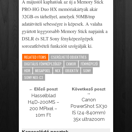
A májustól kaphatóak az új a Memory Stick
PRO-HG Duo HX memóriakártyák akár
32GB-os tárhellyel, amelyek 50MB/mp
adatátviteli sebességre is képesek. A valaha
gyártott leggyorsabb Memory Stick napjaink a
DSLR és SLT Sony fényképezőgépek
sorozatfelvételi funkcióit szolgálják ki.
RELATED ITEMS
CSERÉLHETŐ OBJEKTÍVES
DIGITÁLIS FÉNYKÉPEZŐGÉP
EXMOR
FÉNYKÉPEZŐ
HDR
MEGAPIXEL
NEX
OBJEKTÍV
SONY
SONY NEX-C3
← Előző poszt
Következő poszt
→
Hasselblad
Canon
H4D-200MS –
PowerShot SX30
200 MPixel –
IS (24-840mm)
10m Ft
35x ultrazoom