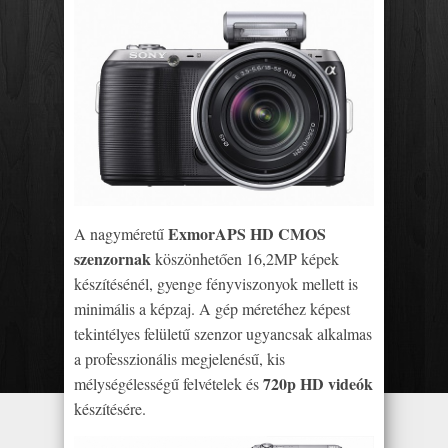
ExmorAPS HD CMOS
A nagyméretű
szenzornak
köszönhetően 16,2MP képek
készítésénél, gyenge fényviszonyok mellett is
minimális a képzaj. A gép méretéhez képest
tekintélyes felületű szenzor ugyancsak alkalmas
a professzionális megjelenésű, kis
720p HD videók
mélységélességű felvételek és
készítésére.