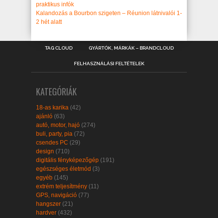
praktikus infók
Kalandozás a Bourbon szigeten – Réunion látnivalói 1-
2 hét alatt
TAG CLOUD
GYÁRTÓK, MÁRKÁK – BRANDCLOUD
FELHASZNÁLÁSI FELTÉTELEK
KATEGÓRIÁK
18-as karika
(42)
ajánló
(63)
autó, motor, hajó
(274)
buli, party, pia
(72)
csendes PC
(29)
design
(710)
digitális fényképezőgép
(191)
egészséges életmód
(3)
egyéb
(145)
extrém teljesítmény
(11)
GPS, navigáció
(77)
hangszer
(21)
hardver
(432)