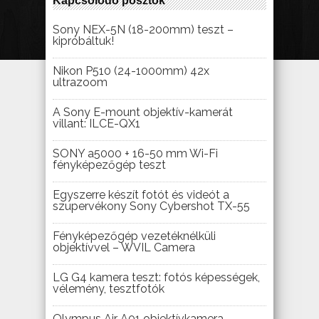
Kapcsolódó posztok
Sony NEX-5N (18-200mm) teszt –
kipróbáltuk!
Nikon P510 (24-1000mm) 42x
ultrazoom
A Sony E-mount objektív-kamerát
villant: ILCE-QX1
SONY a5000 + 16-50 mm Wi-Fi
fényképezőgép teszt
Egyszerre készít fotót és videót a
szupervékony Sony Cybershot TX-55
Fényképezőgép vezetéknélküli
objektívvel – WVIL Camera
LG G4 kamera teszt: fotós képességek,
vélemény, tesztfotók
Olympus Air A01 objektívkamera