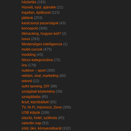
háztartás
(183)
Húsvét, nyúl, ajándék
(21)
ingatlan, építészet
(115)
játékok
(253)
karácsonyi pazarságok
(43)
koncepció
(306)
lifehacking, hogyan kell?
(2)
luxus
(293)
Mesterséges intelligencia
(1)
mobil cuccok
(475)
modding
(43)
Nincs kategorizálva
(72)
óra
(178)
outdoor – sport
(300)
reklám, viral, marketing
(60)
rekord
(12)
sufni tunning, DIY
(99)
szolgálati közlemény
(39)
szolgáltatás
(85)
teszt, kipróbáltuk!
(65)
TV, Hi-Fi, Házimozi, Zene
(356)
USB kütyük
(106)
utazás, hotel, szálloda
(65)
valentin nap
(53)
zöld, öko, környezetbarát
(102)