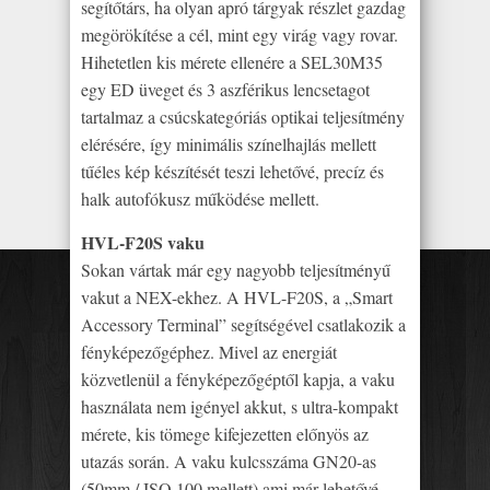
segítőtárs, ha olyan apró tárgyak részlet gazdag
megörökítése a cél, mint egy virág vagy rovar.
Hihetetlen kis mérete ellenére a SEL30M35
egy ED üveget és 3 aszférikus lencsetagot
tartalmaz a csúcskategóriás optikai teljesítmény
elérésére, így minimális színelhajlás mellett
tűéles kép készítését teszi lehetővé, precíz és
halk autofókusz működése mellett.
HVL-F20S vaku
Sokan vártak már egy nagyobb teljesítményű
vakut a NEX-ekhez. A HVL-F20S, a „Smart
Accessory Terminal” segítségével csatlakozik a
fényképezőgéphez. Mivel az energiát
közvetlenül a fényképezőgéptől kapja, a vaku
használata nem igényel akkut, s ultra-kompakt
mérete, kis tömege kifejezetten előnyös az
utazás során. A vaku kulcsszáma GN20-as
(50mm / ISO 100 mellett) ami már lehetővé