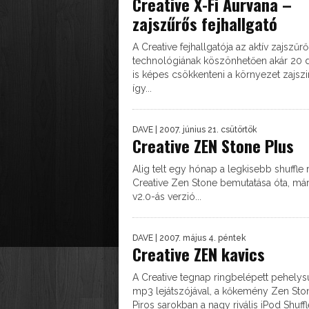
Creative X-Fi Aurvana –
zajszűrős fejhallgató
A Creative fejhallgatója az aktív zajszűrő
technológiának köszönhetően akár 20 d
is képes csökkenteni a környezet zajszin
így...
DAVE
| 2007. június 21. csütörtök
Creative ZEN Stone Plus
Alig telt egy hónap a legkisebb shuffle r
Creative Zen Stone bemutatása óta, máris
v2.0-ás verzió...
DAVE
| 2007. május 4. péntek
Creative ZEN kavics
A Creative tegnap ringbelépett pehelys
mp3 lejátszójával, a kőkemény Zen Ston
Piros sarokban a nagy rivális iPod Shuffle