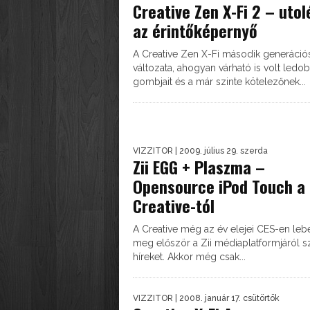
Creative Zen X-Fi 2 – utol
az érintőképernyő
A Creative Zen X-Fi második generáció
változata, ahogyan várható is volt ledob
gombjait és a már szinte kötelezőnek...
VIZZITOR
| 2009. július 29. szerda
Zii EGG + Plaszma –
Opensource iPod Touch a
Creative-tól
A Creative még az év elejei CES-en leb
meg először a Zii médiaplatformjáról s
híreket. Akkor még csak...
VIZZITOR
| 2008. január 17. csütörtök