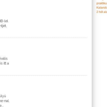
praktiku
Kalando
2 hét ala
B-lel
tjét,
ivális
 itt a
úlyú
e-nal.
...