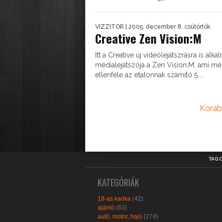
VIZZITOR
| 2005. december 8. csütörtök
Creative Zen Vision:M
Itt a Creative új videólejátszrásra is alka
médialejátszója a Zen Vision:M, ami mé
ellenfele az etalonnak számító 5....
Koráb
TAG 
KATEGÓRIÁK
18-as karika
(42)
ajánló
(63)
autó, motor, hajó
(274)