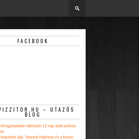
FACEBOOK
VIZZITOR.HU – UTAZÓS
BLOG
kihagyhatatlan látnivalói 12 nap alatt autóval
val
 legszebb útja: Seward Highway és a Kenai-