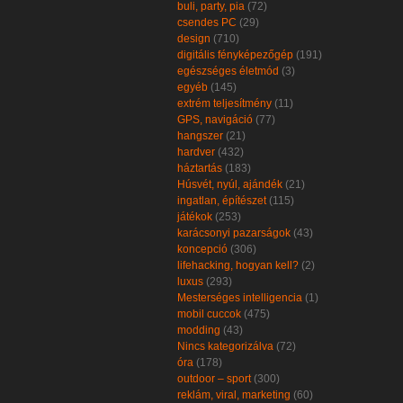
buli, party, pia
(72)
csendes PC
(29)
design
(710)
digitális fényképezőgép
(191)
egészséges életmód
(3)
egyéb
(145)
extrém teljesítmény
(11)
GPS, navigáció
(77)
hangszer
(21)
hardver
(432)
háztartás
(183)
Húsvét, nyúl, ajándék
(21)
ingatlan, építészet
(115)
játékok
(253)
karácsonyi pazarságok
(43)
koncepció
(306)
lifehacking, hogyan kell?
(2)
luxus
(293)
Mesterséges intelligencia
(1)
mobil cuccok
(475)
modding
(43)
Nincs kategorizálva
(72)
óra
(178)
outdoor – sport
(300)
reklám, viral, marketing
(60)