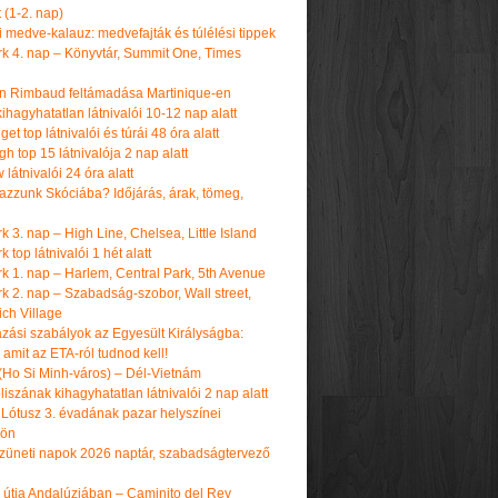
t (1-2. nap)
i medve-kalauz: medvefajták és túlélési tippek
k 4. nap – Könyvtár, Summit One, Times
n Rimbaud feltámadása Martinique-en
ihagyhatatlan látnivalói 10-12 nap alatt
get top látnivalói és túrái 48 óra alatt
h top 15 látnivalója 2 nap alatt
látnivalói 24 óra alatt
tazzunk Skóciába? Időjárás, árak, tömeg,
 3. nap – High Line, Chelsea, Little Island
 top látnivalói 1 hét alatt
k 1. nap – Harlem, Central Park, 5th Avenue
k 2. nap – Szabadság-szobor, Wall street,
ch Village
azási szabályok az Egyesült Királyságba:
amit az ETA-ról tudnod kell!
(Ho Si Minh-város) – Dél-Vietnám
iszának kihagyhatatlan látnivalói 2 nap alatt
 Lótusz 3. évadának pazar helyszínei
dön
üneti napok 2026 naptár, szabadságtervező
k útja Andalúziában – Caminito del Rey