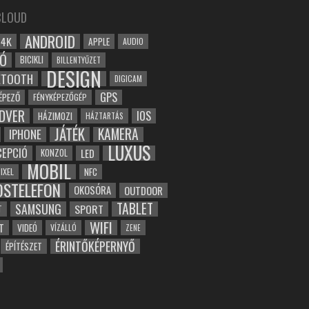
CLOUD
ANDROID
4K
APPLE
AUDIO
Ó
BICIKLI
BILLENTYŰZET
DESIGN
ETOOTH
DIGICAM
GPS
ÉPEZŐ
FÉNYKÉPEZŐGÉP
DVER
IOS
HÁZIMOZI
HÁZTARTÁS
JÁTÉK
KAMERA
IPHONE
LUXUS
EPCIÓ
LED
KONZOL
MOBIL
NFC
IXEL
OSTELEFON
OKOSÓRA
OUTDOOR
TABLET
SAMSUNG
SPORT
T
WIFI
T
VIDEÓ
VÍZÁLLÓ
ZENE
ÉRINTŐKÉPERNYŐ
ÉPÍTÉSZET