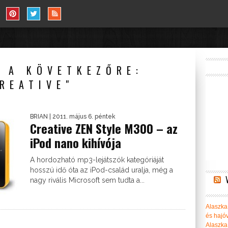
 A KÖVETKEZŐRE:
REATIVE"
BRIAN
| 2011. május 6. péntek
Creative ZEN Style M300 – az
iPod nano kihívója
A hordozható mp3-lejátszók kategóriáját
hosszú idő óta az iPod-család uralja, még a
nagy rivális Microsoft sem tudta a...
Alaszka 
és hajó
Alaszka