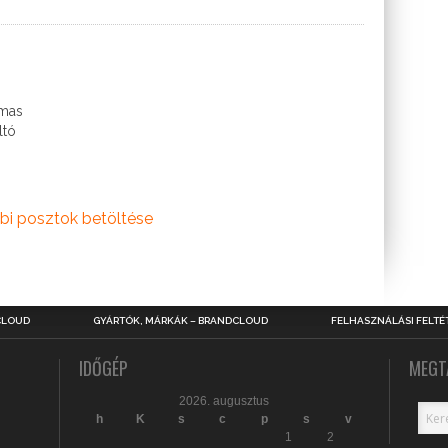
lmas
ltó
bi posztok betöltése
CLOUD
GYÁRTÓK, MÁRKÁK – BRANDCLOUD
FELHASZNÁLÁSI FELTÉ
IDŐGÉP
MEGT
2026. augusztus
h
K
s
c
p
s
v
1
2