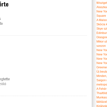
érte
félszige
Alaszka
New Yor
Square
s
A Maiso
ta
Skócia k
Skye szi
Edinburg
Glasgow 
Mikor u
szezon
New York
New York
New Yor
New Yor
Greenwi
Új beut
Minden, 
egtette
Saigon 
zóló
metropol
A Fehér
Thaiföl
Munkasz
táblázat
Királyo