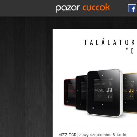
TALÁLATOK
"C
VIZZITOR
| 2009. szeptember 8. kedd