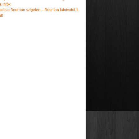
s infók
zás a Bourbon szigeten – Réunion látnivalói 1-
tt