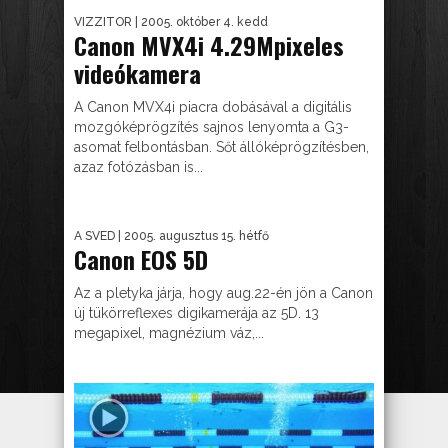
VIZZITOR
| 2005. október 4. kedd
Canon MVX4i 4.29Mpixeles
videókamera
A Canon MVX4i piacra dobásával a digitális
mozgóképrögzítés sajnos lenyomta a G3-
asomat felbontásban. Sőt állóképrögzítésben,
azaz fotózásban is...
A SVED
| 2005. augusztus 15. hétfő
Canon EOS 5D
Az a pletyka járja, hogy aug.22-én jön a Canon
új tükörreflexes digikamerája az 5D. 13
megapixel, magnézium váz,...