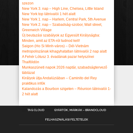
szezon
New York 3. nap – High Line, Chelsea, Little Island
New York top látnivalói 1 hét alatt
New York 1. nap – Harlem, Central Park, 5th Avenue
New York 2. nap – Szabadság-szobor, Wall street,
Greenwich Village
Új beutazási szabályok az Egyesült Királyságba:
Minden, amit az ETA-ról tudnod kell!
Saigon (Ho Si Minh-város) – Dél-Vietnám
metropoliszának kihagyhatatlan látnivalói 2 nap alatt
A Fehér Lótusz 3. évadának pazar helyszínei
Thaiföldön
Munkaszüneti napok 2026 naptár, szabadságtervező
táblázat
Királyok útja Andalúziában – Caminito del Rey
praktikus infók
Kalandozás a Bourbon szigeten – Réunion látnivalói 1-
2 hét alatt
TAG CLOUD
GYÁRTÓK, MÁRKÁK – BRANDCLOUD
FELHASZNÁLÁSI FELTÉTELEK