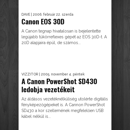
DAVE
| 2006. február 22. szerda
Canon EOS 30D
A Canon tegnap hivatalosan is bejelentette
legújabb tükörreflexes gépét az EOS 30D-t. A
20D alapjaira épül, de számos...
VIZZITOR
| 2005. november 4. péntek
A Canon PowerShot SD430
ledobja vezetékeit
Az áldásos vezetéknélküliség utolérte digitális
fényképezőgépeket is. A Cannon PowerShot
SD430 a kor szellemének megfelelően USB
kábel nélkül is...