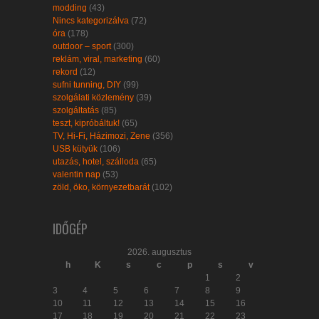
modding
(43)
Nincs kategorizálva
(72)
óra
(178)
outdoor – sport
(300)
reklám, viral, marketing
(60)
rekord
(12)
sufni tunning, DIY
(99)
szolgálati közlemény
(39)
szolgáltatás
(85)
teszt, kipróbáltuk!
(65)
TV, Hi-Fi, Házimozi, Zene
(356)
USB kütyük
(106)
utazás, hotel, szálloda
(65)
valentin nap
(53)
zöld, öko, környezetbarát
(102)
IDŐGÉP
2026. augusztus
h
K
s
c
p
s
v
1
2
3
4
5
6
7
8
9
10
11
12
13
14
15
16
17
18
19
20
21
22
23