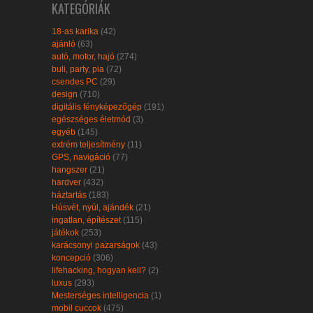
KATEGÓRIÁK
18-as karika
(42)
ajánló
(63)
autó, motor, hajó
(274)
buli, party, pia
(72)
csendes PC
(29)
design
(710)
digitális fényképezőgép
(191)
egészséges életmód
(3)
egyéb
(145)
extrém teljesítmény
(11)
GPS, navigáció
(77)
hangszer
(21)
hardver
(432)
háztartás
(183)
Húsvét, nyúl, ajándék
(21)
ingatlan, építészet
(115)
játékok
(253)
karácsonyi pazarságok
(43)
koncepció
(306)
lifehacking, hogyan kell?
(2)
luxus
(293)
Mesterséges intelligencia
(1)
mobil cuccok
(475)