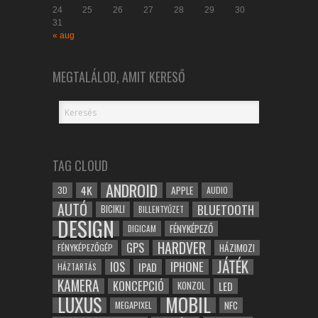
24
25
26
27
28
29
30
31
« aug
MEGTALÁLOD, AMIT KERESŐ
TAG CLOUD
ANDROID
4K
APPLE
3D
AUDIO
AUTÓ
BLUETOOTH
BICIKLI
BILLENTYŰZET
DESIGN
FÉNYKÉPEZŐ
DIGICAM
HARDVER
GPS
FÉNYKÉPEZŐGÉP
HÁZIMOZI
JÁTÉK
IOS
IPHONE
IPAD
HÁZTARTÁS
KAMERA
KONCEPCIÓ
LED
KONZOL
LUXUS
MOBIL
NFC
MEGAPIXEL