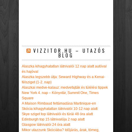
VIZZITOR.HU – UTAZÓS
BLOG
Alaszka kihagyhatatlan látnivalói 12 nap alatt autóval
és hajóval
Alaszka legszebb útja: Seward Highway és a Kenai-
félsziget (1-2. nap)
Alaszkai medve-kalauz: medvefajták és túlélési tippek
New York 4. nap – Könyvtár, Summit One, Times
Square
A Maison Rimbaud feltámadása Martinique-en
Skócia kihagyhatatlan látnivalói 10-12 nap alatt
Skye sziget top látnivalói és túrái 48 óra alatt
Edinburgh top 15 látnivalója 2 nap alatt
Glasgow látnivalói 24 óra alatt
Mikor utazzunk Skóciába? Időjárás, árak, tömeg,