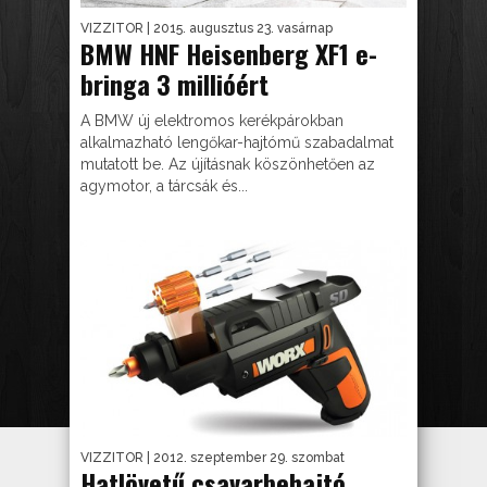
VIZZITOR
| 2015. augusztus 23. vasárnap
BMW HNF Heisenberg XF1 e-
bringa 3 millióért
A BMW új elektromos kerékpárokban
alkalmazható lengőkar-hajtómű szabadalmat
mutatott be. Az újításnak köszönhetően az
agymotor, a tárcsák és...
VIZZITOR
| 2012. szeptember 29. szombat
Hatlövetű csavarbehajtó