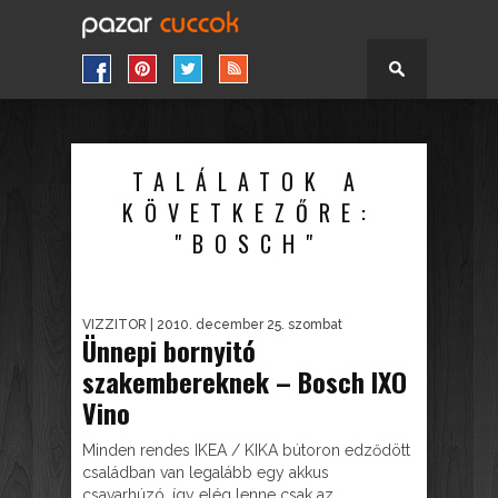
TALÁLATOK A
KÖVETKEZŐRE:
"BOSCH"
VIZZITOR
| 2010. december 25. szombat
Ünnepi bornyitó
szakembereknek – Bosch IXO
Vino
Minden rendes IKEA / KIKA bútoron edződött
családban van legalább egy akkus
csavarhúzó, így elég lenne csak az...