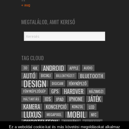
31
« aug
MEGTALÁLOD, AMIT KERESŐ
TAG CLOUD
ANDROID
4K
APPLE
3D
AUDIO
AUTÓ
BLUETOOTH
BICIKLI
BILLENTYŰZET
DESIGN
FÉNYKÉPEZŐ
DIGICAM
HARDVER
GPS
FÉNYKÉPEZŐGÉP
HÁZIMOZI
JÁTÉK
IOS
IPHONE
IPAD
HÁZTARTÁS
KAMERA
KONCEPCIÓ
LED
KONZOL
LUXUS
MOBIL
NFC
MEGAPIXEL
OKOSTELEFON
OKOSÓRA
OUTDOOR
Ez a weboldal cookie-kat és más követési megoldásokat alkalmaz