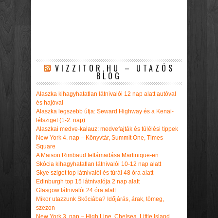
VIZZITOR.HU – UTAZÓS
BLOG
Alaszka kihagyhatatlan látnivalói 12 nap alatt autóval
és hajóval
Alaszka legszebb útja: Seward Highway és a Kenai-
félsziget (1-2. nap)
Alaszkai medve-kalauz: medvefajták és túlélési tippek
New York 4. nap – Könyvtár, Summit One, Times
Square
A Maison Rimbaud feltámadása Martinique-en
Skócia kihagyhatatlan látnivalói 10-12 nap alatt
Skye sziget top látnivalói és túrái 48 óra alatt
Edinburgh top 15 látnivalója 2 nap alatt
Glasgow látnivalói 24 óra alatt
Mikor utazzunk Skóciába? Időjárás, árak, tömeg,
szezon
New York 3. nap – High Line, Chelsea, Little Island