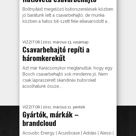
Boltnyitást megelőző bútorszerelések közben
jó barátunk lett a csavarbehajtó, de munka
közben a hatos bit-szett fele elkavarodott a...
VIZZITOR
| 2011. március 13. vasárnap
Csavarbehajtó repíti a
háromkerekűt
Azt már Karácsonykor megtanultuk, hogy egy
Bosch csavarbehajtó sok mindenre jó. Nem
csak lapraszerelt skandináv bútorokat
ácsolhatunk össze,...
VIZZITOR
| 2011. március 11. péntek
Gyártók, márkák –
brandcloud
Acoustic Energy | Acuisticase | Adidas | Alessi |