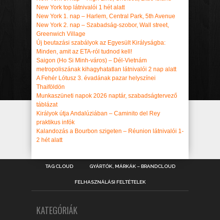
New York top látnivalói 1 hét alatt
New York 1. nap – Harlem, Central Park, 5th Avenue
New York 2. nap – Szabadság-szobor, Wall street,
Greenwich Village
Új beutazási szabályok az Egyesült Királyságba:
Minden, amit az ETA-ról tudnod kell!
Saigon (Ho Si Minh-város) – Dél-Vietnám
metropoliszának kihagyhatatlan látnivalói 2 nap alatt
A Fehér Lótusz 3. évadának pazar helyszínei
Thaiföldön
Munkaszüneti napok 2026 naptár, szabadságtervező
táblázat
Királyok útja Andalúziában – Caminito del Rey
praktikus infók
Kalandozás a Bourbon szigeten – Réunion látnivalói 1-
2 hét alatt
TAG CLOUD
GYÁRTÓK, MÁRKÁK – BRANDCLOUD
FELHASZNÁLÁSI FELTÉTELEK
KATEGÓRIÁK