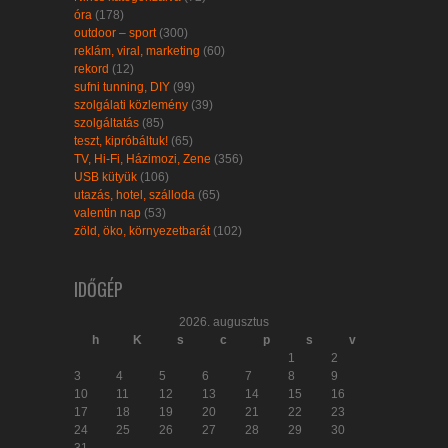
óra
(178)
outdoor – sport
(300)
reklám, viral, marketing
(60)
rekord
(12)
sufni tunning, DIY
(99)
szolgálati közlemény
(39)
szolgáltatás
(85)
teszt, kipróbáltuk!
(65)
TV, Hi-Fi, Házimozi, Zene
(356)
USB kütyük
(106)
utazás, hotel, szálloda
(65)
valentin nap
(53)
zöld, öko, környezetbarát
(102)
IDŐGÉP
2026. augusztus
h
K
s
c
p
s
v
1
2
3
4
5
6
7
8
9
10
11
12
13
14
15
16
17
18
19
20
21
22
23
24
25
26
27
28
29
30