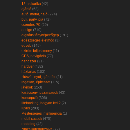
18-as karika
(42)
ajánló
(63)
autó, motor, hajó
(274)
buli, party, pia
(72)
csendes PC
(29)
design
(710)
digitális fényképezőgép
(191)
egészséges életmód
(3)
egyéb
(145)
extrém teljesítmény
(11)
GPS, navigáció
(77)
hangszer
(21)
hardver
(432)
háztartás
(183)
Húsvét, nyúl, ajándék
(21)
ingatlan, építészet
(115)
játékok
(253)
karácsonyi pazarságok
(43)
koncepció
(306)
lifehacking, hogyan kell?
(2)
luxus
(293)
Mesterséges intelligencia
(1)
mobil cuccok
(475)
modding
(43)
Nincs kategorizálva
(72)