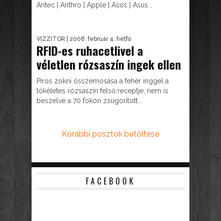
Antec | Anthro | Apple | Asos | Asus...
VIZZITOR
| 2008. február 4. hétfő
RFID-es ruhacetlivel a
véletlen rózsaszín ingek ellen
Piros zokni összemosása a fehér inggel a
tökéletes rózsaszín felső receptje, nem is
beszélve a 70 fokon zsugorított...
Korábbi posztok betöltése
FACEBOOK