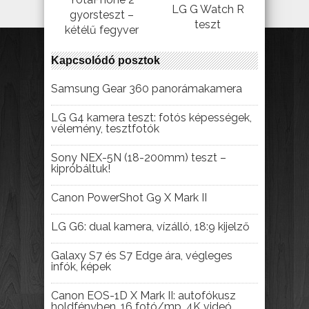
LG G Watch R
gyorsteszt –
teszt
kétélű fegyver
Kapcsolódó posztok
Samsung Gear 360 panorámakamera
LG G4 kamera teszt: fotós képességek,
vélemény, tesztfotók
Sony NEX-5N (18-200mm) teszt –
kipróbáltuk!
Canon PowerShot G9 X Mark II
LG G6: dual kamera, vízálló, 18:9 kijelző
Galaxy S7 és S7 Edge ára, végleges
infók, képek
Canon EOS-1D X Mark II: autofókusz
holdfényben, 16 fotó/mp, 4K videó