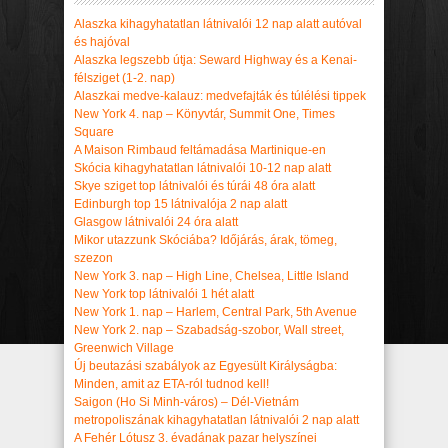
Alaszka kihagyhatatlan látnivalói 12 nap alatt autóval
és hajóval
Alaszka legszebb útja: Seward Highway és a Kenai-
félsziget (1-2. nap)
Alaszkai medve-kalauz: medvefajták és túlélési tippek
New York 4. nap – Könyvtár, Summit One, Times
Square
A Maison Rimbaud feltámadása Martinique-en
Skócia kihagyhatatlan látnivalói 10-12 nap alatt
Skye sziget top látnivalói és túrái 48 óra alatt
Edinburgh top 15 látnivalója 2 nap alatt
Glasgow látnivalói 24 óra alatt
Mikor utazzunk Skóciába? Időjárás, árak, tömeg,
szezon
New York 3. nap – High Line, Chelsea, Little Island
New York top látnivalói 1 hét alatt
New York 1. nap – Harlem, Central Park, 5th Avenue
New York 2. nap – Szabadság-szobor, Wall street,
Greenwich Village
Új beutazási szabályok az Egyesült Királyságba:
Minden, amit az ETA-ról tudnod kell!
Saigon (Ho Si Minh-város) – Dél-Vietnám
metropoliszának kihagyhatatlan látnivalói 2 nap alatt
A Fehér Lótusz 3. évadának pazar helyszínei