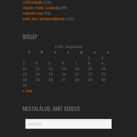
USB kütyük
(106)
utazás, hotel, szálloda
(65)
valentin nap
(53)
zöld, öko, környezetbarát
(102)
IDŐGÉP
2026. augusztus
h
K
s
c
p
s
v
1
2
3
4
5
6
7
8
9
10
11
12
13
14
15
16
17
18
19
20
21
22
23
24
25
26
27
28
29
30
31
« aug
MEGTALÁLOD, AMIT KERESŐ