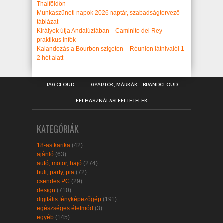
Thaiföldön
Munkaszüneti napok 2026 naptár, szabadságtervező
táblázat
Királyok útja Andalúziában – Caminito del Rey
praktikus infók
Kalandozás a Bourbon szigeten – Réunion látnivalói 1-
2 hét alatt
TAG CLOUD
GYÁRTÓK, MÁRKÁK – BRANDCLOUD
FELHASZNÁLÁSI FELTÉTELEK
KATEGÓRIÁK
18-as karika
(42)
ajánló
(63)
autó, motor, hajó
(274)
buli, party, pia
(72)
csendes PC
(29)
design
(710)
digitális fényképezőgép
(191)
egészséges életmód
(3)
egyéb
(145)