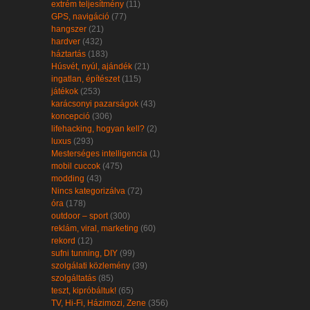
extrém teljesítmény
(11)
GPS, navigáció
(77)
hangszer
(21)
hardver
(432)
háztartás
(183)
Húsvét, nyúl, ajándék
(21)
ingatlan, építészet
(115)
játékok
(253)
karácsonyi pazarságok
(43)
koncepció
(306)
lifehacking, hogyan kell?
(2)
luxus
(293)
Mesterséges intelligencia
(1)
mobil cuccok
(475)
modding
(43)
Nincs kategorizálva
(72)
óra
(178)
outdoor – sport
(300)
reklám, viral, marketing
(60)
rekord
(12)
sufni tunning, DIY
(99)
szolgálati közlemény
(39)
szolgáltatás
(85)
teszt, kipróbáltuk!
(65)
TV, Hi-Fi, Házimozi, Zene
(356)