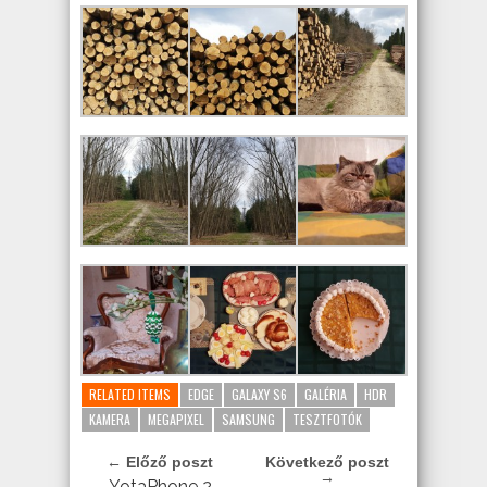
RELATED ITEMS
EDGE
GALAXY S6
GALÉRIA
HDR
KAMERA
MEGAPIXEL
SAMSUNG
TESZTFOTÓK
← Előző poszt
Következő poszt
→
YotaPhone 2