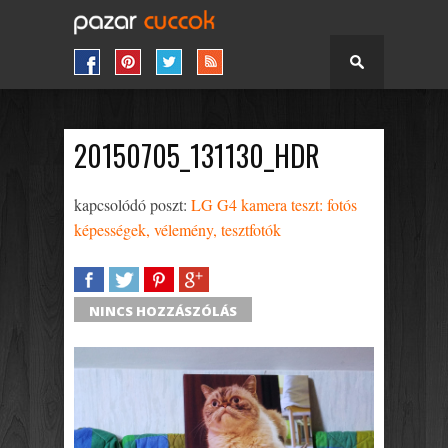
20150705_131130_HDR
kapcsolódó poszt:
LG G4 kamera teszt: fotós
képességek, vélemény, tesztfotók
SHARE
TWEET
SHARE
SHARE
NINCS HOZZÁSZÓLÁS