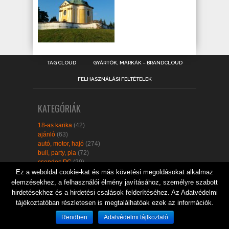
TAG CLOUD
GYÁRTÓK, MÁRKÁK – BRANDCLOUD
FELHASZNÁLÁSI FELTÉTELEK
KATEGÓRIÁK
18-as karika
(42)
ajánló
(63)
autó, motor, hajó
(274)
buli, party, pia
(72)
csendes PC
(29)
design
(710)
Ez a weboldal cookie-kat és más követési megoldásokat alkalmaz
digitális fényképezőgép
(191)
elemzésekhez, a felhasználói élmény javításához, személyre szabott
egészséges életmód
(3)
hirdetésekhez és a hirdetési csalások felderítéséhez. Az Adatvédelmi
egyéb
(145)
tájékoztatóban részletesen is megtalálhatóak ezek az információk.
extrém teljesítmény
(11)
GPS, navigáció
(77)
Rendben
Adatvédelmi tájlkoztató
hangszer
(21)