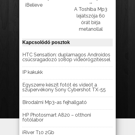
→
iBelieve
A Toshiba Mp3
lejátszója 60
órát bírja
metanollal
Kapcsolódó posztok
HTC Sensation: duplamagos Androidos
csúcsragadozó 1080p videórögzítéssel
IP kakukk
Egyszerre készít fotót és videót a
szupervékony Sony Cybershot TX-55
Birodalmi Mp3-as fejhallgató
HP Photosmart A820 – otthoni
fotólabor
iRiver T10 2Gb