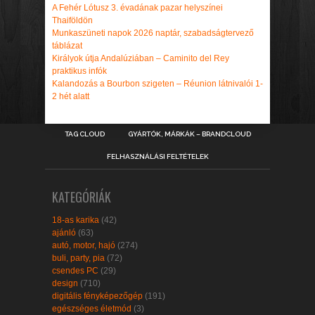
A Fehér Lótusz 3. évadának pazar helyszínei
Thaiföldön
Munkaszüneti napok 2026 naptár, szabadságtervező
táblázat
Királyok útja Andalúziában – Caminito del Rey
praktikus infók
Kalandozás a Bourbon szigeten – Réunion látnivalói 1-
2 hét alatt
TAG CLOUD
GYÁRTÓK, MÁRKÁK – BRANDCLOUD
FELHASZNÁLÁSI FELTÉTELEK
KATEGÓRIÁK
18-as karika
(42)
ajánló
(63)
autó, motor, hajó
(274)
buli, party, pia
(72)
csendes PC
(29)
design
(710)
digitális fényképezőgép
(191)
egészséges életmód
(3)