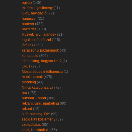
egyéb
(145)
extrém teljesítmény
(11)
GPS, navigáció
(77)
hangszer
(21)
hardver
(432)
háztartás
(183)
Húsvét, nyúl, ajándék
(21)
ingatlan, építészet
(115)
játékok
(253)
karácsonyi pazarságok
(43)
koncepció
(306)
lifehacking, hogyan kell?
(2)
luxus
(293)
Mesterséges intelligencia
(1)
mobil cuccok
(475)
modding
(43)
Nincs kategorizálva
(72)
óra
(178)
outdoor – sport
(300)
reklám, viral, marketing
(60)
rekord
(12)
sufni tunning, DIY
(99)
szolgálati közlemény
(39)
szolgáltatás
(85)
teszt, kipróbáltuk!
(65)