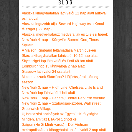
BLOG
Alaszka kihagyhatatlan látnivalói 12 nap alatt autóval
és hajóval
Alaszka legszebb útja: Seward Highway és a Kenai-
félsziget (1-2. nap)
Alaszkai medve-kalauz: medvefajták és túlélési tippek
New York 4. nap – Könyvtár, Summit One, Times
Square
A Maison Rimbaud feltámadása Martinique-en
Skócia kihagyhatatlan látnivalói 10-12 nap alatt
Skye sziget top látnivalói és túrái 48 óra alatt
Edinburgh top 15 látnivalója 2 nap alatt
Glasgow látnivalói 24 óra alatt
Mikor utazzunk Skóciába? Időjárás, árak, tömeg,
szezon
New York 3. nap – High Line, Chelsea, Little Island
New York top látnivalói 1 hét alatt
New York 1. nap – Harlem, Central Park, 5th Avenue
New York 2. nap – Szabadság-szobor, Wall street,
Greenwich Village
Új beutazási szabályok az Egyesült Királyságba:
Minden, amit az ETA-ról tudnod kell!
Saigon (Ho Si Minh-város) – Dél-Vietnám
metropoliszának kihagyhatatlan látnivalói 2 nap alatt