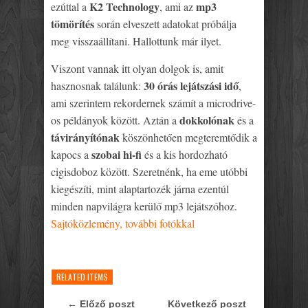
K2 Technology
mp3
ezúttal a
, ami az
tömörítés
során elveszett adatokat próbálja
meg visszaállítani. Hallottunk már ilyet.
Viszont vannak itt olyan dolgok is, amit
30 órás lejátszási idő
hasznosnak találunk:
,
ami szerintem rekordernek számít a microdrive-
dokkolónak
os példányok között. Aztán a
és a
távirányítónak
köszönhetően megteremtődik a
szobai hi-fi
kapocs a
és a kis hordozható
cigisdoboz között. Szeretnénk, ha eme utóbbi
kiegészíti, mint alaptartozék járna ezentúl
minden napvilágra kerülő mp3 lejátszóhoz.
Sajtóközlemény, további fotókkal
RELATED ITEMS
← Előző poszt
Következő poszt