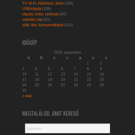
TV, Hi-Fi, Házimozi, Zene
(356)
USB kütyük
(106)
utazás, hotel, szálloda
(65)
valentin nap
(53)
zöld, öko, környezetbarát
(102)
IDŐGÉP
2026. augusztus
h
K
s
c
p
s
v
1
2
3
4
5
6
7
8
9
10
11
12
13
14
15
16
17
18
19
20
21
22
23
24
25
26
27
28
29
30
31
« aug
MEGTALÁLOD, AMIT KERESŐ