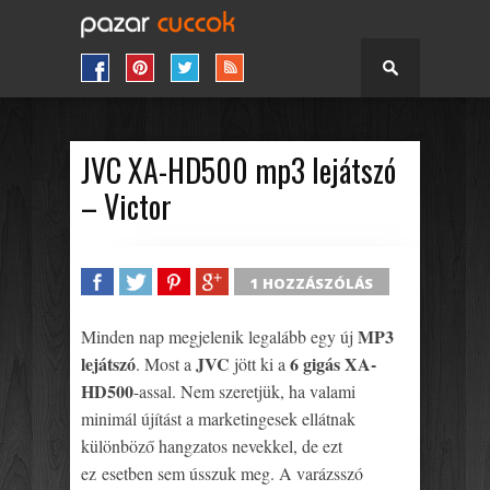
JVC XA-HD500 mp3 lejátszó
– Victor
1 HOZZÁSZÓLÁS
SHARE
TWEET
SHARE
SHARE
MP3
Minden nap megjelenik legalább egy új
lejátszó
JVC
6 gigás XA-
. Most a
jött ki a
HD500
-assal. Nem szeretjük, ha valami
minimál újítást a marketingesek ellátnak
különböző hangzatos nevekkel, de ezt
ez esetben sem ússzuk meg. A varázsszó