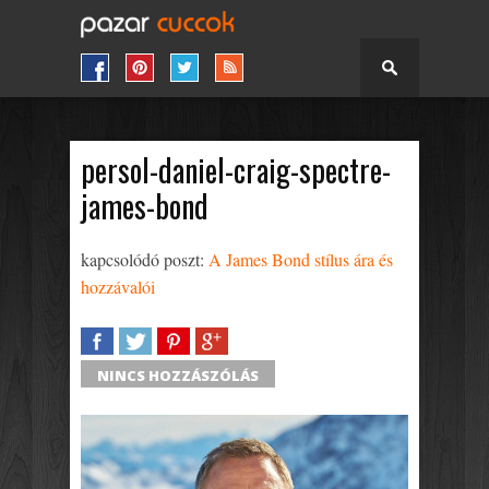
persol-daniel-craig-spectre-
james-bond
kapcsolódó poszt:
A James Bond stílus ára és
hozzávalói
SHARE
TWEET
SHARE
SHARE
NINCS HOZZÁSZÓLÁS