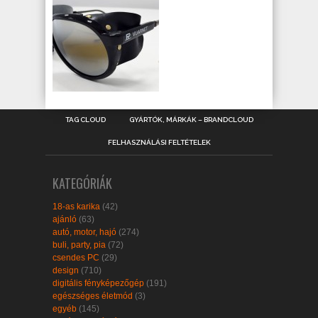
TAG CLOUD
GYÁRTÓK, MÁRKÁK – BRANDCLOUD
FELHASZNÁLÁSI FELTÉTELEK
KATEGÓRIÁK
18-as karika
(42)
ajánló
(63)
autó, motor, hajó
(274)
buli, party, pia
(72)
csendes PC
(29)
design
(710)
digitális fényképezőgép
(191)
egészséges életmód
(3)
egyéb
(145)