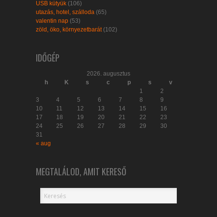
USB kütyük
(106)
utazás, hotel, szálloda
(65)
valentin nap
(53)
zöld, öko, környezetbarát
(102)
IDŐGÉP
2026. augusztus
h
K
s
c
p
s
v
1
2
3
4
5
6
7
8
9
10
11
12
13
14
15
16
17
18
19
20
21
22
23
24
25
26
27
28
29
30
31
« aug
MEGTALÁLOD, AMIT KERESŐ