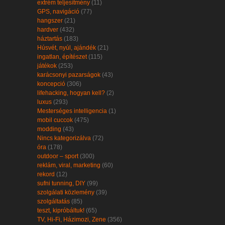
extrém teljesítmény
(11)
GPS, navigáció
(77)
hangszer
(21)
hardver
(432)
háztartás
(183)
Húsvét, nyúl, ajándék
(21)
ingatlan, építészet
(115)
játékok
(253)
karácsonyi pazarságok
(43)
koncepció
(306)
lifehacking, hogyan kell?
(2)
luxus
(293)
Mesterséges intelligencia
(1)
mobil cuccok
(475)
modding
(43)
Nincs kategorizálva
(72)
óra
(178)
outdoor – sport
(300)
reklám, viral, marketing
(60)
rekord
(12)
sufni tunning, DIY
(99)
szolgálati közlemény
(39)
szolgáltatás
(85)
teszt, kipróbáltuk!
(65)
TV, Hi-Fi, Házimozi, Zene
(356)