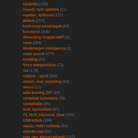
háztartás
(183)
Húsvét, nyúl, ajándék
(21)
ingatlan, építészet
(115)
játékok
(253)
karácsonyi pazarságok
(43)
koncepció
(306)
lifehacking, hogyan kell?
(2)
luxus
(293)
Mesterséges intelligencia
(1)
mobil cuccok
(475)
modding
(43)
Nincs kategorizálva
(72)
óra
(178)
outdoor – sport
(300)
reklám, viral, marketing
(60)
rekord
(12)
sufni tunning, DIY
(99)
szolgálati közlemény
(39)
szolgáltatás
(85)
teszt, kipróbáltuk!
(65)
TV, Hi-Fi, Házimozi, Zene
(356)
USB kütyük
(106)
utazás, hotel, szálloda
(65)
valentin nap
(53)
zöld, öko, környezetbarát
(102)