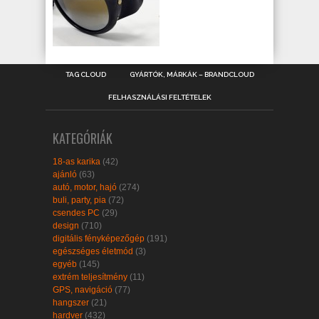
TAG CLOUD
GYÁRTÓK, MÁRKÁK – BRANDCLOUD
FELHASZNÁLÁSI FELTÉTELEK
KATEGÓRIÁK
18-as karika
(42)
ajánló
(63)
autó, motor, hajó
(274)
buli, party, pia
(72)
csendes PC
(29)
design
(710)
digitális fényképezőgép
(191)
egészséges életmód
(3)
egyéb
(145)
extrém teljesítmény
(11)
GPS, navigáció
(77)
hangszer
(21)
hardver
(432)