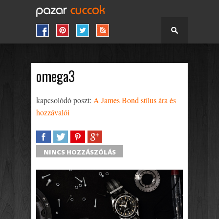
omega3
kapcsolódó poszt:
A James Bond stílus ára és
hozzávalói
SHARE
TWEET
SHARE
SHARE
NINCS HOZZÁSZÓLÁS