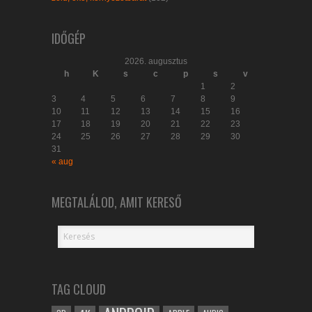
IDŐGÉP
2026. augusztus
h
K
s
c
p
s
v
1
2
3
4
5
6
7
8
9
10
11
12
13
14
15
16
17
18
19
20
21
22
23
24
25
26
27
28
29
30
31
« aug
MEGTALÁLOD, AMIT KERESŐ
TAG CLOUD