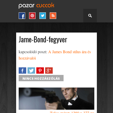
Jame-Bond-fegyver
kapcsolódó poszt:
A James Bond stílus ára és
hozzávalói
SHARE
TWEET
SHARE
SHARE
NINCS HOZZÁSZÓLÁS
Teljes méret: 1280 x 377 px