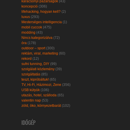
karácsonyi pazarságok
(43)
koncepció
(306)
lifehacking, hogyan kell?
(2)
luxus
(293)
Mesterséges intelligencia
(1)
mobil cuccok
(475)
modding
(43)
Nincs kategorizálva
(72)
óra
(178)
outdoor – sport
(300)
reklám, viral, marketing
(60)
rekord
(12)
sufni tunning, DIY
(99)
szolgálati közlemény
(39)
szolgáltatás
(85)
teszt, kipróbáltuk!
(65)
TV, Hi-Fi, Házimozi, Zene
(356)
USB kütyük
(106)
utazás, hotel, szálloda
(65)
valentin nap
(53)
zöld, öko, környezetbarát
(102)
IDŐGÉP