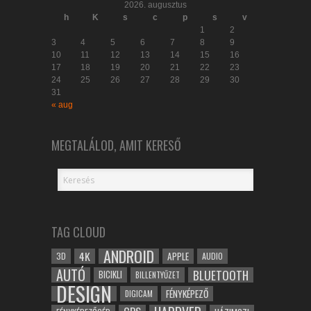
2026. augusztus
h
K
s
c
p
s
v
1
2
3
4
5
6
7
8
9
10
11
12
13
14
15
16
17
18
19
20
21
22
23
24
25
26
27
28
29
30
31
« aug
MEGTALÁLOD, AMIT KERESŐ
TAG CLOUD
ANDROID
4K
APPLE
3D
AUDIO
AUTÓ
BLUETOOTH
BICIKLI
BILLENTYŰZET
DESIGN
FÉNYKÉPEZŐ
DIGICAM