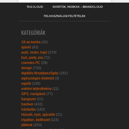
TAG CLOUD
GYÁRTÓK, MÁRKÁK – BRANDCLOUD
FELHASZNÁLÁSI FELTÉTELEK
KATEGÓRIÁK
18-as karika
(42)
ajánló
(63)
autó, motor, hajó
(274)
buli, party, pia
(72)
csendes PC
(29)
design
(710)
digitális fényképezőgép
(191)
egészséges életmód
(3)
egyéb
(145)
extrém teljesítmény
(11)
GPS, navigáció
(77)
hangszer
(21)
hardver
(432)
háztartás
(183)
Húsvét, nyúl, ajándék
(21)
ingatlan, építészet
(115)
játékok
(253)