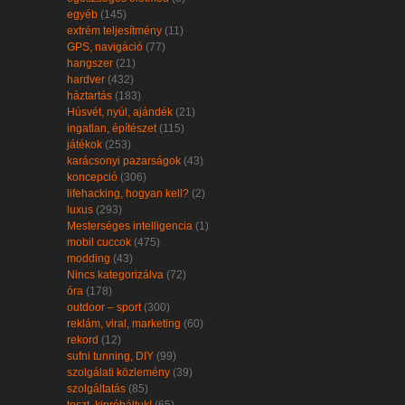
egyéb
(145)
extrém teljesítmény
(11)
GPS, navigáció
(77)
hangszer
(21)
hardver
(432)
háztartás
(183)
Húsvét, nyúl, ajándék
(21)
ingatlan, építészet
(115)
játékok
(253)
karácsonyi pazarságok
(43)
koncepció
(306)
lifehacking, hogyan kell?
(2)
luxus
(293)
Mesterséges intelligencia
(1)
mobil cuccok
(475)
modding
(43)
Nincs kategorizálva
(72)
óra
(178)
outdoor – sport
(300)
reklám, viral, marketing
(60)
rekord
(12)
sufni tunning, DIY
(99)
szolgálati közlemény
(39)
szolgáltatás
(85)