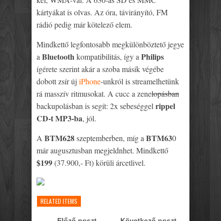
kártyákat is olvas. Az óra, távirányító, FM
rádió pedig már kötelező elem.
Mindkettő legfontosabb megkülönböztető jegye
Bluetooth
Philips
a
kompatibilitás, így a
ígérete szerint akár a szoba másik végébe
dobott zsír új
iPhone
-unkról is streamelhetünk
rá masszív ritmusokat. A cucc a zene
lopásban
rippel
backupolásban is segít: 2x sebeséggel
CD-t MP3-ba
, jól.
BTM628
BTM63
A
szeptemberben, míg a
0
már augusztusban megjeldnhet. Mindkettő
$199
(37.900,- Ft) körüli árcetlivel.
RELATED ITEMS
← Előző poszt
Következő poszt