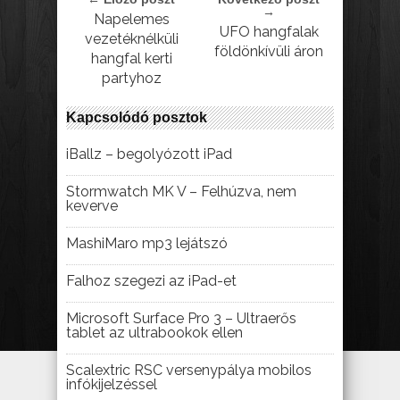
→
Napelemes
UFO hangfalak
vezetéknélküli
földönkívüli áron
hangfal kerti
partyhoz
Kapcsolódó posztok
iBallz – begolyózott iPad
Stormwatch MK V – Felhúzva, nem
keverve
MashiMaro mp3 lejátszó
Falhoz szegezi az iPad-et
Microsoft Surface Pro 3 – Ultraerős
tablet az ultrabookok ellen
Scalextric RSC versenypálya mobilos
infókijelzéssel