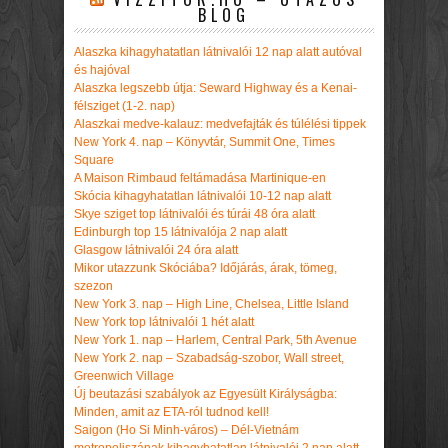
BLOG
Alaszka kihagyhatatlan látnivalói 12 nap alatt autóval
és hajóval
Alaszka legszebb útja: Seward Highway és a Kenai-
félsziget (1-2. nap)
Alaszkai medve-kalauz: medvefajták és túlélési tippek
New York 4. nap – Könyvtár, Summit One, Times
Square
A Maison Rimbaud feltámadása Martinique-en
Skócia kihagyhatatlan látnivalói 10-12 nap alatt
Skye sziget top látnivalói és túrái 48 óra alatt
Edinburgh top 15 látnivalója 2 nap alatt
Glasgow látnivalói 24 óra alatt
Mikor utazzunk Skóciába? Időjárás, árak, tömeg,
szezon
New York 3. nap – High Line, Chelsea, Little Island
New York top látnivalói 1 hét alatt
New York 1. nap – Harlem, Central Park, 5th Avenue
New York 2. nap – Szabadság-szobor, Wall street,
Greenwich Village
Új beutazási szabályok az Egyesült Királyságba:
Minden, amit az ETA-ról tudnod kell!
Saigon (Ho Si Minh-város) – Dél-Vietnám