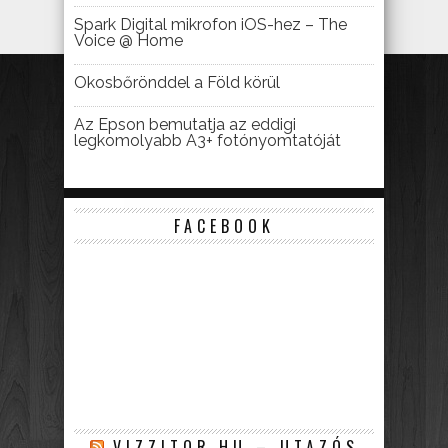
Spark Digital mikrofon iOS-hez – The
Voice @ Home
Okosbőrönddel a Föld körül
Az Epson bemutatja az eddigi
legkomolyabb A3+ fotónyomtatóját
FACEBOOK
VIZZITOR.HU – UTAZÓS