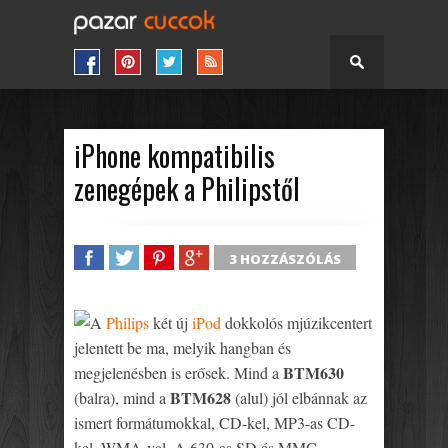
iPhone kompatibilis
zenegépek a Philipstől
3 HOZZÁSZÓLÁS
SHARE
TWEET
SHARE
SHARE
A
Philips
két új
iPod
dokkolós mjúzikcentert
jelentett be ma, melyik hangban és
BTM630
megjelenésben is erősek. Mind a
BTM628
(balra), mind a
(alul) jól elbánnak az
ismert formátumokkal, CD-kel, MP3-as CD-
kel, WMA-val. A 630-as SD és MMC