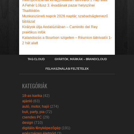
metropoliszának kihagyhatatlan látnivalói 2 nap alatt
A Fehér Lótusz 3. évadának pazar helyszínei
Thaiföldön
Munkaszüneti napok 2026 naptár, szabadságtervező
táblázat
Királyok útja Andalúziában – Caminito del Rey
praktikus infók
Kalandozás a Bourbon szigeten – Réunion látnivalói 1-
2 hét alatt
TAG CLOUD
GYÁRTÓK, MÁRKÁK – BRANDCLOUD
FELHASZNÁLÁSI FELTÉTELEK
KATEGÓRIÁK
18-as karika
(42)
ajánló
(63)
autó, motor, hajó
(274)
buli, party, pia
(72)
csendes PC
(29)
design
(710)
digitális fényképezőgép
(191)
egészséges életmód
(3)