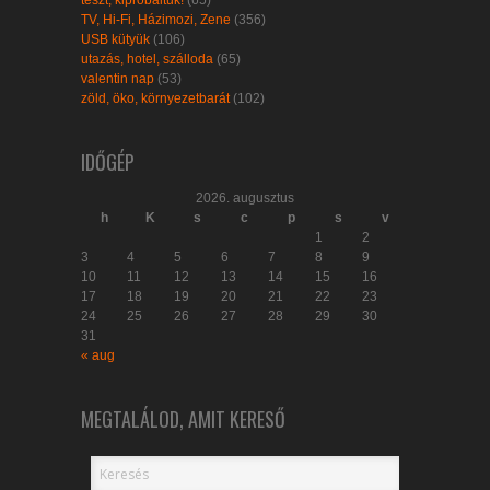
teszt, kipróbáltuk!
(65)
TV, Hi-Fi, Házimozi, Zene
(356)
USB kütyük
(106)
utazás, hotel, szálloda
(65)
valentin nap
(53)
zöld, öko, környezetbarát
(102)
IDŐGÉP
2026. augusztus
h
K
s
c
p
s
v
1
2
3
4
5
6
7
8
9
10
11
12
13
14
15
16
17
18
19
20
21
22
23
24
25
26
27
28
29
30
31
« aug
MEGTALÁLOD, AMIT KERESŐ