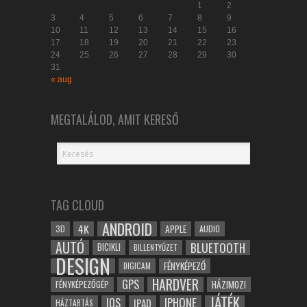
1
2
3
4
5
6
7
8
9
10
11
12
13
14
15
16
17
18
19
20
21
22
23
24
25
26
27
28
29
30
31
« aug
MEGTALÁLOD, AMIT KERESŐ
TAG CLOUD
ANDROID
4K
APPLE
3D
AUDIO
AUTÓ
BLUETOOTH
BICIKLI
BILLENTYŰZET
DESIGN
FÉNYKÉPEZŐ
DIGICAM
HARDVER
GPS
FÉNYKÉPEZŐGÉP
HÁZIMOZI
JÁTÉK
IOS
IPHONE
IPAD
HÁZTARTÁS