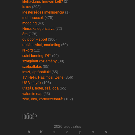
lifehacking, hogyan kell?
(2)
luxus
(293)
Mesterséges intelligencia
(1)
mobil cuccok
(475)
modding
(43)
Nincs kategorizálva
(72)
óra
(178)
outdoor – sport
(300)
reklám, viral, marketing
(60)
rekord
(12)
sufni tunning, DIY
(99)
szolgálati közlemény
(39)
szolgáltatás
(85)
teszt, kipróbáltuk!
(65)
TV, Hi-Fi, Házimozi, Zene
(356)
USB kütyük
(106)
utazás, hotel, szálloda
(65)
valentin nap
(53)
zöld, öko, környezetbarát
(102)
IDŐGÉP
2026. augusztus
h
K
s
c
p
s
v