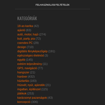
FELHASZNÁLÁSI FELTÉTELEK
KATEGÓRIÁK
18-as karika
(42)
ajánló
(63)
autó, motor, hajó
(274)
buli, party, pia
(72)
csendes PC
(29)
design
(710)
digitális fényképezőgép
(191)
egészséges életmód
(3)
egyéb
(145)
extrém teljesítmény
(11)
GPS, navigáció
(77)
hangszer
(21)
hardver
(432)
háztartás
(183)
Húsvét, nyúl, ajándék
(21)
ingatlan, építészet
(115)
játékok
(253)
karácsonyi pazarságok
(43)
koncepció
(306)