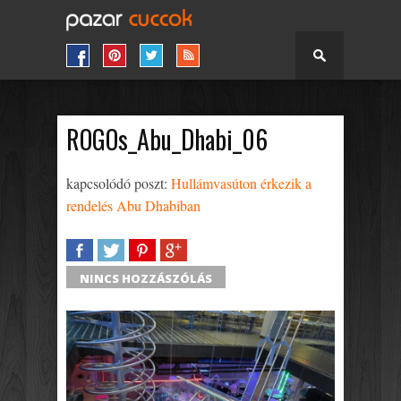
ROGOs_Abu_Dhabi_06
kapcsolódó poszt:
Hullámvasúton érkezik a
rendelés Abu Dhabiban
SHARE
TWEET
SHARE
SHARE
NINCS HOZZÁSZÓLÁS