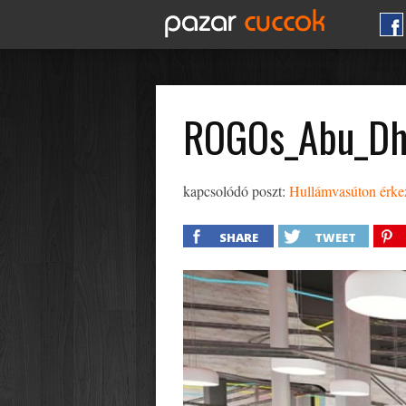
ROGOs_Abu_Dh
kapcsolódó poszt:
Hullámvasúton érke
SHARE
TWEET