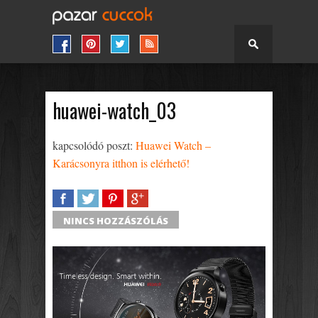
huawei-watch_03
kapcsolódó poszt:
Huawei Watch –
Karácsonyra itthon is elérhető!
SHARE
TWEET
SHARE
SHARE
NINCS HOZZÁSZÓLÁS