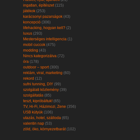
ingatlan, építészet
(115)
játékok
(253)
karácsonyi pazarságok
(43)
koncepció
(306)
lifehacking, hogyan kell?
(2)
luxus
(293)
Mesterséges intelligencia
(1)
mobil cuccok
(475)
modding
(43)
Nincs kategorizálva
(72)
óra
(178)
outdoor – sport
(300)
reklám, viral, marketing
(60)
rekord
(12)
sufni tunning, DIY
(99)
szolgálati közlemény
(39)
szolgáltatás
(85)
teszt, kipróbáltuk!
(65)
TV, Hi-Fi, Házimozi, Zene
(356)
USB kütyük
(106)
utazás, hotel, szálloda
(65)
valentin nap
(53)
zöld, öko, környezetbarát
(102)