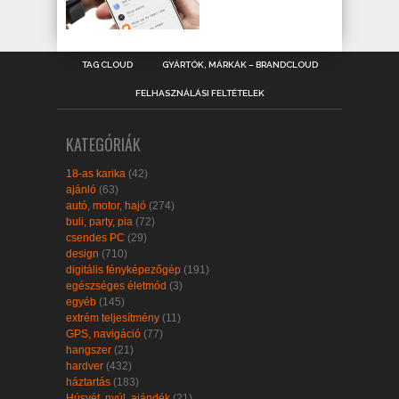
TAG CLOUD
GYÁRTÓK, MÁRKÁK – BRANDCLOUD
FELHASZNÁLÁSI FELTÉTELEK
KATEGÓRIÁK
18-as karika
(42)
ajánló
(63)
autó, motor, hajó
(274)
buli, party, pia
(72)
csendes PC
(29)
design
(710)
digitális fényképezőgép
(191)
egészséges életmód
(3)
egyéb
(145)
extrém teljesítmény
(11)
GPS, navigáció
(77)
hangszer
(21)
hardver
(432)
háztartás
(183)
Húsvét, nyúl, ajándék
(21)