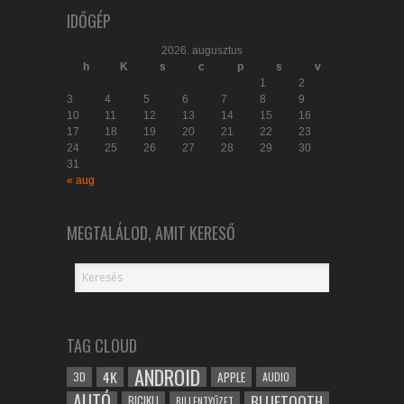
IDŐGÉP
2026. augusztus
h
K
s
c
p
s
v
1
2
3
4
5
6
7
8
9
10
11
12
13
14
15
16
17
18
19
20
21
22
23
24
25
26
27
28
29
30
31
« aug
MEGTALÁLOD, AMIT KERESŐ
TAG CLOUD
ANDROID
4K
APPLE
3D
AUDIO
AUTÓ
BLUETOOTH
BICIKLI
BILLENTYŰZET