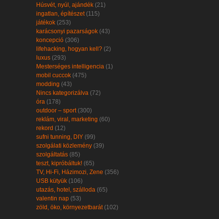
Húsvét, nyúl, ajándék
(21)
ingatlan, építészet
(115)
játékok
(253)
karácsonyi pazarságok
(43)
koncepció
(306)
lifehacking, hogyan kell?
(2)
luxus
(293)
Mesterséges intelligencia
(1)
mobil cuccok
(475)
modding
(43)
Nincs kategorizálva
(72)
óra
(178)
outdoor – sport
(300)
reklám, viral, marketing
(60)
rekord
(12)
sufni tunning, DIY
(99)
szolgálati közlemény
(39)
szolgáltatás
(85)
teszt, kipróbáltuk!
(65)
TV, Hi-Fi, Házimozi, Zene
(356)
USB kütyük
(106)
utazás, hotel, szálloda
(65)
valentin nap
(53)
zöld, öko, környezetbarát
(102)