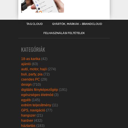
TAG CLOUD
GYÁRTÓK, MÁRKÁK – BRANDCLOUD
FELHASZNÁLÁSI FELTÉTELEK
KATEGÓRIÁK
18-as karika
(42)
ajánló
(63)
autó, motor, hajó
(274)
buli, party, pia
(72)
csendes PC
(29)
design
(710)
digitális fényképezőgép
(191)
egészséges életmód
(3)
egyéb
(145)
extrém teljesítmény
(11)
GPS, navigáció
(77)
hangszer
(21)
hardver
(432)
háztartás
(183)