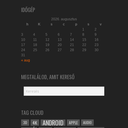
IDŐGÉP
2026. augusztus
h
K
s
c
p
s
v
1
2
3
4
5
6
7
8
9
10
11
12
13
14
15
16
17
18
19
20
21
22
23
24
25
26
27
28
29
30
31
« aug
MEGTALÁLOD, AMIT KERESŐ
TAG CLOUD
ANDROID
4K
APPLE
3D
AUDIO