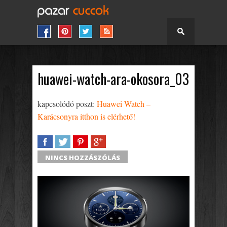
huawei-watch-ara-okosora_03
kapcsolódó poszt:
Huawei Watch –
Karácsonyra itthon is elérhető!
SHARE
TWEET
SHARE
SHARE
NINCS HOZZÁSZÓLÁS