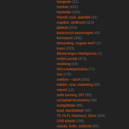
hangszer
(21)
hardver
(432)
háztartás
(183)
Húsvét, nyúl, ajándék
(21)
ingatlan, építészet
(115)
játékok
(253)
karácsonyi pazarságok
(43)
koncepció
(306)
lifehacking, hogyan kell?
(2)
luxus
(293)
Mesterséges intelligencia
(1)
mobil cuccok
(475)
modding
(43)
Nincs kategorizálva
(72)
óra
(178)
outdoor – sport
(300)
reklám, viral, marketing
(60)
rekord
(12)
sufni tunning, DIY
(99)
szolgálati közlemény
(39)
szolgáltatás
(85)
teszt, kipróbáltuk!
(65)
TV, Hi-Fi, Házimozi, Zene
(356)
USB kütyük
(106)
utazás, hotel, szálloda
(65)