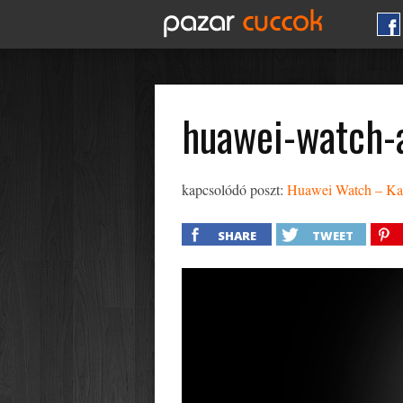
huawei-watch-
kapcsolódó poszt:
Huawei Watch – Kará
SHARE
TWEET