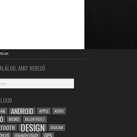
TELEK
ALÁLOD, AMIT KERESŐ
CLOUD
ANDROID
4K
APPLE
AUDIO
Ó
BICIKLI
BILLENTYŰZET
DESIGN
ETOOTH
DIGICAM
GPS
ÉPEZŐ
FÉNYKÉPEZŐGÉP