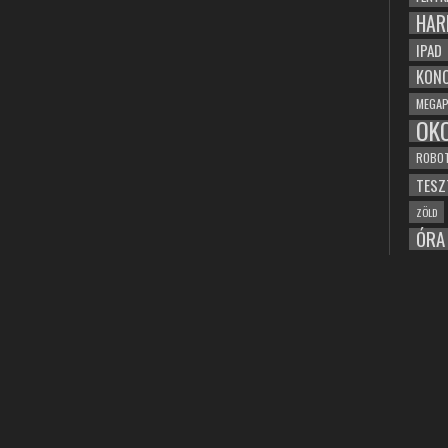
HAR
IPAD
KONC
MEGAP
OK
ROBO
TESZ
ZÖLD
ÓRA