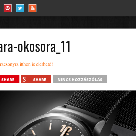
ara-okosora_11
csonyra itthon is elérhető!
SHARE
SHARE
NINCS HOZZÁSZÓLÁS