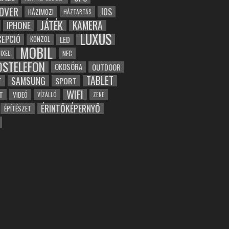
DVER
IOS
HÁZIMOZI
HÁZTARTÁS
JÁTÉK
KAMERA
IPHONE
LUXUS
EPCIÓ
LED
KONZOL
MOBIL
NFC
IXEL
OSTELEFON
OKOSÓRA
OUTDOOR
TABLET
SAMSUNG
SPORT
T
WIFI
T
VIDEÓ
VÍZÁLLÓ
ZENE
ÉRINTŐKÉPERNYŐ
ÉPÍTÉSZET