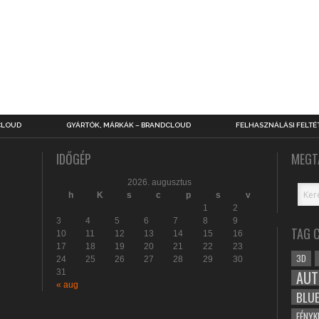
CLOUD
GYÁRTÓK, MÁRKÁK – BRANDCLOUD
FELHASZNÁLÁSI FELTÉ
IDŐGÉP
MEGT
2026. augusztus
h
K
s
c
p
s
v
1
2
3
4
5
6
7
8
9
TAG 
10
11
12
13
14
15
16
17
18
19
20
21
22
23
3D
24
25
26
27
28
29
30
31
AUT
« aug
BLU
FÉNYK