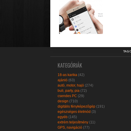
TAG 
KATEGÓRIÁK
18-as karika
(42)
ajánló
(63)
autó, motor, hajó
(274)
buli, party, pia
(72)
csendes PC
(29)
design
(710)
digitális fényképezőgép
(191)
egészséges életmód
(3)
egyéb
(145)
extrém teljesítmény
(11)
GPS, navigáció
(77)