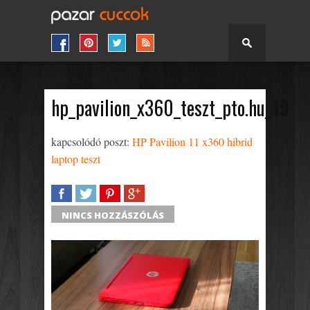
hp_pavilion_x360_teszt_pto.hu_19
kapcsolódó poszt:
HP Pavilion 11 x360 hibrid
laptop teszt
SHARE
TWEET
SHARE
SHARE
NINCS HOZZÁSZÓLÁS