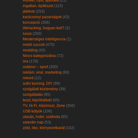
Húsvét, nyúl, ajándék
(21)
ingatlan, építészet
(115)
játékok
(253)
karácsonyi pazarságok
(43)
koncepció
(306)
lifehacking, hogyan kell?
(2)
luxus
(293)
Mesterséges intelligencia
(1)
mobil cuccok
(475)
modding
(43)
Nincs kategorizálva
(72)
óra
(178)
outdoor – sport
(300)
reklám, viral, marketing
(60)
rekord
(12)
sufni tunning, DIY
(99)
szolgálati közlemény
(39)
szolgáltatás
(85)
teszt, kipróbáltuk!
(65)
TV, Hi-Fi, Házimozi, Zene
(356)
USB kütyük
(106)
utazás, hotel, szálloda
(65)
valentin nap
(53)
zöld, öko, környezetbarát
(102)