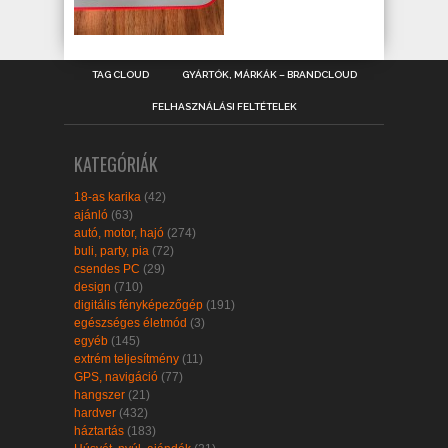
TAG CLOUD
GYÁRTÓK, MÁRKÁK – BRANDCLOUD
FELHASZNÁLÁSI FELTÉTELEK
KATEGÓRIÁK
18-as karika
(42)
ajánló
(63)
autó, motor, hajó
(274)
buli, party, pia
(72)
csendes PC
(29)
design
(710)
digitális fényképezőgép
(191)
egészséges életmód
(3)
egyéb
(145)
extrém teljesítmény
(11)
GPS, navigáció
(77)
hangszer
(21)
hardver
(432)
háztartás
(183)