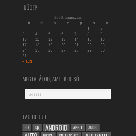
IDŐGÉP
2026. augusztus
h
K
s
c
p
s
v
1
2
3
4
5
6
7
8
9
10
11
12
13
14
15
16
17
18
19
20
21
22
23
24
25
26
27
28
29
30
31
« aug
MEGTALÁLOD, AMIT KERESŐ
TAG CLOUD
ANDROID
4K
APPLE
3D
AUDIO
AUTÓ
BLUETOOTH
BICIKLI
BILLENTYŰZET