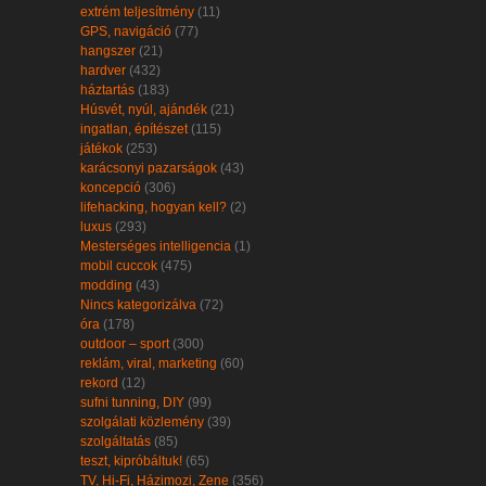
extrém teljesítmény
(11)
GPS, navigáció
(77)
hangszer
(21)
hardver
(432)
háztartás
(183)
Húsvét, nyúl, ajándék
(21)
ingatlan, építészet
(115)
játékok
(253)
karácsonyi pazarságok
(43)
koncepció
(306)
lifehacking, hogyan kell?
(2)
luxus
(293)
Mesterséges intelligencia
(1)
mobil cuccok
(475)
modding
(43)
Nincs kategorizálva
(72)
óra
(178)
outdoor – sport
(300)
reklám, viral, marketing
(60)
rekord
(12)
sufni tunning, DIY
(99)
szolgálati közlemény
(39)
szolgáltatás
(85)
teszt, kipróbáltuk!
(65)
TV, Hi-Fi, Házimozi, Zene
(356)