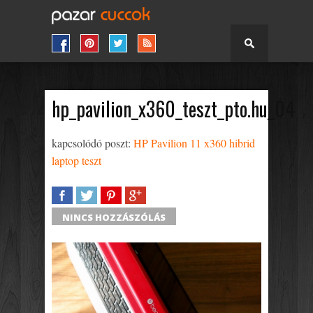
hp_pavilion_x360_teszt_pto.hu_04
kapcsolódó poszt:
HP Pavilion 11 x360 hibrid
laptop teszt
SHARE
TWEET
SHARE
SHARE
NINCS HOZZÁSZÓLÁS