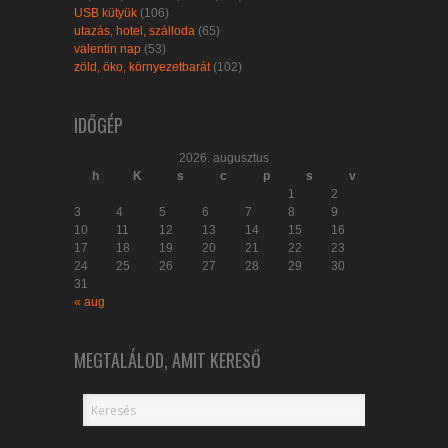
USB kütyük
(106)
utazás, hotel, szálloda
(65)
valentin nap
(53)
zöld, öko, környezetbarát
(102)
IDŐGÉP
2026. augusztus
h
K
s
c
p
s
v
1
2
3
4
5
6
7
8
9
10
11
12
13
14
15
16
17
18
19
20
21
22
23
24
25
26
27
28
29
30
31
« aug
MEGTALÁLOD, AMIT KERESŐ