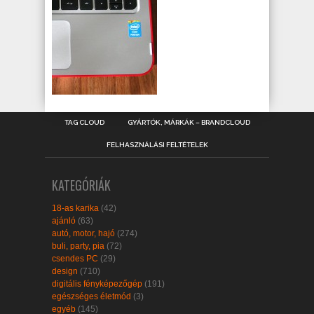
TAG CLOUD
GYÁRTÓK, MÁRKÁK – BRANDCLOUD
FELHASZNÁLÁSI FELTÉTELEK
KATEGÓRIÁK
18-as karika
(42)
ajánló
(63)
autó, motor, hajó
(274)
buli, party, pia
(72)
csendes PC
(29)
design
(710)
digitális fényképezőgép
(191)
egészséges életmód
(3)
egyéb
(145)