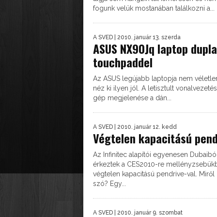
fogunk velük mostanában találkozni a...
A SVED
| 2010. január 13. szerda
ASUS NX90Jq laptop dupla
touchpaddel
Az ASUS legújabb laptopja nem véletle
néz ki ilyen jól. A letisztult vonalvezeté
gép megjelenése a dán...
A SVED
| 2010. január 12. kedd
Végtelen kapacitású pend
Az Infinitec alapítói egyenesen Dubaibó
érkeztek a CES2010-re mellényzsebük
végtelen kapacitású pendrive-val. Miről 
szó? Egy...
A SVED
| 2010. január 9. szombat