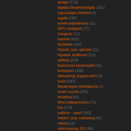
design
(710)
digitális fényképezőgép
(191)
egészséges életmód
(3)
egyéb
(145)
extrém teljesítmény
(11)
GPS, navigáció
(77)
hangszer
(21)
hardver
(432)
háztartás
(183)
Húsvét, nyúl, ajándék
(21)
ingatlan, építészet
(115)
játékok
(253)
karácsonyi pazarságok
(43)
koncepció
(306)
lifehacking, hogyan kell?
(2)
luxus
(293)
Mesterséges intelligencia
(1)
mobil cuccok
(475)
modding
(43)
Nincs kategorizálva
(72)
óra
(178)
outdoor – sport
(300)
reklám, viral, marketing
(60)
rekord
(12)
sufni tunning, DIY
(99)