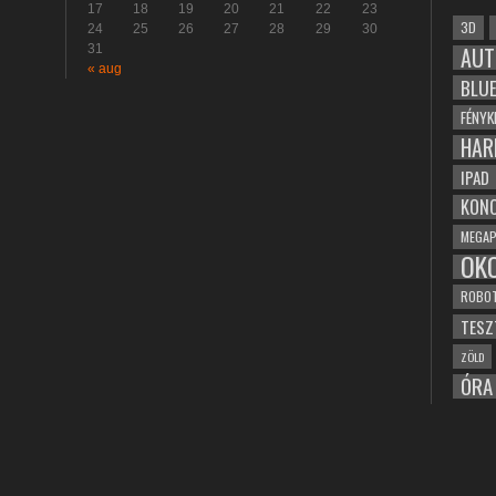
17
18
19
20
21
22
23
3D
24
25
26
27
28
29
30
31
AUT
« aug
BLU
FÉNYK
HAR
IPAD
KONC
MEGAP
OK
ROBO
TESZ
ZÖLD
ÓRA