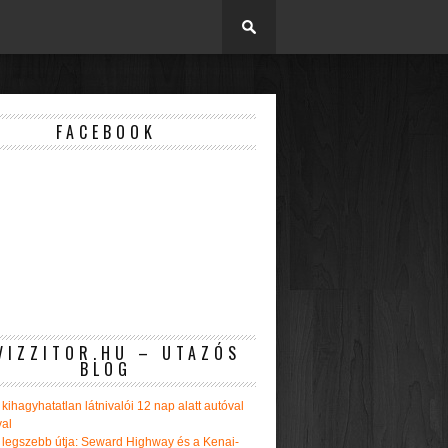
FACEBOOK
VIZZITOR.HU – UTAZÓS
BLOG
kihagyhatatlan látnivalói 12 nap alatt autóval
val
 legszebb útja: Seward Highway és a Kenai-