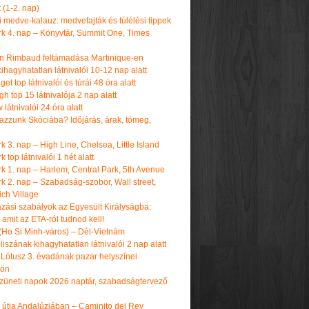
t (1-2. nap)
i medve-kalauz: medvefajták és túlélési tippek
k 4. nap – Könyvtár, Summit One, Times
n Rimbaud feltámadása Martinique-en
ihagyhatatlan látnivalói 10-12 nap alatt
get top látnivalói és túrái 48 óra alatt
h top 15 látnivalója 2 nap alatt
látnivalói 24 óra alatt
tazzunk Skóciába? Időjárás, árak, tömeg,
 3. nap – High Line, Chelsea, Little Island
 top látnivalói 1 hét alatt
k 1. nap – Harlem, Central Park, 5th Avenue
k 2. nap – Szabadság-szobor, Wall street,
ch Village
azási szabályok az Egyesült Királyságba:
amit az ETA-ról tudnod kell!
(Ho Si Minh-város) – Dél-Vietnám
iszának kihagyhatatlan látnivalói 2 nap alatt
 Lótusz 3. évadának pazar helyszínei
dön
üneti napok 2026 naptár, szabadságtervező
k útja Andalúziában – Caminito del Rey