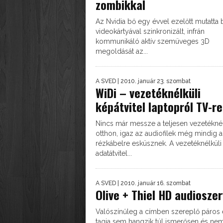
zombikkal
Az Nvidia bő egy évvel ezelőtt mutatta 
videokártyával szinkronizált, infrán
kommunikáló aktív szemüveges 3D
megoldását az...
A SVED
| 2010. január 23. szombat
WiDi – vezetéknélküli
képátvitel laptopról TV-re
Nincs már messze a teljesen vezetéknél
otthon, igaz az audiofilek még mindig a
rézkábelre esküsznek. A vezetéknélküli
adatátvitel...
A SVED
| 2010. január 16. szombat
Olive + Thiel HD audiosze
Valószínűleg a címben szereplő páros 
tagja sem hangzik túl ismerősen és ne