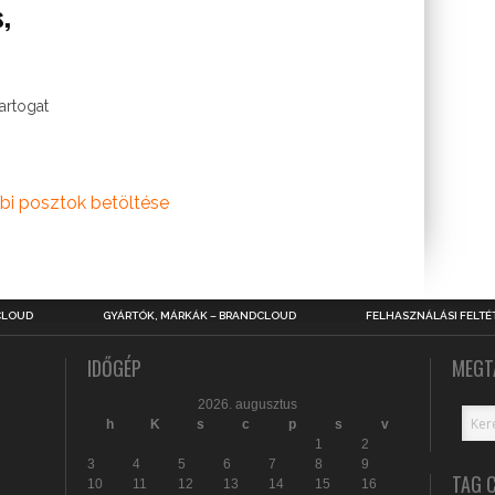
s,
tartogat
bi posztok betöltése
CLOUD
GYÁRTÓK, MÁRKÁK – BRANDCLOUD
FELHASZNÁLÁSI FELTÉ
IDŐGÉP
MEGT
2026. augusztus
h
K
s
c
p
s
v
1
2
3
4
5
6
7
8
9
TAG 
10
11
12
13
14
15
16