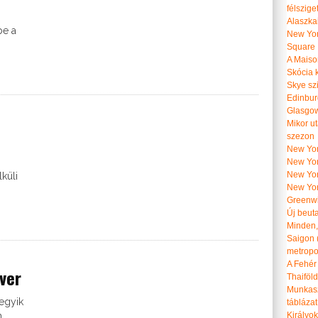
félszige
Alaszka
be a
New Yor
Square
A Maiso
Skócia k
Skye szi
Edinburg
Glasgow 
Mikor u
szezon
New York
New York
New Yor
küli
New Yor
Greenwi
Új beut
Minden, 
Saigon 
metropol
A Fehér
rver
Thaiföl
Munkasz
egyik
táblázat
m
Királyo