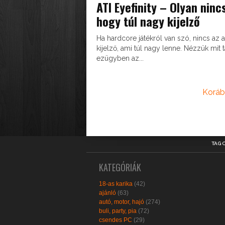
ATI Eyefinity – Olyan ninc
hogy túl nagy kijelző
Ha hardcore játékról van szó, nincs az a
kijelző, ami túl nagy lenne. Nézzük mit 
ezügyben az...
Koráb
TAG 
KATEGÓRIÁK
18-as karika
(42)
ajánló
(63)
autó, motor, hajó
(274)
buli, party, pia
(72)
csendes PC
(29)