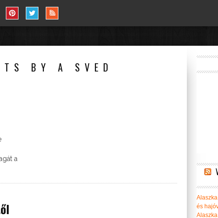
STS BY A SVED
e
agát a
Alaszka 
ől
és hajó
Alaszka