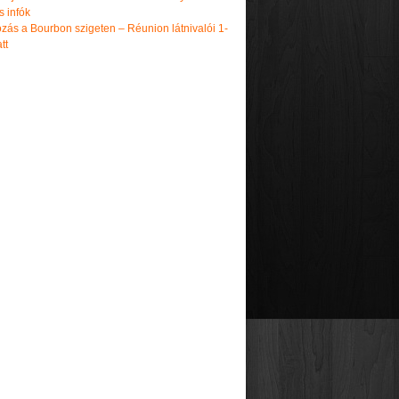
s infók
zás a Bourbon szigeten – Réunion látnivalói 1-
tt