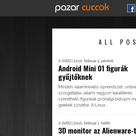
ALL PO
A SVED
| 2010. február 5. péntek
Android Mini 01 figurák
gyűjtőknek
Minden valamirevaló oprendszer, onlin
szolgáltatás valami nagyon karakteres
szerethető figurával próbálja belopni m
geekek szívébe. A Linux...
A SVED
| 2010. február 1. hétfő
3D monitor az Alienware-t