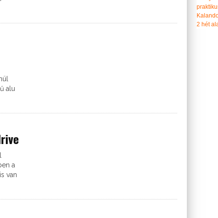
praktiku
Kalando
2 hét ala
nül
sű alu
rive
l
ben a
is van