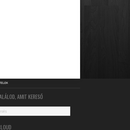
TELEK
ALÁLOD, AMIT KERESŐ
CLOUD