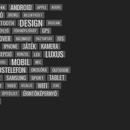
ANDROID
4K
APPLE
AUDIO
Ó
BICIKLI
BILLENTYŰZET
DESIGN
ETOOTH
DIGICAM
GPS
ÉPEZŐ
FÉNYKÉPEZŐGÉP
DVER
IOS
HÁZIMOZI
HÁZTARTÁS
JÁTÉK
KAMERA
IPHONE
LUXUS
EPCIÓ
LED
KONZOL
MOBIL
NFC
IXEL
OSTELEFON
OKOSÓRA
OUTDOOR
TABLET
SAMSUNG
SPORT
T
WIFI
T
VIDEÓ
VÍZÁLLÓ
ZENE
ÉRINTŐKÉPERNYŐ
ÉPÍTÉSZET