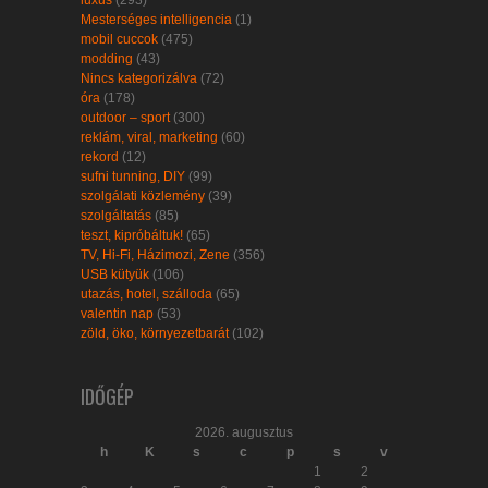
Mesterséges intelligencia
(1)
mobil cuccok
(475)
modding
(43)
Nincs kategorizálva
(72)
óra
(178)
outdoor – sport
(300)
reklám, viral, marketing
(60)
rekord
(12)
sufni tunning, DIY
(99)
szolgálati közlemény
(39)
szolgáltatás
(85)
teszt, kipróbáltuk!
(65)
TV, Hi-Fi, Házimozi, Zene
(356)
USB kütyük
(106)
utazás, hotel, szálloda
(65)
valentin nap
(53)
zöld, öko, környezetbarát
(102)
IDŐGÉP
2026. augusztus
h
K
s
c
p
s
v
1
2