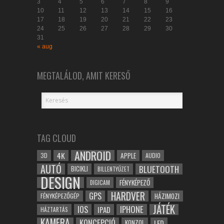
3
4
5
6
7
8
9
10
11
12
13
14
15
16
17
18
19
20
21
22
23
24
25
26
27
28
29
30
31
« aug
MEGTALÁLOD, AMIT KERESŐ
TAG CLOUD
ANDROID
4K
APPLE
3D
AUDIO
AUTÓ
BLUETOOTH
BICIKLI
BILLENTYŰZET
DESIGN
FÉNYKÉPEZŐ
DIGICAM
HARDVER
GPS
FÉNYKÉPEZŐGÉP
HÁZIMOZI
JÁTÉK
IOS
IPHONE
IPAD
HÁZTARTÁS
KAMERA
KONCEPCIÓ
LED
KONZOL