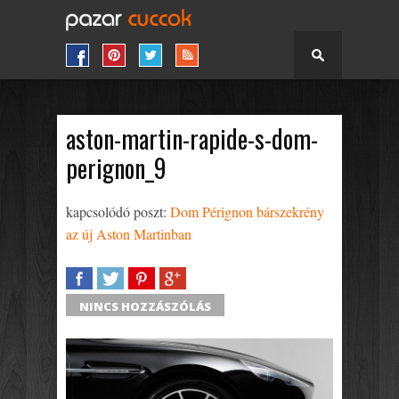
aston-martin-rapide-s-dom-
perignon_9
kapcsolódó poszt:
Dom Pérignon bárszekrény
az új Aston Martinban
SHARE
TWEET
SHARE
SHARE
NINCS HOZZÁSZÓLÁS