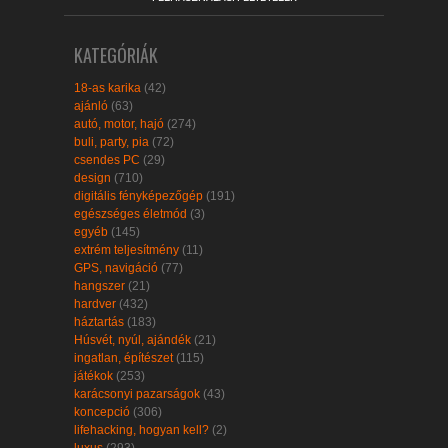
KATEGÓRIÁK
18-as karika
(42)
ajánló
(63)
autó, motor, hajó
(274)
buli, party, pia
(72)
csendes PC
(29)
design
(710)
digitális fényképezőgép
(191)
egészséges életmód
(3)
egyéb
(145)
extrém teljesítmény
(11)
GPS, navigáció
(77)
hangszer
(21)
hardver
(432)
háztartás
(183)
Húsvét, nyúl, ajándék
(21)
ingatlan, építészet
(115)
játékok
(253)
karácsonyi pazarságok
(43)
koncepció
(306)
lifehacking, hogyan kell?
(2)
luxus
(293)