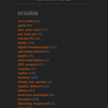
KATEGÓRIÁK
18-as karika
(42)
ajánló
(63)
autó, motor, hajó
(274)
buli, party, pia
(72)
csendes PC
(29)
design
(710)
digitális fényképezőgép
(191)
egészséges életmód
(3)
egyéb
(145)
extrém teljesítmény
(11)
GPS, navigáció
(77)
hangszer
(21)
hardver
(432)
háztartás
(183)
Húsvét, nyúl, ajándék
(21)
ingatlan, építészet
(115)
játékok
(253)
karácsonyi pazarságok
(43)
koncepció
(306)
lifehacking, hogyan kell?
(2)
luxus
(293)