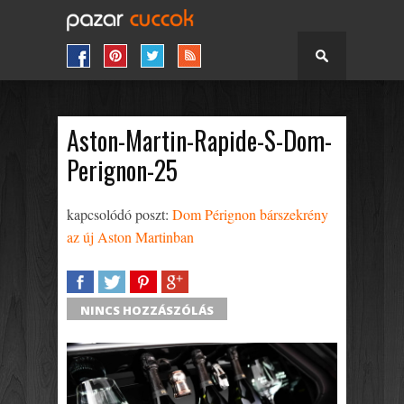
Aston-Martin-Rapide-S-Dom-
Perignon-25
kapcsolódó poszt:
Dom Pérignon bárszekrény
az új Aston Martinban
SHARE
TWEET
SHARE
SHARE
NINCS HOZZÁSZÓLÁS