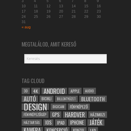
3
4
5
6
7
8
9
10
11
12
13
14
15
16
17
18
19
20
21
22
23
24
25
26
27
28
29
30
31
« aug
MEGTALÁLOD, AMIT KERESŐ
TAG CLOUD
ANDROID
4K
APPLE
3D
AUDIO
AUTÓ
BLUETOOTH
BICIKLI
BILLENTYŰZET
DESIGN
FÉNYKÉPEZŐ
DIGICAM
HARDVER
GPS
FÉNYKÉPEZŐGÉP
HÁZIMOZI
JÁTÉK
IOS
IPHONE
IPAD
HÁZTARTÁS
KAMERA
KONCEPCIÓ
LED
KONZOL