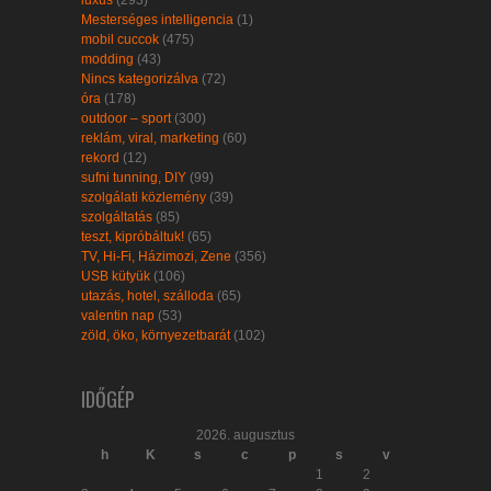
Mesterséges intelligencia
(1)
mobil cuccok
(475)
modding
(43)
Nincs kategorizálva
(72)
óra
(178)
outdoor – sport
(300)
reklám, viral, marketing
(60)
rekord
(12)
sufni tunning, DIY
(99)
szolgálati közlemény
(39)
szolgáltatás
(85)
teszt, kipróbáltuk!
(65)
TV, Hi-Fi, Házimozi, Zene
(356)
USB kütyük
(106)
utazás, hotel, szálloda
(65)
valentin nap
(53)
zöld, öko, környezetbarát
(102)
IDŐGÉP
2026. augusztus
h
K
s
c
p
s
v
1
2