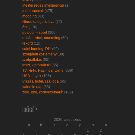
Mesterséges intelligencia
(1)
mobil cuccok
(475)
modding
(43)
Nincs kategorizálva
(72)
óra
(178)
outdoor – sport
(300)
reklám, viral, marketing
(60)
rekord
(12)
sufni tunning, DIY
(99)
szolgálati közlemény
(39)
szolgáltatás
(85)
teszt, kipróbáltuk!
(65)
TV, Hi-Fi, Házimozi, Zene
(356)
USB kütyük
(106)
utazás, hotel, szálloda
(65)
valentin nap
(53)
zöld, öko, környezetbarát
(102)
IDŐGÉP
2026. augusztus
h
K
s
c
p
s
v
1
2