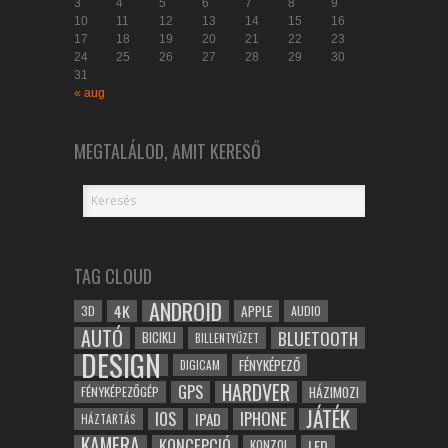
3
4
5
6
7
8
9
10
11
12
13
14
15
16
17
18
19
20
21
22
23
24
25
26
27
28
29
30
31
« aug
MEGTALÁLOD, AMIT KERESŐ
TAG CLOUD
ANDROID
4K
APPLE
3D
AUDIO
AUTÓ
BLUETOOTH
BICIKLI
BILLENTYŰZET
DESIGN
FÉNYKÉPEZŐ
DIGICAM
HARDVER
GPS
FÉNYKÉPEZŐGÉP
HÁZIMOZI
JÁTÉK
IOS
IPHONE
IPAD
HÁZTARTÁS
KAMERA
KONCEPCIÓ
LED
KONZOL