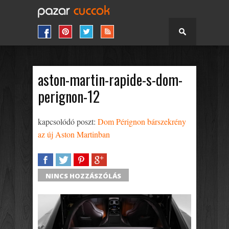
aston-martin-rapide-s-dom-
perignon-12
kapcsolódó poszt:
Dom Pérignon bárszekrény
az új Aston Martinban
SHARE
TWEET
SHARE
SHARE
NINCS HOZZÁSZÓLÁS