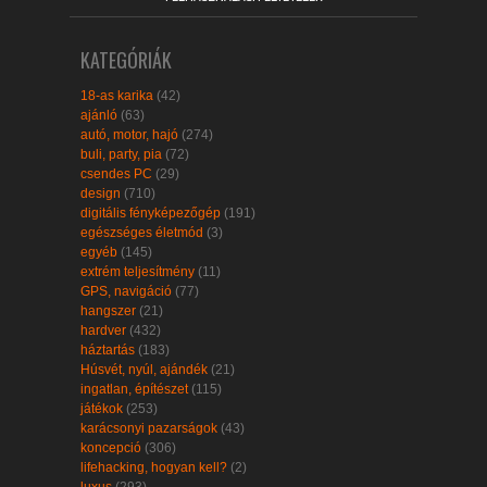
KATEGÓRIÁK
18-as karika
(42)
ajánló
(63)
autó, motor, hajó
(274)
buli, party, pia
(72)
csendes PC
(29)
design
(710)
digitális fényképezőgép
(191)
egészséges életmód
(3)
egyéb
(145)
extrém teljesítmény
(11)
GPS, navigáció
(77)
hangszer
(21)
hardver
(432)
háztartás
(183)
Húsvét, nyúl, ajándék
(21)
ingatlan, építészet
(115)
játékok
(253)
karácsonyi pazarságok
(43)
koncepció
(306)
lifehacking, hogyan kell?
(2)
luxus
(293)