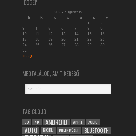
IDŐGÉP
2026. augusztus
h
K
s
c
p
s
v
1
2
3
4
5
6
7
8
9
10
11
12
13
14
15
16
17
18
19
20
21
22
23
24
25
26
27
28
29
30
31
« aug
MEGTALÁLOD, AMIT KERESŐ
TAG CLOUD
ANDROID
4K
APPLE
3D
AUDIO
AUTÓ
BLUETOOTH
BICIKLI
BILLENTYŰZET