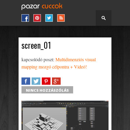
screen_01
kapcsolódó poszt:
Multidimenziós visual
mapping mozgó célpontra + Videó!
SHARE
TWEET
SHARE
SHARE
NINCS HOZZÁSZÓLÁS