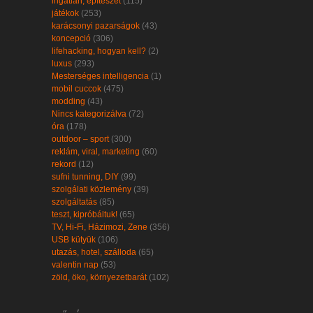
ingatlan, építészet
(115)
játékok
(253)
karácsonyi pazarságok
(43)
koncepció
(306)
lifehacking, hogyan kell?
(2)
luxus
(293)
Mesterséges intelligencia
(1)
mobil cuccok
(475)
modding
(43)
Nincs kategorizálva
(72)
óra
(178)
outdoor – sport
(300)
reklám, viral, marketing
(60)
rekord
(12)
sufni tunning, DIY
(99)
szolgálati közlemény
(39)
szolgáltatás
(85)
teszt, kipróbáltuk!
(65)
TV, Hi-Fi, Házimozi, Zene
(356)
USB kütyük
(106)
utazás, hotel, szálloda
(65)
valentin nap
(53)
zöld, öko, környezetbarát
(102)