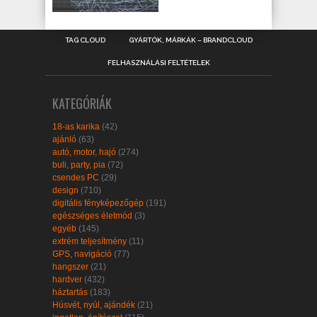
TAG CLOUD
GYÁRTÓK, MÁRKÁK – BRANDCLOUD
FELHASZNÁLÁSI FELTÉTELEK
KATEGÓRIÁK
18-as karika
(42)
ajánló
(63)
autó, motor, hajó
(274)
buli, party, pia
(72)
csendes PC
(29)
design
(710)
digitális fényképezőgép
(191)
egészséges életmód
(3)
egyéb
(145)
extrém teljesítmény
(11)
GPS, navigáció
(77)
hangszer
(21)
hardver
(432)
háztartás
(183)
Húsvét, nyúl, ajándék
(21)