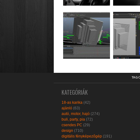
TAG 
KATEGÓRIÁK
18-as karika
(42)
ajánló
(63)
autó, motor, hajó
(274)
buli, party, pia
(72)
csendes PC
(29)
design
(710)
digitális fényképezőgép
(191)