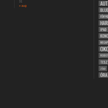
31
AUT
« aug
BLU
FÉNYK
HAR
IPAD
KONC
MEGAP
OK
ROBO
TESZ
ZÖLD
ÓRA