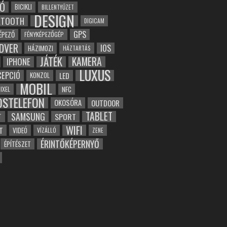
Ó
BICIKLI
BILLENTYŰZET
DESIGN
ETOOTH
DIGICAM
GPS
ÉPEZŐ
FÉNYKÉPEZŐGÉP
DVER
IOS
HÁZIMOZI
HÁZTARTÁS
JÁTÉK
KAMERA
IPHONE
LUXUS
EPCIÓ
LED
KONZOL
MOBIL
NFC
IXEL
OSTELEFON
OKOSÓRA
OUTDOOR
TABLET
SAMSUNG
SPORT
T
WIFI
T
VIDEÓ
VÍZÁLLÓ
ZENE
ÉRINTŐKÉPERNYŐ
ÉPÍTÉSZET