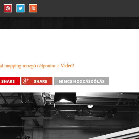
ual mapping mozgó célpontra + Videó!
SHARE
SHARE
NINCS HOZZÁSZÓLÁS