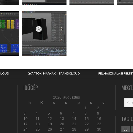
CLOUD
GYÁRTÓK, MÁRKÁK – BRANDCLOUD
FELHASZNÁLÁSI FELTÉ
IDŐGÉP
MEGT
2026. augusztus
h
K
s
c
p
s
v
1
2
3
4
5
6
7
8
9
TAG 
10
11
12
13
14
15
16
17
18
19
20
21
22
23
3D
24
25
26
27
28
29
30