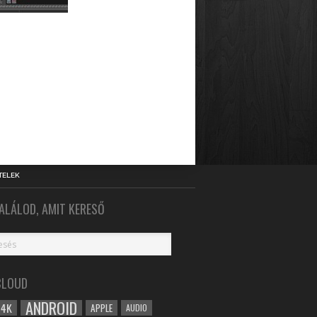
TELEK
ALÁLOD, AMIT KERESŐ
CLOUD
ANDROID
4K
APPLE
AUDIO