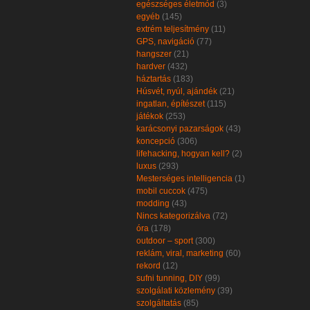
egészséges életmód
(3)
egyéb
(145)
extrém teljesítmény
(11)
GPS, navigáció
(77)
hangszer
(21)
hardver
(432)
háztartás
(183)
Húsvét, nyúl, ajándék
(21)
ingatlan, építészet
(115)
játékok
(253)
karácsonyi pazarságok
(43)
koncepció
(306)
lifehacking, hogyan kell?
(2)
luxus
(293)
Mesterséges intelligencia
(1)
mobil cuccok
(475)
modding
(43)
Nincs kategorizálva
(72)
óra
(178)
outdoor – sport
(300)
reklám, viral, marketing
(60)
rekord
(12)
sufni tunning, DIY
(99)
szolgálati közlemény
(39)
szolgáltatás
(85)