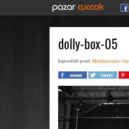
dolly-box-05
kapcsolódó poszt:
Multidimenziós vis
SHARE
TWEET