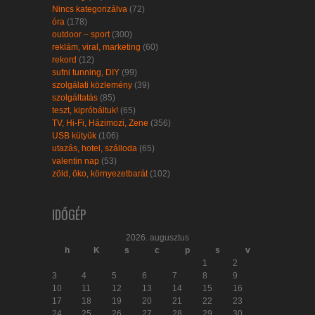
Nincs kategorizálva
(72)
óra
(178)
outdoor – sport
(300)
reklám, viral, marketing
(60)
rekord
(12)
sufni tunning, DIY
(99)
szolgálati közlemény
(39)
szolgáltatás
(85)
teszt, kipróbáltuk!
(65)
TV, Hi-Fi, Házimozi, Zene
(356)
USB kütyük
(106)
utazás, hotel, szálloda
(65)
valentin nap
(53)
zöld, öko, környezetbarát
(102)
IDŐGÉP
2026. augusztus
h
K
s
c
p
s
v
1
2
3
4
5
6
7
8
9
10
11
12
13
14
15
16
17
18
19
20
21
22
23
24
25
26
27
28
29
30