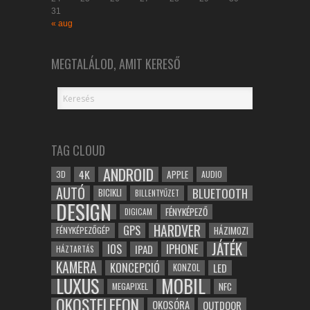
31
« aug
MEGTALÁLOD, AMIT KERESŐ
TAG CLOUD
ANDROID
4K
APPLE
3D
AUDIO
AUTÓ
BLUETOOTH
BICIKLI
BILLENTYŰZET
DESIGN
FÉNYKÉPEZŐ
DIGICAM
HARDVER
GPS
FÉNYKÉPEZŐGÉP
HÁZIMOZI
JÁTÉK
IOS
IPHONE
IPAD
HÁZTARTÁS
KAMERA
KONCEPCIÓ
LED
KONZOL
LUXUS
MOBIL
NFC
MEGAPIXEL
OKOSTELEFON
OKOSÓRA
OUTDOOR