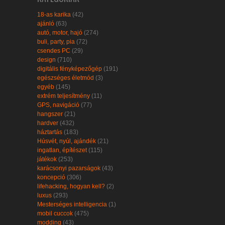
18-as karika
(42)
ajánló
(63)
autó, motor, hajó
(274)
buli, party, pia
(72)
csendes PC
(29)
design
(710)
digitális fényképezőgép
(191)
egészséges életmód
(3)
egyéb
(145)
extrém teljesítmény
(11)
GPS, navigáció
(77)
hangszer
(21)
hardver
(432)
háztartás
(183)
Húsvét, nyúl, ajándék
(21)
ingatlan, építészet
(115)
játékok
(253)
karácsonyi pazarságok
(43)
koncepció
(306)
lifehacking, hogyan kell?
(2)
luxus
(293)
Mesterséges intelligencia
(1)
mobil cuccok
(475)
modding
(43)