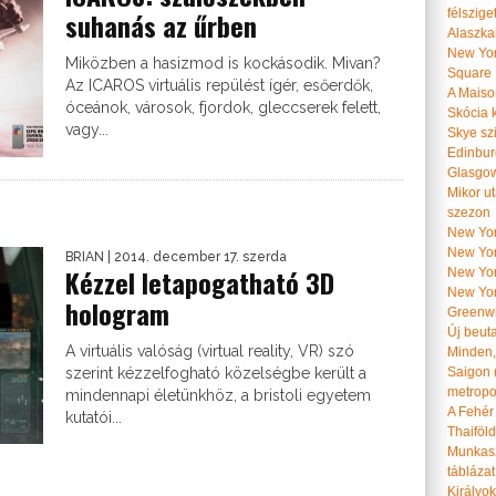
félszige
suhanás az űrben
Alaszka
New Yor
Miközben a hasizmod is kockásodik. Mivan?
Square
Az ICAROS virtuális repülést ígér, esőerdők,
A Maiso
óceánok, városok, fjordok, gleccserek felett,
Skócia k
vagy...
Skye szi
Edinburg
Glasgow 
Mikor u
szezon
New York
New York
BRIAN
| 2014. december 17. szerda
Kézzel letapogatható 3D
New Yor
New Yor
hologram
Greenwi
Új beut
A virtuális valóság (virtual reality, VR) szó
Minden, 
szerint kézzelfogható közelségbe került a
Saigon 
metropol
mindennapi életünkhöz, a bristoli egyetem
A Fehér
kutatói...
Thaiföl
Munkasz
táblázat
Királyo