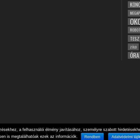
KONC
MEGAP
OK
ROBO
TESZ
ZÖLD
ÓRA
sekhez, a felhasználói élmény javításához, személyre szabott hirdetésekhez
sen is megtalálhatóak ezek az információk.
Rendben
Adatvédelmi tájl