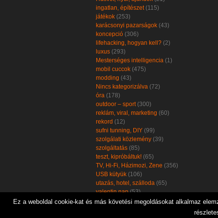
ingatlan, építészet
(115)
játékok
(253)
karácsonyi pazarságok
(43)
koncepció
(306)
lifehacking, hogyan kell?
(2)
luxus
(293)
Mesterséges intelligencia
(1)
mobil cuccok
(475)
modding
(43)
Nincs kategorizálva
(72)
óra
(178)
outdoor – sport
(300)
reklám, viral, marketing
(60)
rekord
(12)
sufni tunning, DIY
(99)
szolgálati közlemény
(39)
szolgáltatás
(85)
teszt, kipróbáltuk!
(65)
TV, Hi-Fi, Házimozi, Zene
(356)
USB kütyük
(106)
utazás, hotel, szálloda
(65)
valentin nap
(53)
zöld, öko, környezetbarát
(102)
Ez a weboldal cookie-kat és más követési megoldásokat alkalmaz elemzé
részlete