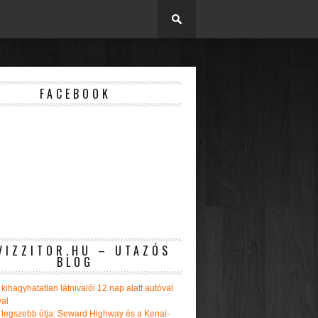
FACEBOOK
VIZZITOR.HU – UTAZÓS
BLOG
kihagyhatatlan látnivalói 12 nap alatt autóval
val
 legszebb útja: Seward Highway és a Kenai-