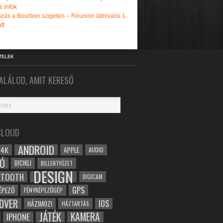
s infók
zás a Bourbon szigeten – Réunion látnivalói 1-
tt
TELEK
ALÁLOD, AMIT KERESŐ
CLOUD
ANDROID
4K
APPLE
AUDIO
Ó
BICIKLI
BILLENTYŰZET
DESIGN
ETOOTH
DIGICAM
GPS
ÉPEZŐ
FÉNYKÉPEZŐGÉP
DVER
IOS
HÁZIMOZI
HÁZTARTÁS
JÁTÉK
KAMERA
IPHONE