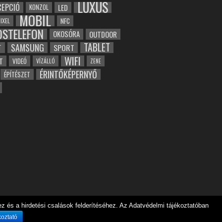
LUXUS
EPCIÓ
LED
KONZOL
MOBIL
NFC
IXEL
OSTELEFON
OKOSÓRA
OUTDOOR
TABLET
SAMSUNG
SPORT
T
WIFI
T
VIDEÓ
VÍZÁLLÓ
ZENE
ÉRINTŐKÉPERNYŐ
ÉPÍTÉSZET
 és a hirdetési csalások felderítéséhez. Az Adatvédelmi tájékoztatóban
koztató