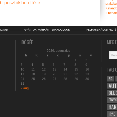
bi posztok betöltése
praktiku
Kalando
2 hét ala
CLOUD
GYÁRTÓK, MÁRKÁK – BRANDCLOUD
FELHASZNÁLÁSI FELTÉ
IDŐGÉP
MEGT
2026. augusztus
h
K
s
c
p
s
v
1
2
3
4
5
6
7
8
9
TAG 
10
11
12
13
14
15
16
17
18
19
20
21
22
23
3D
24
25
26
27
28
29
30
31
AUT
« aug
BLU
FÉNYK
HAR
IPAD