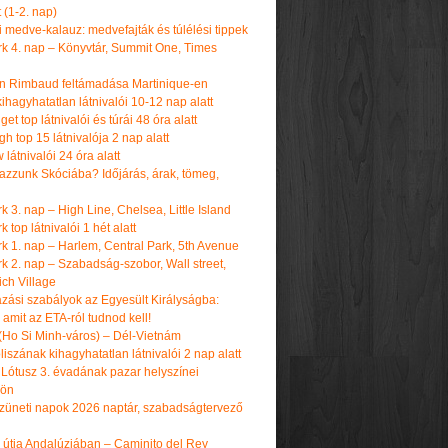
t (1-2. nap)
i medve-kalauz: medvefajták és túlélési tippek
k 4. nap – Könyvtár, Summit One, Times
n Rimbaud feltámadása Martinique-en
ihagyhatatlan látnivalói 10-12 nap alatt
get top látnivalói és túrái 48 óra alatt
h top 15 látnivalója 2 nap alatt
látnivalói 24 óra alatt
tazzunk Skóciába? Időjárás, árak, tömeg,
 3. nap – High Line, Chelsea, Little Island
 top látnivalói 1 hét alatt
k 1. nap – Harlem, Central Park, 5th Avenue
k 2. nap – Szabadság-szobor, Wall street,
ch Village
azási szabályok az Egyesült Királyságba:
amit az ETA-ról tudnod kell!
(Ho Si Minh-város) – Dél-Vietnám
iszának kihagyhatatlan látnivalói 2 nap alatt
 Lótusz 3. évadának pazar helyszínei
dön
üneti napok 2026 naptár, szabadságtervező
k útja Andalúziában – Caminito del Rey