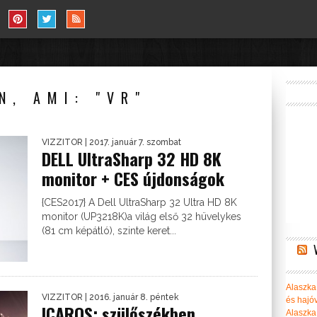
N, AMI: "VR"
VIZZITOR
| 2017. január 7. szombat
DELL UltraSharp 32 HD 8K
monitor + CES újdonságok
{CES2017} A Dell UltraSharp 32 Ultra HD 8K
monitor (UP3218K)a világ első 32 hüvelykes
(81 cm képátló), szinte keret...
Alaszka 
VIZZITOR
| 2016. január 8. péntek
és hajó
ICAROS: szülőszékben
Alaszka