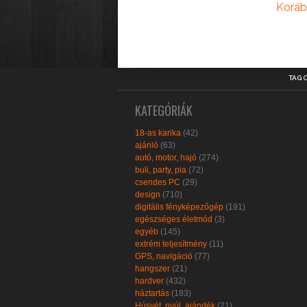
Koráb
TAG 
KATEGÓRIÁK
18-as karika
(42)
ajánló
(63)
autó, motor, hajó
(274)
buli, party, pia
(72)
csendes PC
(29)
design
(710)
digitális fényképezőgép
(191)
egészséges életmód
(3)
egyéb
(145)
extrém teljesítmény
(11)
GPS, navigáció
(77)
hangszer
(21)
hardver
(432)
háztartás
(183)
Húsvét, nyúl, ajándék
(21)