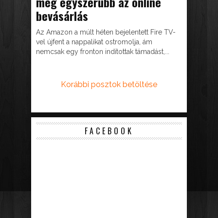
még egyszerűbb az online
bevásárlás
Az Amazon a múlt héten bejelentett Fire TV-
vel újfent a nappalikat ostromolja, ám
nemcsak egy fronton indítottak támadást,...
Korábbi posztok betöltése
FACEBOOK