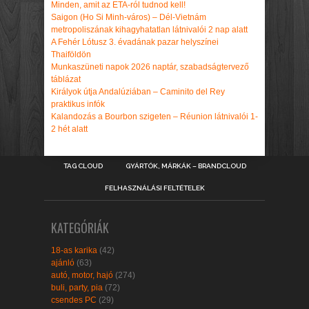
Minden, amit az ETA-ról tudnod kell!
Saigon (Ho Si Minh-város) – Dél-Vietnám
metropoliszának kihagyhatatlan látnivalói 2 nap alatt
A Fehér Lótusz 3. évadának pazar helyszínei
Thaiföldön
Munkaszüneti napok 2026 naptár, szabadságtervező
táblázat
Királyok útja Andalúziában – Caminito del Rey
praktikus infók
Kalandozás a Bourbon szigeten – Réunion látnivalói 1-
2 hét alatt
TAG CLOUD
GYÁRTÓK, MÁRKÁK – BRANDCLOUD
FELHASZNÁLÁSI FELTÉTELEK
KATEGÓRIÁK
18-as karika
(42)
ajánló
(63)
autó, motor, hajó
(274)
buli, party, pia
(72)
csendes PC
(29)