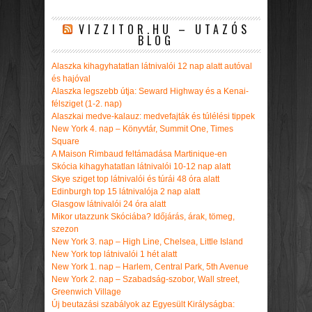
VIZZITOR.HU – UTAZÓS
BLOG
Alaszka kihagyhatatlan látnivalói 12 nap alatt autóval
és hajóval
Alaszka legszebb útja: Seward Highway és a Kenai-
félsziget (1-2. nap)
Alaszkai medve-kalauz: medvefajták és túlélési tippek
New York 4. nap – Könyvtár, Summit One, Times
Square
A Maison Rimbaud feltámadása Martinique-en
Skócia kihagyhatatlan látnivalói 10-12 nap alatt
Skye sziget top látnivalói és túrái 48 óra alatt
Edinburgh top 15 látnivalója 2 nap alatt
Glasgow látnivalói 24 óra alatt
Mikor utazzunk Skóciába? Időjárás, árak, tömeg,
szezon
New York 3. nap – High Line, Chelsea, Little Island
New York top látnivalói 1 hét alatt
New York 1. nap – Harlem, Central Park, 5th Avenue
New York 2. nap – Szabadság-szobor, Wall street,
Greenwich Village
Új beutazási szabályok az Egyesült Királyságba: