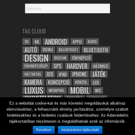
TAG CLOUD
ANDROID
4K
APPLE
3D
AUDIO
AUTÓ
BLUETOOTH
BICIKLI
BILLENTYŰZET
DESIGN
FÉNYKÉPEZŐ
DIGICAM
HARDVER
GPS
FÉNYKÉPEZŐGÉP
HÁZIMOZI
JÁTÉK
IOS
IPHONE
IPAD
HÁZTARTÁS
KAMERA
KONCEPCIÓ
LED
KONZOL
LUXUS
MOBIL
NFC
MEGAPIXEL
OKOSTELEFON
OKOSÓRA
OUTDOOR
Ez a weboldal cookie-kat és más követési megoldásokat alkalmaz
TABLET
SAMSUNG
SPORT
ROBOT
elemzésekhez, a felhasználói élmény javításához, személyre szabott
WIFI
TESZT
VIDEÓ
VÍZÁLLÓ
ZENE
ZÖLD
hirdetésekhez és a hirdetési csalások felderítéséhez. Az Adatvédelmi
ÓRA
tájékoztatóban részletesen is megtalálhatóak ezek az információk.
ÉRINTŐKÉPERNYŐ
ÉPÍTÉSZET
Rendben
Adatvédelmi tájlkoztató