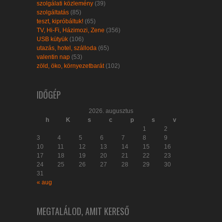
szolgálati közlemény
(39)
szolgáltatás
(85)
teszt, kipróbáltuk!
(65)
TV, Hi-Fi, Házimozi, Zene
(356)
USB kütyük
(106)
utazás, hotel, szálloda
(65)
valentin nap
(53)
zöld, öko, környezetbarát
(102)
IDŐGÉP
2026. augusztus
h
K
s
c
p
s
v
1
2
3
4
5
6
7
8
9
10
11
12
13
14
15
16
17
18
19
20
21
22
23
24
25
26
27
28
29
30
31
« aug
MEGTALÁLOD, AMIT KERESŐ