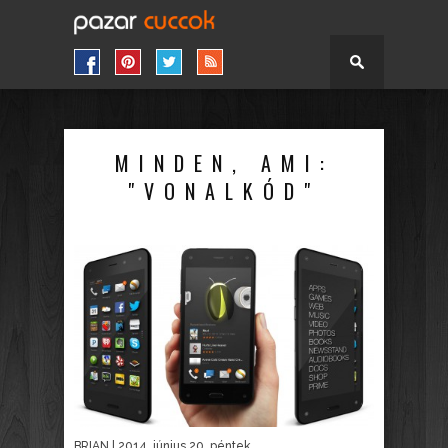
MINDEN, AMI:
"VONALKÓD"
BRIAN
| 2014. június 20. péntek