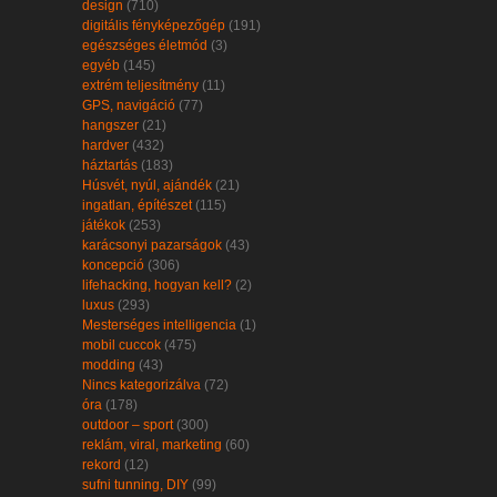
design
(710)
digitális fényképezőgép
(191)
egészséges életmód
(3)
egyéb
(145)
extrém teljesítmény
(11)
GPS, navigáció
(77)
hangszer
(21)
hardver
(432)
háztartás
(183)
Húsvét, nyúl, ajándék
(21)
ingatlan, építészet
(115)
játékok
(253)
karácsonyi pazarságok
(43)
koncepció
(306)
lifehacking, hogyan kell?
(2)
luxus
(293)
Mesterséges intelligencia
(1)
mobil cuccok
(475)
modding
(43)
Nincs kategorizálva
(72)
óra
(178)
outdoor – sport
(300)
reklám, viral, marketing
(60)
rekord
(12)
sufni tunning, DIY
(99)