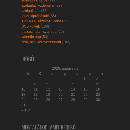
sufni tunning, DIY
(99)
szolgálati közlemény
(39)
szolgáltatás
(85)
teszt, kipróbáltuk!
(65)
TV, Hi-Fi, Házimozi, Zene
(356)
USB kütyük
(106)
utazás, hotel, szálloda
(65)
valentin nap
(53)
zöld, öko, környezetbarát
(102)
IDŐGÉP
2026. augusztus
h
K
s
c
p
s
v
1
2
3
4
5
6
7
8
9
10
11
12
13
14
15
16
17
18
19
20
21
22
23
24
25
26
27
28
29
30
31
« aug
MEGTALÁLOD, AMIT KERESŐ