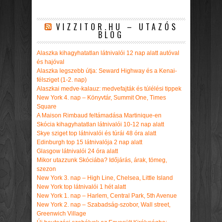
VIZZITOR.HU – UTAZÓS
BLOG
Alaszka kihagyhatatlan látnivalói 12 nap alatt autóval
és hajóval
Alaszka legszebb útja: Seward Highway és a Kenai-
félsziget (1-2. nap)
Alaszkai medve-kalauz: medvefajták és túlélési tippek
New York 4. nap – Könyvtár, Summit One, Times
Square
A Maison Rimbaud feltámadása Martinique-en
Skócia kihagyhatatlan látnivalói 10-12 nap alatt
Skye sziget top látnivalói és túrái 48 óra alatt
Edinburgh top 15 látnivalója 2 nap alatt
Glasgow látnivalói 24 óra alatt
Mikor utazzunk Skóciába? Időjárás, árak, tömeg,
szezon
New York 3. nap – High Line, Chelsea, Little Island
New York top látnivalói 1 hét alatt
New York 1. nap – Harlem, Central Park, 5th Avenue
New York 2. nap – Szabadság-szobor, Wall street,
Greenwich Village