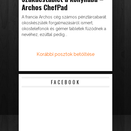
Archos ChefPad
A francia Archos cég számos pénztárcabarát
okoskészülék forgalmazásáról ismert,
okostelefonok és gémer tabletek fűződnek a
nevéhez, ezúttal pedig...
Korábbi posztok betöltése
FACEBOOK