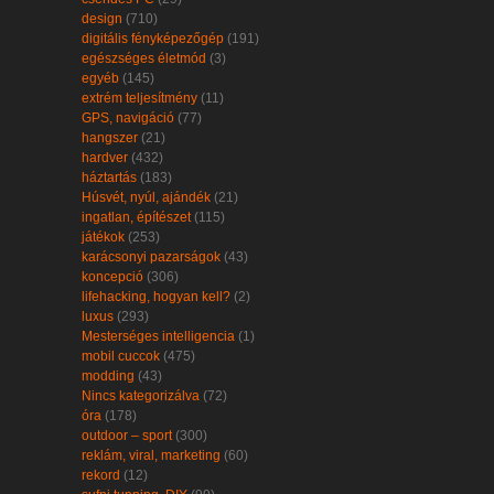
design
(710)
digitális fényképezőgép
(191)
egészséges életmód
(3)
egyéb
(145)
extrém teljesítmény
(11)
GPS, navigáció
(77)
hangszer
(21)
hardver
(432)
háztartás
(183)
Húsvét, nyúl, ajándék
(21)
ingatlan, építészet
(115)
játékok
(253)
karácsonyi pazarságok
(43)
koncepció
(306)
lifehacking, hogyan kell?
(2)
luxus
(293)
Mesterséges intelligencia
(1)
mobil cuccok
(475)
modding
(43)
Nincs kategorizálva
(72)
óra
(178)
outdoor – sport
(300)
reklám, viral, marketing
(60)
rekord
(12)