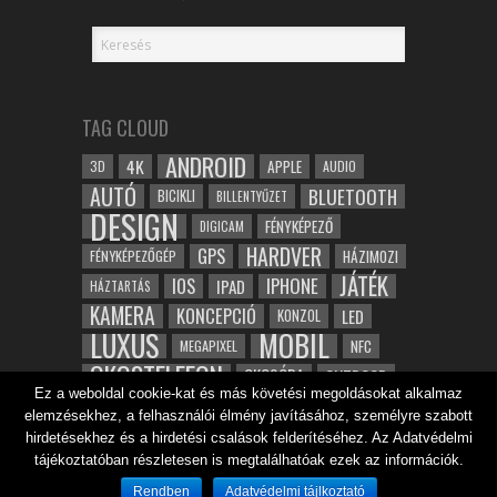
TAG CLOUD
ANDROID
4K
APPLE
3D
AUDIO
AUTÓ
BLUETOOTH
BICIKLI
BILLENTYŰZET
DESIGN
FÉNYKÉPEZŐ
DIGICAM
HARDVER
GPS
FÉNYKÉPEZŐGÉP
HÁZIMOZI
JÁTÉK
IOS
IPHONE
IPAD
HÁZTARTÁS
KAMERA
KONCEPCIÓ
LED
KONZOL
LUXUS
MOBIL
NFC
MEGAPIXEL
OKOSTELEFON
OKOSÓRA
OUTDOOR
Ez a weboldal cookie-kat és más követési megoldásokat alkalmaz
TABLET
SAMSUNG
SPORT
ROBOT
elemzésekhez, a felhasználói élmény javításához, személyre szabott
WIFI
TESZT
VIDEÓ
VÍZÁLLÓ
ZENE
ZÖLD
hirdetésekhez és a hirdetési csalások felderítéséhez. Az Adatvédelmi
ÓRA
tájékoztatóban részletesen is megtalálhatóak ezek az információk.
ÉRINTŐKÉPERNYŐ
ÉPÍTÉSZET
Rendben
Adatvédelmi tájlkoztató