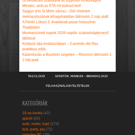
Új beutazási szabályok az Egyesült Királyságba:
Minden, amit az ETA-ról tudnod kell!
Saigon (Ho Si Minh-város) – Dél-Vietnám
metropoliszának kihagyhatatlan látnivalói 2 nap alatt
A Fehér Lótusz 3. évadának pazar helyszínei
Thaiföldön
Munkaszüneti napok 2026 naptár, szabadságtervező
táblázat
Királyok útja Andalúziában – Caminito del Rey
praktikus infók
Kalandozás a Bourbon szigeten – Réunion látnivalói 1-
2 hét alatt
TAG CLOUD
GYÁRTÓK, MÁRKÁK – BRANDCLOUD
FELHASZNÁLÁSI FELTÉTELEK
KATEGÓRIÁK
18-as karika
(42)
ajánló
(63)
autó, motor, hajó
(274)
buli, party, pia
(72)
csendes PC
(29)