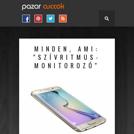
MINDEN, AMI:
"SZÍVRITMUS-
MONITOROZÓ"