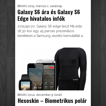
BRIAN
| 2015. március 1. vasárnap
Galaxy S6 ára és Galaxy S6
Edge hivatalos infók
2015.ápr.20: Galaxy S6 edge teszt Ma este
18:30-kor egy 45 perces prezentáció
keretében a Samsung vezetői bemutatták a...
BRIAN
| 2014. december 9. kedd
Hexoskin – Biometrikus polár