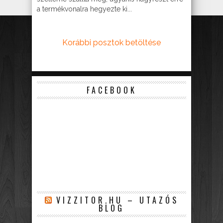
a termékvonalra hegyezte ki...
Korábbi posztok betöltése
FACEBOOK
VIZZITOR.HU – UTAZÓS
BLOG