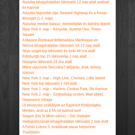
Alaszka kihagyhatatlan látnivalói 12 nap alatt autóval
és hajóval
Alaszka legszebb útja: Seward Highway és a Kenai-
félsziget (1-2. nap)
Alaszkai medve-kalauz: medvefajták és túlélési tippek
New York 4. nap – Könyvtár, Summit One, Times
Square
A Maison Rimbaud feltámadása Martinique-en
Skócia kihagyhatatlan látnivalói 10-12 nap alatt
Skye sziget top látnivalói és túrái 48 óra alatt
Edinburgh top 15 látnivalója 2 nap alatt
Glasgow látnivalói 24 óra alatt
Mikor utazzunk Skóciába? Időjárás, árak, tömeg,
szezon
New York 3. nap – High Line, Chelsea, Little Island
New York top látnivalói 1 hét alatt
New York 1. nap – Harlem, Central Park, 5th Avenue
New York 2. nap – Szabadság-szobor, Wall street,
Greenwich Village
Új beutazási szabályok az Egyesült Királyságba:
Minden, amit az ETA-ról tudnod kell!
Saigon (Ho Si Minh-város) – Dél-Vietnám
metropoliszának kihagyhatatlan látnivalói 2 nap alatt
A Fehér Lótusz 3. évadának pazar helyszínei
Thaiföldön