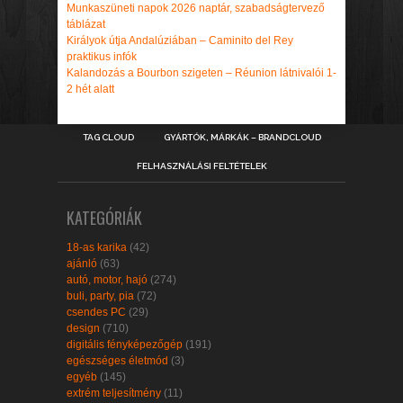
Munkaszüneti napok 2026 naptár, szabadságtervező
táblázat
Királyok útja Andalúziában – Caminito del Rey
praktikus infók
Kalandozás a Bourbon szigeten – Réunion látnivalói 1-
2 hét alatt
TAG CLOUD
GYÁRTÓK, MÁRKÁK – BRANDCLOUD
FELHASZNÁLÁSI FELTÉTELEK
KATEGÓRIÁK
18-as karika
(42)
ajánló
(63)
autó, motor, hajó
(274)
buli, party, pia
(72)
csendes PC
(29)
design
(710)
digitális fényképezőgép
(191)
egészséges életmód
(3)
egyéb
(145)
extrém teljesítmény
(11)