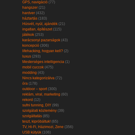
GPS, navigáció
(77)
hangszer
(21)
hardver
(432)
háztartás
(183)
Húsvét, nyúl, ajándék
(21)
ingatlan, építészet
(115)
játékok
(253)
karácsonyi pazarságok
(43)
koncepció
(306)
lifehacking, hogyan kell?
(2)
luxus
(293)
Mesterséges intelligencia
(1)
mobil cuccok
(475)
modding
(43)
Nincs kategorizálva
(72)
óra
(178)
outdoor – sport
(300)
reklám, viral, marketing
(60)
rekord
(12)
sufni tunning, DIY
(99)
szolgálati közlemény
(39)
szolgáltatás
(85)
teszt, kipróbáltuk!
(65)
TV, Hi-Fi, Házimozi, Zene
(356)
USB kütyük
(106)