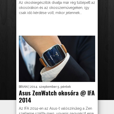
Az okoskiegészítők divatja már rég túllépett az
okosórákon és az okosszemüvegeken, így
csak idő kérdése volt, mikor jelennek...
BRIAN
| 2014. szeptember 5. péntek
Asus ZenWatch okosóra @ IFA
2014
Az IFA 2014-en az Asus-t valószínűleg a Zen
szelleme szállta meg, ugyanis nagyrészt erre