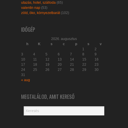
utazás, hotel, szálloda
(65)
valentin nap
(53)
zöld, öko, környezetbarát
(102)
IDŐGÉP
2026. augusztus
h
K
s
c
p
s
v
1
2
3
4
5
6
7
8
9
10
11
12
13
14
15
16
17
18
19
20
21
22
23
24
25
26
27
28
29
30
31
« aug
MEGTALÁLOD, AMIT KERESŐ