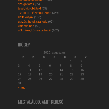
szolgáltatás
(85)
teszt, kipróbáltuk!
(65)
TV, Hi-Fi, Házimozi, Zene
(356)
USB kütyük
(106)
utazás, hotel, szálloda
(65)
valentin nap
(53)
zöld, öko, környezetbarát
(102)
IDŐGÉP
2026. augusztus
h
K
s
c
p
s
v
1
2
3
4
5
6
7
8
9
10
11
12
13
14
15
16
17
18
19
20
21
22
23
24
25
26
27
28
29
30
31
« aug
MEGTALÁLOD, AMIT KERESŐ