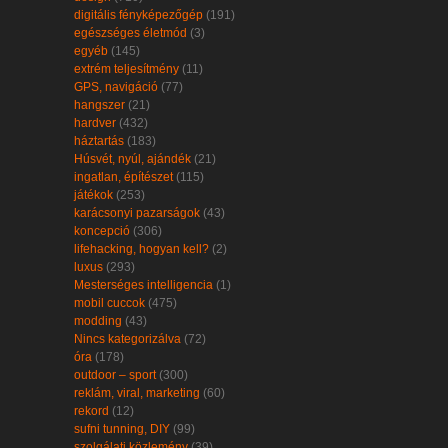
digitális fényképezőgép
(191)
egészséges életmód
(3)
egyéb
(145)
extrém teljesítmény
(11)
GPS, navigáció
(77)
hangszer
(21)
hardver
(432)
háztartás
(183)
Húsvét, nyúl, ajándék
(21)
ingatlan, építészet
(115)
játékok
(253)
karácsonyi pazarságok
(43)
koncepció
(306)
lifehacking, hogyan kell?
(2)
luxus
(293)
Mesterséges intelligencia
(1)
mobil cuccok
(475)
modding
(43)
Nincs kategorizálva
(72)
óra
(178)
outdoor – sport
(300)
reklám, viral, marketing
(60)
rekord
(12)
sufni tunning, DIY
(99)
szolgálati közlemény
(39)