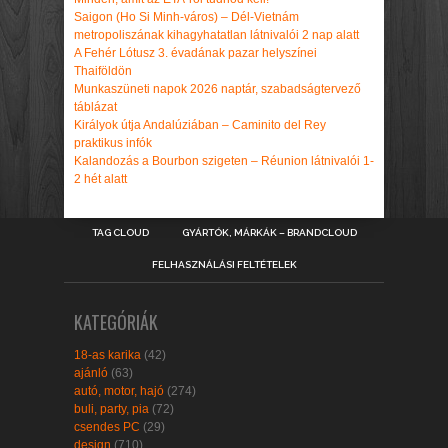
Saigon (Ho Si Minh-város) – Dél-Vietnám
metropoliszának kihagyhatatlan látnivalói 2 nap alatt
A Fehér Lótusz 3. évadának pazar helyszínei
Thaiföldön
Munkaszüneti napok 2026 naptár, szabadságtervező
táblázat
Királyok útja Andalúziában – Caminito del Rey
praktikus infók
Kalandozás a Bourbon szigeten – Réunion látnivalói 1-
2 hét alatt
TAG CLOUD
GYÁRTÓK, MÁRKÁK – BRANDCLOUD
FELHASZNÁLÁSI FELTÉTELEK
KATEGÓRIÁK
18-as karika
(42)
ajánló
(63)
autó, motor, hajó
(274)
buli, party, pia
(72)
csendes PC
(29)
design
(710)