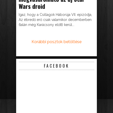
Wars droid
Igaz, hogy a Csillagok Háborúja VII. epizódja,
Az ébredő erő csak valamikor decemberben
(talán még Karácsony előtt) kerül...
Korábbi posztok betöltése
FACEBOOK