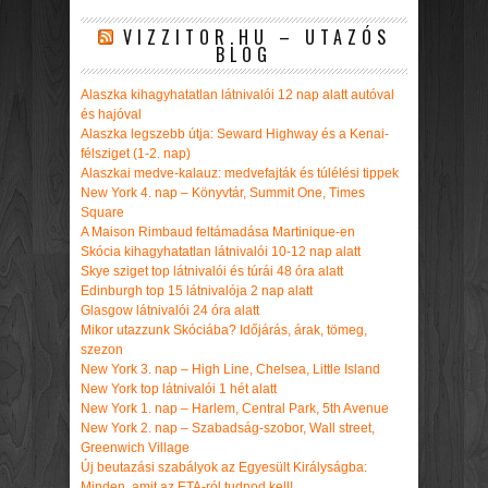
VIZZITOR.HU – UTAZÓS
BLOG
Alaszka kihagyhatatlan látnivalói 12 nap alatt autóval
és hajóval
Alaszka legszebb útja: Seward Highway és a Kenai-
félsziget (1-2. nap)
Alaszkai medve-kalauz: medvefajták és túlélési tippek
New York 4. nap – Könyvtár, Summit One, Times
Square
A Maison Rimbaud feltámadása Martinique-en
Skócia kihagyhatatlan látnivalói 10-12 nap alatt
Skye sziget top látnivalói és túrái 48 óra alatt
Edinburgh top 15 látnivalója 2 nap alatt
Glasgow látnivalói 24 óra alatt
Mikor utazzunk Skóciába? Időjárás, árak, tömeg,
szezon
New York 3. nap – High Line, Chelsea, Little Island
New York top látnivalói 1 hét alatt
New York 1. nap – Harlem, Central Park, 5th Avenue
New York 2. nap – Szabadság-szobor, Wall street,
Greenwich Village
Új beutazási szabályok az Egyesült Királyságba:
Minden, amit az ETA-ról tudnod kell!