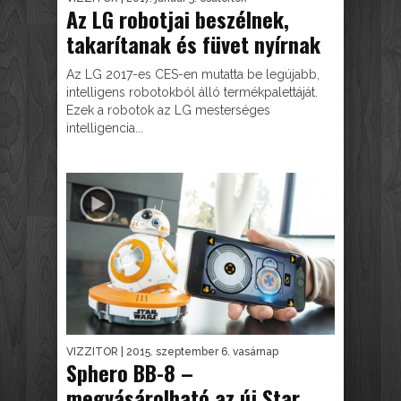
Az LG robotjai beszélnek,
takarítanak és füvet nyírnak
Az LG 2017-es CES-en mutatta be legújabb,
intelligens robotokból álló termékpalettáját.
Ezek a robotok az LG mesterséges
intelligencia...
VIZZITOR
| 2015. szeptember 6. vasárnap
Sphero BB-8 –
megvásárolható az új Star