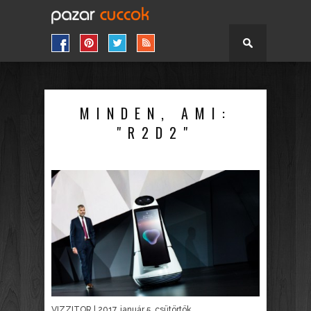
MINDEN, AMI:
"R2D2"
VIZZITOR
| 2017. január 5. csütörtök