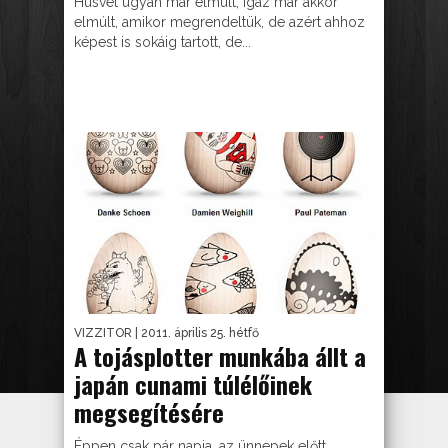
Húsvét ugyan már elmúlt, igaz már akkor
elmúlt, amikor megrendeltük, de azért ahhoz
képest is sokáig tartott, de...
VIZZITOR
| 2011. április 25. hétfő
A tojásplotter munkába állt a
japán cunami túlélőinek
megsegítésére
Éppen csak pár napja, az ünnepek előtt