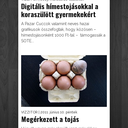
Digitális hímestojásokkal a
koraszülött gyermekekért
A Pazar Cuccok valamint neves hazai
grafikusok összefogtak, hogy közösen –
hímestojásonként 1000 Ft-tal – támogassák a
SOTE...
VIZZITOR
| 2011. június 10. péntek
Megérkezett a tojás