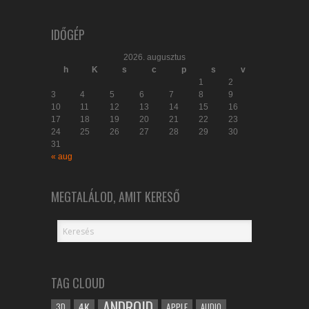
IDŐGÉP
2026. augusztus
h
K
s
c
p
s
v
1
2
3
4
5
6
7
8
9
10
11
12
13
14
15
16
17
18
19
20
21
22
23
24
25
26
27
28
29
30
31
« aug
MEGTALÁLOD, AMIT KERESŐ
TAG CLOUD
ANDROID
4K
APPLE
3D
AUDIO