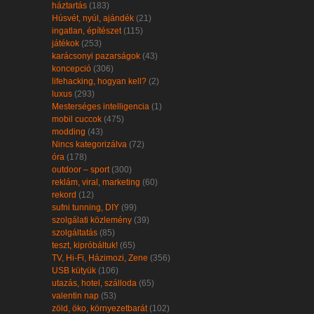
háztartás
(183)
Húsvét, nyúl, ajándék
(21)
ingatlan, építészet
(115)
játékok
(253)
karácsonyi pazarságok
(43)
koncepció
(306)
lifehacking, hogyan kell?
(2)
luxus
(293)
Mesterséges intelligencia
(1)
mobil cuccok
(475)
modding
(43)
Nincs kategorizálva
(72)
óra
(178)
outdoor – sport
(300)
reklám, viral, marketing
(60)
rekord
(12)
sufni tunning, DIY
(99)
szolgálati közlemény
(39)
szolgáltatás
(85)
teszt, kipróbáltuk!
(65)
TV, Hi-Fi, Házimozi, Zene
(356)
USB kütyük
(106)
utazás, hotel, szálloda
(65)
valentin nap
(53)
zöld, öko, környezetbarát
(102)