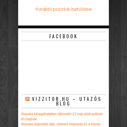
Korábbi posztok betöltése
FACEBOOK
VIZZITOR.HU – UTAZÓS
BLOG
Alaszka kihagyhatatlan látnivalói 12 nap alatt autóval
és hajóval
Alaszka legszebb útja: Seward Highway és a Kenai-