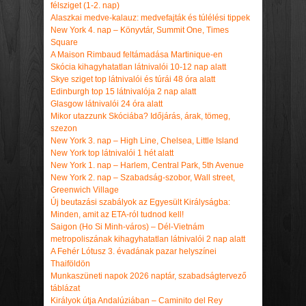
félsziget (1-2. nap)
Alaszkai medve-kalauz: medvefajták és túlélési tippek
New York 4. nap – Könyvtár, Summit One, Times
Square
A Maison Rimbaud feltámadása Martinique-en
Skócia kihagyhatatlan látnivalói 10-12 nap alatt
Skye sziget top látnivalói és túrái 48 óra alatt
Edinburgh top 15 látnivalója 2 nap alatt
Glasgow látnivalói 24 óra alatt
Mikor utazzunk Skóciába? Időjárás, árak, tömeg,
szezon
New York 3. nap – High Line, Chelsea, Little Island
New York top látnivalói 1 hét alatt
New York 1. nap – Harlem, Central Park, 5th Avenue
New York 2. nap – Szabadság-szobor, Wall street,
Greenwich Village
Új beutazási szabályok az Egyesült Királyságba:
Minden, amit az ETA-ról tudnod kell!
Saigon (Ho Si Minh-város) – Dél-Vietnám
metropoliszának kihagyhatatlan látnivalói 2 nap alatt
A Fehér Lótusz 3. évadának pazar helyszínei
Thaiföldön
Munkaszüneti napok 2026 naptár, szabadságtervező
táblázat
Királyok útja Andalúziában – Caminito del Rey