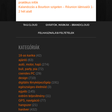
praktikus infók
Kalandozás a Bourbon szigeten – Réunion látnivalói 1-
2 hét alatt
TAG CLOUD
GYÁRTÓK, MÁRKÁK – BRANDCLOUD
FELHASZNÁLÁSI FELTÉTELEK
KATEGÓRIÁK
18-as karika
(42)
ajánló
(63)
autó, motor, hajó
(274)
buli, party, pia
(72)
csendes PC
(29)
design
(710)
digitális fényképezőgép
(191)
egészséges életmód
(3)
egyéb
(145)
extrém teljesítmény
(11)
GPS, navigáció
(77)
hangszer
(21)
hardver
(432)