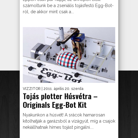
számoltunk be a zseniális tojásfestő Egg-Bot-
ról, de akkor mint csak a...
VIZZITOR
| 2011. április 20. szerda
Tojás plotter Húsvétra –
Originals Egg-Bot Kit
Nyakunkon a húsvét! A srácok hamarosan
kitolhatják a garázsból a vízágyút, míg a csajok
nekiállhatnak hímes tojást pingálni....