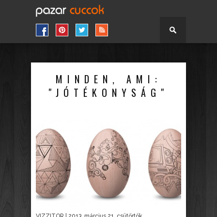
MINDEN, AMI:
"JÓTÉKONYSÁG"
VIZZITOR
| 2013. március 21. csütörtök