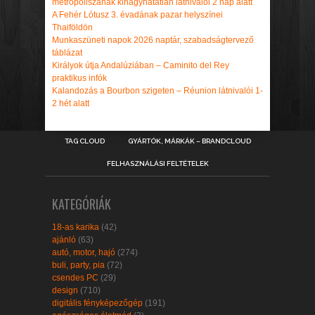
metropoliszának kihagyhatatlan látnivalói 2 nap alatt
A Fehér Lótusz 3. évadának pazar helyszínei
Thaiföldön
Munkaszüneti napok 2026 naptár, szabadságtervező
táblázat
Királyok útja Andalúziában – Caminito del Rey
praktikus infók
Kalandozás a Bourbon szigeten – Réunion látnivalói 1-
2 hét alatt
TAG CLOUD
GYÁRTÓK, MÁRKÁK – BRANDCLOUD
FELHASZNÁLÁSI FELTÉTELEK
KATEGÓRIÁK
18-as karika
(42)
ajánló
(63)
autó, motor, hajó
(274)
buli, party, pia
(72)
csendes PC
(29)
design
(710)
digitális fényképezőgép
(191)