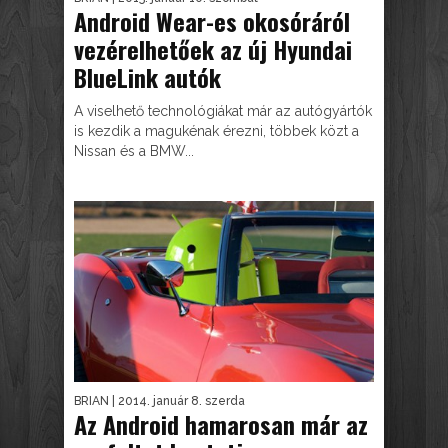
Android Wear-es okosóráról
vezérelhetőek az új Hyundai
BlueLink autók
A viselhető technológiákat már az autógyártók
is kezdik a magukénak érezni, többek közt a
Nissan és a BMW...
BRIAN
| 2014. január 8. szerda
Az Android hamarosan már az