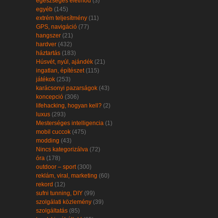
egészséges életmód
(3)
egyéb
(145)
extrém teljesítmény
(11)
GPS, navigáció
(77)
hangszer
(21)
hardver
(432)
háztartás
(183)
Húsvét, nyúl, ajándék
(21)
ingatlan, építészet
(115)
játékok
(253)
karácsonyi pazarságok
(43)
koncepció
(306)
lifehacking, hogyan kell?
(2)
luxus
(293)
Mesterséges intelligencia
(1)
mobil cuccok
(475)
modding
(43)
Nincs kategorizálva
(72)
óra
(178)
outdoor – sport
(300)
reklám, viral, marketing
(60)
rekord
(12)
sufni tunning, DIY
(99)
szolgálati közlemény
(39)
szolgáltatás
(85)