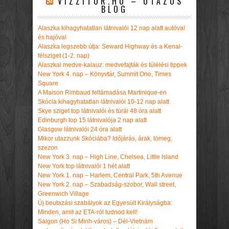
VIZZITOR.HU – UTAZÓS
BLOG
Alaszka kihagyhatatlan látnivalói 12 nap alatt autóval
és hajóval
Alaszka legszebb útja: Seward Highway és a Kenai-
félsziget (1-2. nap)
Alaszkai medve-kalauz: medvefajták és túlélési tippek
New York 4. nap – Könyvtár, Summit One, Times
Square
A Maison Rimbaud feltámadása Martinique-en
Skócia kihagyhatatlan látnivalói 10-12 nap alatt
Skye sziget top látnivalói és túrái 48 óra alatt
Edinburgh top 15 látnivalója 2 nap alatt
Glasgow látnivalói 24 óra alatt
Mikor utazzunk Skóciába? Időjárás, árak, tömeg,
szezon
New York 3. nap – High Line, Chelsea, Little Island
New York top látnivalói 1 hét alatt
New York 1. nap – Harlem, Central Park, 5th Avenue
New York 2. nap – Szabadság-szobor, Wall street,
Greenwich Village
Új beutazási szabályok az Egyesült Királyságba:
Minden, amit az ETA-ról tudnod kell!
Saigon (Ho Si Minh-város) – Dél-Vietnám