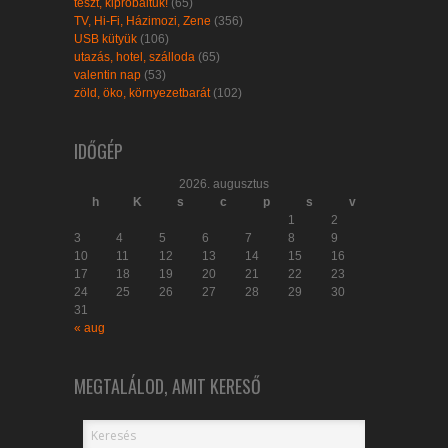
teszt, kipróbáltuk!
(65)
TV, Hi-Fi, Házimozi, Zene
(356)
USB kütyük
(106)
utazás, hotel, szálloda
(65)
valentin nap
(53)
zöld, öko, környezetbarát
(102)
IDŐGÉP
2026. augusztus
h
K
s
c
p
s
v
1
2
3
4
5
6
7
8
9
10
11
12
13
14
15
16
17
18
19
20
21
22
23
24
25
26
27
28
29
30
31
« aug
MEGTALÁLOD, AMIT KERESŐ