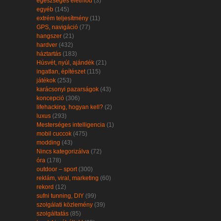
egészséges életmód
(3)
egyéb
(145)
extrém teljesítmény
(11)
GPS, navigáció
(77)
hangszer
(21)
hardver
(432)
háztartás
(183)
Húsvét, nyúl, ajándék
(21)
ingatlan, építészet
(115)
játékok
(253)
karácsonyi pazarságok
(43)
koncepció
(306)
lifehacking, hogyan kell?
(2)
luxus
(293)
Mesterséges intelligencia
(1)
mobil cuccok
(475)
modding
(43)
Nincs kategorizálva
(72)
óra
(178)
outdoor – sport
(300)
reklám, viral, marketing
(60)
rekord
(12)
sufni tunning, DIY
(99)
szolgálati közlemény
(39)
szolgáltatás
(85)