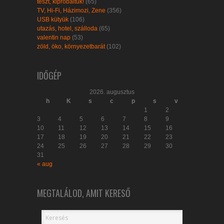
teszt, kipróbáltuk!
(65)
TV, Hi-Fi, Házimozi, Zene
(356)
USB kütyük
(106)
utazás, hotel, szálloda
(65)
valentin nap
(53)
zöld, öko, környezetbarát
(102)
IDŐGÉP
2026. augusztus
h
K
s
c
p
s
v
1
2
3
4
5
6
7
8
9
10
11
12
13
14
15
16
17
18
19
20
21
22
23
24
25
26
27
28
29
30
31
« aug
MEGTALÁLOD, AMIT KERESŐ