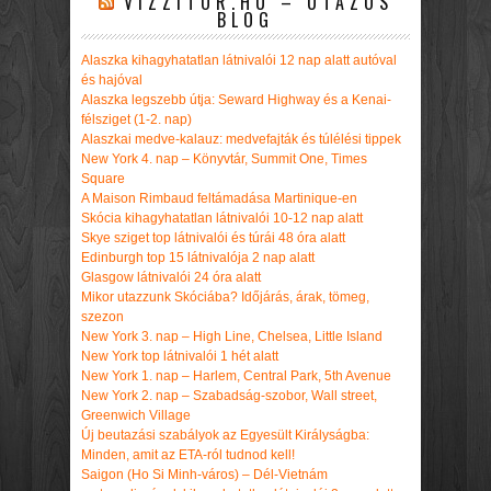
VIZZITOR.HU – UTAZÓS
BLOG
Alaszka kihagyhatatlan látnivalói 12 nap alatt autóval
és hajóval
Alaszka legszebb útja: Seward Highway és a Kenai-
félsziget (1-2. nap)
Alaszkai medve-kalauz: medvefajták és túlélési tippek
New York 4. nap – Könyvtár, Summit One, Times
Square
A Maison Rimbaud feltámadása Martinique-en
Skócia kihagyhatatlan látnivalói 10-12 nap alatt
Skye sziget top látnivalói és túrái 48 óra alatt
Edinburgh top 15 látnivalója 2 nap alatt
Glasgow látnivalói 24 óra alatt
Mikor utazzunk Skóciába? Időjárás, árak, tömeg,
szezon
New York 3. nap – High Line, Chelsea, Little Island
New York top látnivalói 1 hét alatt
New York 1. nap – Harlem, Central Park, 5th Avenue
New York 2. nap – Szabadság-szobor, Wall street,
Greenwich Village
Új beutazási szabályok az Egyesült Királyságba:
Minden, amit az ETA-ról tudnod kell!
Saigon (Ho Si Minh-város) – Dél-Vietnám