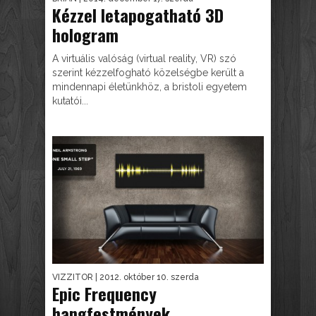
Kézzel letapogatható 3D
hologram
A virtuális valóság (virtual reality, VR) szó
szerint kézzelfogható közelségbe került a
mindennapi életünkhöz, a bristoli egyetem
kutatói...
VIZZITOR
| 2012. október 10. szerda
Epic Frequency
hangfestmények