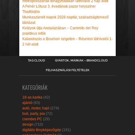
metropoliszának kihagyhatatlan látnivalói 2 nap alatt
A Fehér Lótusz 3. évadának pazar helyszínei
Thaiföldön
Munkaszüneti napok 2026 naptár, szabadságtervező
táblázat
Királyok útja Andalúziában – Caminito del Rey
praktikus infók
Kalandozás a Bourbon szigeten – Réunion látnivalói 1-
2 hét alatt
TAG CLOUD
GYÁRTÓK, MÁRKÁK – BRANDCLOUD
FELHASZNÁLÁSI FELTÉTELEK
KATEGÓRIÁK
18-as karika
(42)
ajánló
(63)
autó, motor, hajó
(274)
buli, party, pia
(72)
csendes PC
(29)
design
(710)
digitális fényképezőgép
(191)