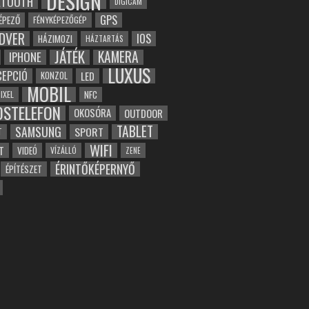
DESIGN
ETOOTH
DIGICAM
GPS
ÉPEZŐ
FÉNYKÉPEZŐGÉP
DVER
IOS
HÁZIMOZI
HÁZTARTÁS
JÁTÉK
KAMERA
IPHONE
LUXUS
EPCIÓ
LED
KONZOL
MOBIL
NFC
IXEL
OSTELEFON
OKOSÓRA
OUTDOOR
TABLET
SAMSUNG
SPORT
T
WIFI
T
VIDEÓ
VÍZÁLLÓ
ZENE
ÉRINTŐKÉPERNYŐ
ÉPÍTÉSZET