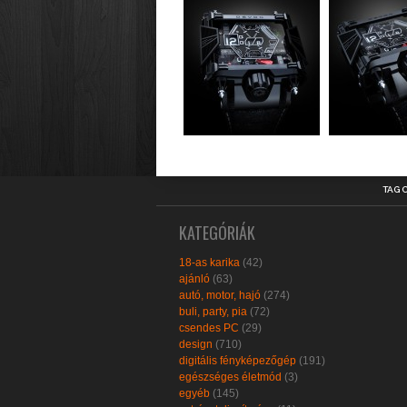
TAG 
KATEGÓRIÁK
18-as karika
(42)
ajánló
(63)
autó, motor, hajó
(274)
buli, party, pia
(72)
csendes PC
(29)
design
(710)
digitális fényképezőgép
(191)
egészséges életmód
(3)
egyéb
(145)