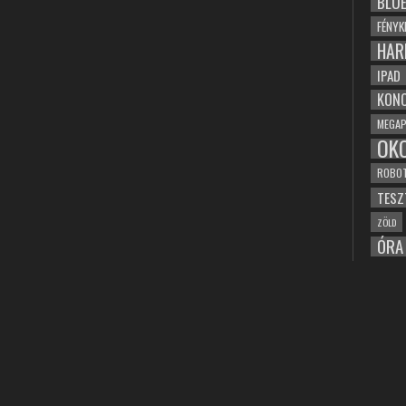
BLU
FÉNYK
HAR
IPAD
KONC
MEGAP
OK
ROBO
TESZ
ZÖLD
ÓRA