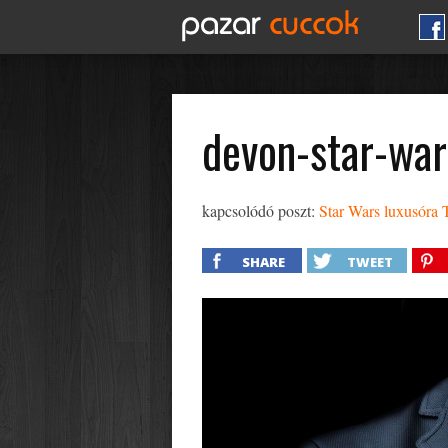
devon-star-war
kapcsolódó poszt:
Star Wars luxusóra 
SHARE
TWEET