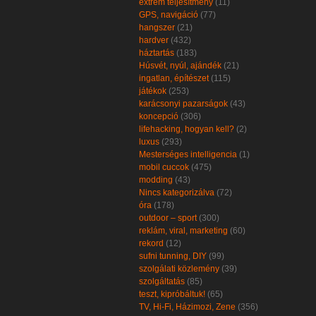
extrém teljesítmény
(11)
GPS, navigáció
(77)
hangszer
(21)
hardver
(432)
háztartás
(183)
Húsvét, nyúl, ajándék
(21)
ingatlan, építészet
(115)
játékok
(253)
karácsonyi pazarságok
(43)
koncepció
(306)
lifehacking, hogyan kell?
(2)
luxus
(293)
Mesterséges intelligencia
(1)
mobil cuccok
(475)
modding
(43)
Nincs kategorizálva
(72)
óra
(178)
outdoor – sport
(300)
reklám, viral, marketing
(60)
rekord
(12)
sufni tunning, DIY
(99)
szolgálati közlemény
(39)
szolgáltatás
(85)
teszt, kipróbáltuk!
(65)
TV, Hi-Fi, Házimozi, Zene
(356)