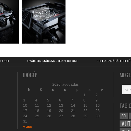
CLOUD
GYÁRTÓK, MÁRKÁK – BRANDCLOUD
FELHASZNÁLÁSI FELTÉ
IDŐGÉP
MEGT
2026. augusztus
h
K
s
c
p
s
v
1
2
3
4
5
6
7
8
9
TAG 
10
11
12
13
14
15
16
17
18
19
20
21
22
23
3D
24
25
26
27
28
29
30
31
AUT
« aug