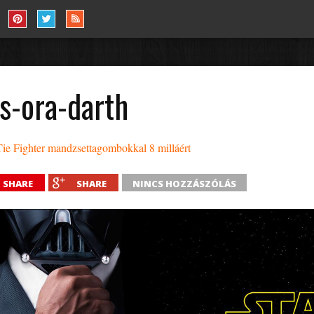
s-ora-darth
Tie Fighter mandzsettagombokkal 8 milláért
SHARE
SHARE
NINCS HOZZÁSZÓLÁS