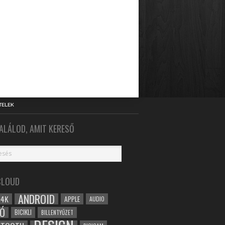
TELEK
ALÁLOD, AMIT KERESŐ
CLOUD
ANDROID
4K
APPLE
AUDIO
Ó
BICIKLI
BILLENTYŰZET