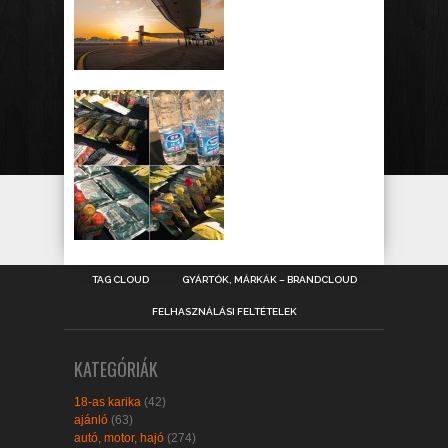
TAG CLOUD
GYÁRTÓK, MÁRKÁK – BRANDCLOUD
FELHASZNÁLÁSI FELTÉTELEK
KATEGÓRIÁK
18-as karika
(42)
ajánló
(63)
autó, motor, hajó
(274)