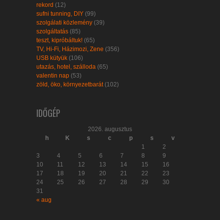
rekord
(12)
sufni tunning, DIY
(99)
szolgálati közlemény
(39)
szolgáltatás
(85)
teszt, kipróbáltuk!
(65)
TV, Hi-Fi, Házimozi, Zene
(356)
USB kütyük
(106)
utazás, hotel, szálloda
(65)
valentin nap
(53)
zöld, öko, környezetbarát
(102)
IDŐGÉP
2026. augusztus
h
K
s
c
p
s
v
1
2
3
4
5
6
7
8
9
10
11
12
13
14
15
16
17
18
19
20
21
22
23
24
25
26
27
28
29
30
31
« aug