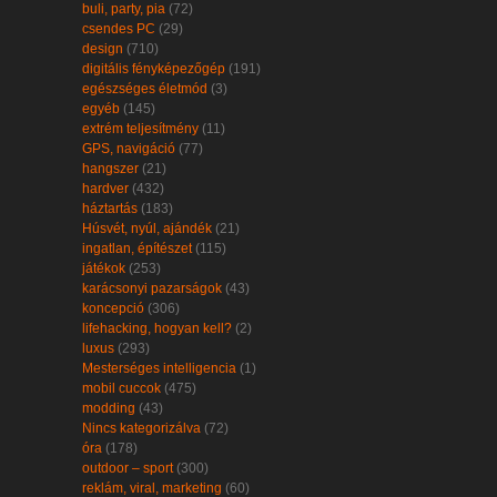
buli, party, pia
(72)
csendes PC
(29)
design
(710)
digitális fényképezőgép
(191)
egészséges életmód
(3)
egyéb
(145)
extrém teljesítmény
(11)
GPS, navigáció
(77)
hangszer
(21)
hardver
(432)
háztartás
(183)
Húsvét, nyúl, ajándék
(21)
ingatlan, építészet
(115)
játékok
(253)
karácsonyi pazarságok
(43)
koncepció
(306)
lifehacking, hogyan kell?
(2)
luxus
(293)
Mesterséges intelligencia
(1)
mobil cuccok
(475)
modding
(43)
Nincs kategorizálva
(72)
óra
(178)
outdoor – sport
(300)
reklám, viral, marketing
(60)