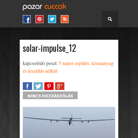
solar-impulse_12
kapcsolódó poszt:
5 napos repülés, üzemanyag
és leszállás nélkül
SHARE
TWEET
SHARE
SHARE
NINCS HOZZÁSZÓLÁS