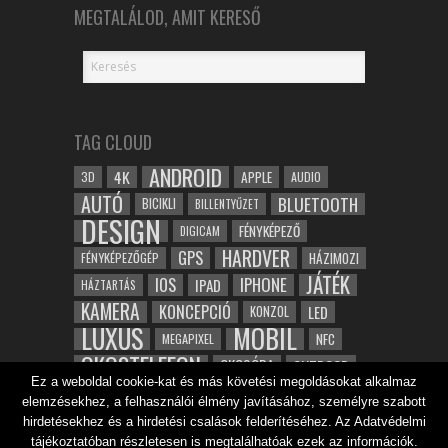
MEGTALÁLOD, AMIT KERESŐ
TAG CLOUD
ANDROID
4K
APPLE
3D
AUDIO
AUTÓ
BLUETOOTH
BICIKLI
BILLENTYŰZET
DESIGN
FÉNYKÉPEZŐ
DIGICAM
HARDVER
GPS
FÉNYKÉPEZŐGÉP
HÁZIMOZI
JÁTÉK
IOS
IPHONE
IPAD
HÁZTARTÁS
KAMERA
KONCEPCIÓ
LED
KONZOL
LUXUS
MOBIL
NFC
MEGAPIXEL
OKOSTELEFON
OKOSÓRA
OUTDOOR
Ez a weboldal cookie-kat és más követési megoldásokat alkalmaz
TABLET
SAMSUNG
SPORT
ROBOT
elemzésekhez, a felhasználói élmény javításához, személyre szabott
WIFI
TESZT
VIDEÓ
VÍZÁLLÓ
ZENE
ZÖLD
hirdetésekhez és a hirdetési csalások felderítéséhez. Az Adatvédelmi
ÓRA
ÉRINTŐKÉPERNYŐ
tájékoztatóban részletesen is megtalálhatóak ezek az információk.
ÉPÍTÉSZET