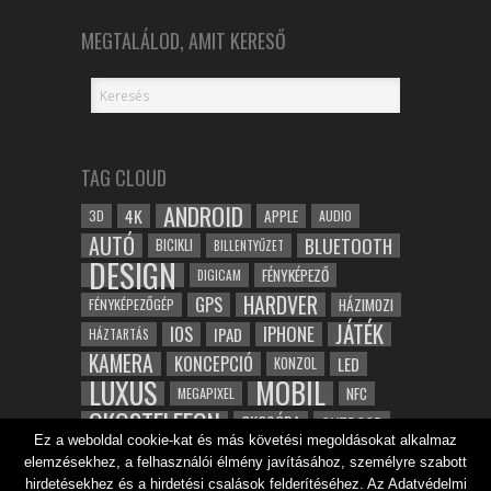
MEGTALÁLOD, AMIT KERESŐ
TAG CLOUD
ANDROID
4K
APPLE
3D
AUDIO
AUTÓ
BLUETOOTH
BICIKLI
BILLENTYŰZET
DESIGN
FÉNYKÉPEZŐ
DIGICAM
HARDVER
GPS
FÉNYKÉPEZŐGÉP
HÁZIMOZI
JÁTÉK
IOS
IPHONE
IPAD
HÁZTARTÁS
KAMERA
KONCEPCIÓ
LED
KONZOL
LUXUS
MOBIL
NFC
MEGAPIXEL
OKOSTELEFON
OKOSÓRA
OUTDOOR
Ez a weboldal cookie-kat és más követési megoldásokat alkalmaz
TABLET
SAMSUNG
SPORT
ROBOT
elemzésekhez, a felhasználói élmény javításához, személyre szabott
WIFI
TESZT
VIDEÓ
VÍZÁLLÓ
ZENE
ZÖLD
hirdetésekhez és a hirdetési csalások felderítéséhez. Az Adatvédelmi