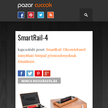
SmartRail-4
kapcsolódó poszt:
SmartRail: Okostelefonról
irányítható futópad gőzmozdonyoknak
félmillióért
SHARE
TWEET
SHARE
SHARE
NINCS HOZZÁSZÓLÁS