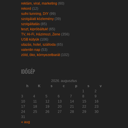
reklám, viral, marketing
(60)
rekord
(12)
sufni tunning, DIY
(99)
szolgálati közlemény
(39)
szolgáltatás
(85)
teszt, kipróbáltuk!
(65)
TV, Hi-Fi, Házimozi, Zene
(356)
USB kütyük
(106)
utazás, hotel, szálloda
(65)
valentin nap
(53)
zöld, öko, környezetbarát
(102)
IDŐGÉP
2026. augusztus
h
K
s
c
p
s
v
1
2
3
4
5
6
7
8
9
10
11
12
13
14
15
16
17
18
19
20
21
22
23
24
25
26
27
28
29
30
31
« aug