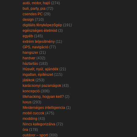
autó, motor, hajó
(274)
buli, party, pia
(72)
csendes PC
(29)
design
(710)
digitális fényképezőgép
(191)
egészséges életmód
(3)
egyéb
(145)
extrém teljesítmény
(11)
GPS, navigáció
(77)
hangszer
(21)
hardver
(432)
háztartás
(183)
Húsvét, nyúl, ajándék
(21)
ingatlan, építészet
(115)
játékok
(253)
karácsonyi pazarságok
(43)
koncepció
(306)
lifehacking, hogyan kell?
(2)
luxus
(293)
Mesterséges intelligencia
(1)
mobil cuccok
(475)
modding
(43)
Nincs kategorizálva
(72)
óra
(178)
outdoor – sport
(300)