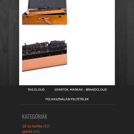
TAG CLOUD
GYÁRTÓK, MÁRKÁK – BRANDCLOUD
FELHASZNÁLÁSI FELTÉTELEK
KATEGÓRIÁK
18-as karika
(42)
ajánló
(63)