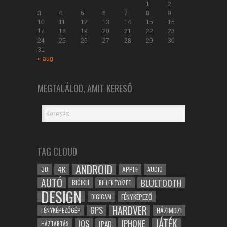
1
2
3
4
5
6
7
8
9
10
11
12
13
14
15
16
17
18
19
20
21
22
23
24
25
26
27
28
29
30
31
« aug
MEGTALÁLOD, AMIT KERESŐ
TAG CLOUD
ANDROID
4K
APPLE
3D
AUDIO
AUTÓ
BLUETOOTH
BICIKLI
BILLENTYŰZET
DESIGN
FÉNYKÉPEZŐ
DIGICAM
HARDVER
GPS
FÉNYKÉPEZŐGÉP
HÁZIMOZI
JÁTÉK
IOS
IPHONE
IPAD
HÁZTARTÁS