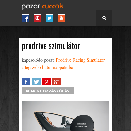
prodrive szimulátor
kapcsolódó poszt:
Prodrive Racing Simulator –
a legszebb bútor nappalidba
SHARE
TWEET
SHARE
SHARE
NINCS HOZZÁSZÓLÁS