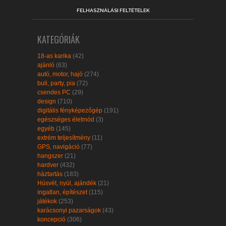
FELHASZNÁLÁSI FELTÉTELEK
KATEGÓRIÁK
18-as karika
(42)
ajánló
(63)
autó, motor, hajó
(274)
buli, party, pia
(72)
csendes PC
(29)
design
(710)
digitális fényképezőgép
(191)
egészséges életmód
(3)
egyéb
(145)
extrém teljesítmény
(11)
GPS, navigáció
(77)
hangszer
(21)
hardver
(432)
háztartás
(183)
Húsvét, nyúl, ajándék
(21)
ingatlan, építészet
(115)
játékok
(253)
karácsonyi pazarságok
(43)
koncepció
(306)