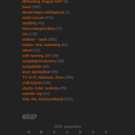
lifehacking, hogyan kell?
(2)
luxus
(293)
Mesterséges intelligencia
(1)
mobil cuccok
(475)
modding
(43)
Nincs kategorizálva
(72)
óra
(178)
outdoor – sport
(300)
reklám, viral, marketing
(60)
rekord
(12)
sufni tunning, DIY
(99)
szolgálati közlemény
(39)
szolgáltatás
(85)
teszt, kipróbáltuk!
(65)
TV, Hi-Fi, Házimozi, Zene
(356)
USB kütyük
(106)
utazás, hotel, szálloda
(65)
valentin nap
(53)
zöld, öko, környezetbarát
(102)
IDŐGÉP
2026. augusztus
h
K
s
c
p
s
v