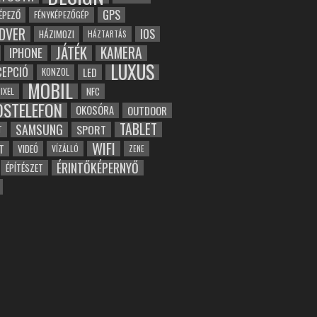
GPS
ÉPEZŐ
FÉNYKÉPEZŐGÉP
DVER
IOS
HÁZIMOZI
HÁZTARTÁS
JÁTÉK
KAMERA
IPHONE
LUXUS
EPCIÓ
LED
KONZOL
MOBIL
NFC
IXEL
OSTELEFON
OKOSÓRA
OUTDOOR
TABLET
SAMSUNG
SPORT
T
WIFI
T
VIDEÓ
VÍZÁLLÓ
ZENE
ÉRINTŐKÉPERNYŐ
ÉPÍTÉSZET