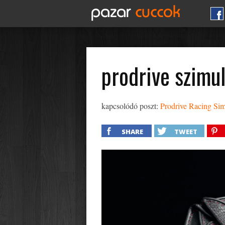
prodrive szimu
kapcsolódó poszt:
Prodrive Racing Sim
SHARE
TWEET