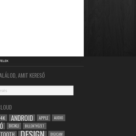
TELEK
ALÁLOD, AMIT KERESŐ
CLOUD
ANDROID
4K
APPLE
AUDIO
Ó
BICIKLI
BILLENTYŰZET
DESIGN
ETOOTH
DIGICAM