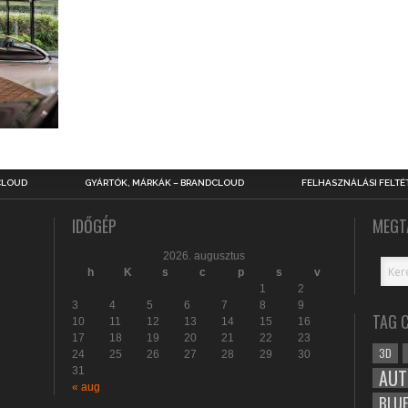
CLOUD
GYÁRTÓK, MÁRKÁK – BRANDCLOUD
FELHASZNÁLÁSI FELTÉ
IDŐGÉP
MEGT
2026. augusztus
h
K
s
c
p
s
v
1
2
3
4
5
6
7
8
9
TAG 
10
11
12
13
14
15
16
17
18
19
20
21
22
23
3D
24
25
26
27
28
29
30
31
AUT
« aug
BLU