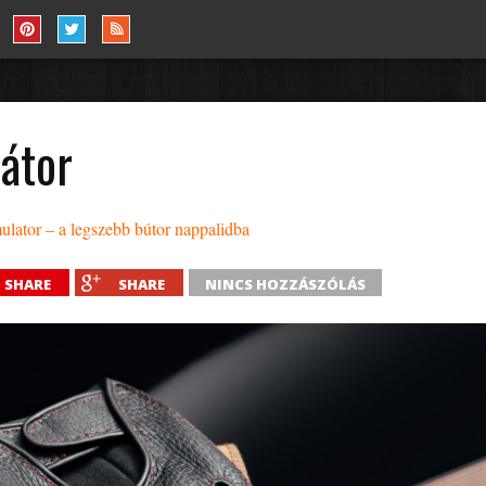
látor
ulator – a legszebb bútor nappalidba
SHARE
SHARE
NINCS HOZZÁSZÓLÁS