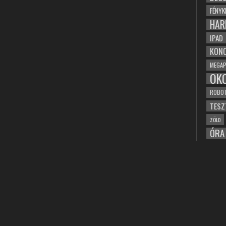
FÉNYK
HAR
IPAD
KONC
MEGAP
OK
ROBO
TESZ
ZÖLD
ÓRA