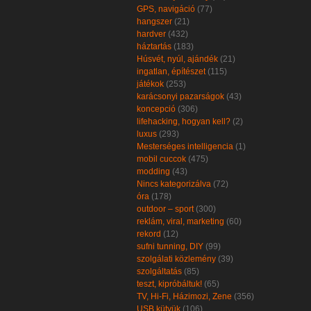
GPS, navigáció
(77)
hangszer
(21)
hardver
(432)
háztartás
(183)
Húsvét, nyúl, ajándék
(21)
ingatlan, építészet
(115)
játékok
(253)
karácsonyi pazarságok
(43)
koncepció
(306)
lifehacking, hogyan kell?
(2)
luxus
(293)
Mesterséges intelligencia
(1)
mobil cuccok
(475)
modding
(43)
Nincs kategorizálva
(72)
óra
(178)
outdoor – sport
(300)
reklám, viral, marketing
(60)
rekord
(12)
sufni tunning, DIY
(99)
szolgálati közlemény
(39)
szolgáltatás
(85)
teszt, kipróbáltuk!
(65)
TV, Hi-Fi, Házimozi, Zene
(356)
USB kütyük
(106)