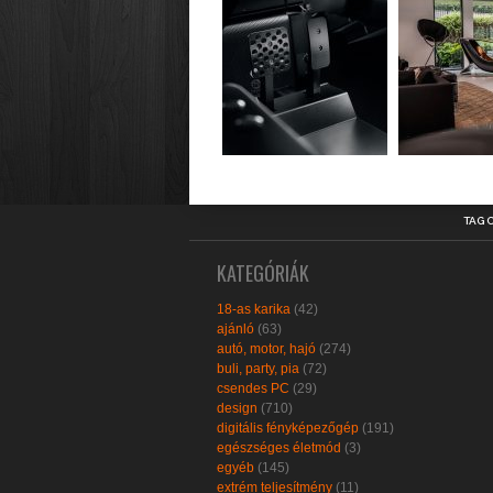
TAG 
KATEGÓRIÁK
18-as karika
(42)
ajánló
(63)
autó, motor, hajó
(274)
buli, party, pia
(72)
csendes PC
(29)
design
(710)
digitális fényképezőgép
(191)
egészséges életmód
(3)
egyéb
(145)
extrém teljesítmény
(11)