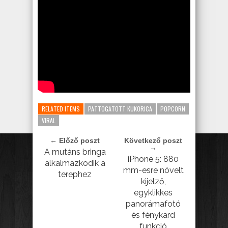
RELATED ITEMS
PATTOGATOTT KUKORICA
POPCORN
VIRAL
← Előző poszt
Következő poszt
→
A mutáns bringa
iPhone 5: 880
alkalmazkodik a
mm-esre növelt
terephez
kijelző,
egyklikkes
panorámafotó
és fénykard
funkció