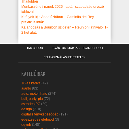
Thaiföldön
Munkaszüneti napok 2026 naptár, szabadságtervező
táblázat
Királyok útja Andalúziában – Caminito del Rey
praktikus infók
Kalandozás a Bourbon szigeten – Réunion látnivalói 1-
2 hét alatt
TAG CLOUD
GYÁRTÓK, MÁRKÁK – BRANDCLOUD
FELHASZNÁLÁSI FELTÉTELEK
KATEGÓRIÁK
18-as karika
(42)
ajánló
(63)
autó, motor, hajó
(274)
buli, party, pia
(72)
csendes PC
(29)
design
(710)
digitális fényképezőgép
(191)
egészséges életmód
(3)
egyéb
(145)