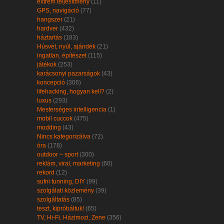
extrém teljesítmény
(11)
GPS, navigáció
(77)
hangszer
(21)
hardver
(432)
háztartás
(183)
Húsvét, nyúl, ajándék
(21)
ingatlan, építészet
(115)
játékok
(253)
karácsonyi pazarságok
(43)
koncepció
(306)
lifehacking, hogyan kell?
(2)
luxus
(293)
Mesterséges intelligencia
(1)
mobil cuccok
(475)
modding
(43)
Nincs kategorizálva
(72)
óra
(178)
outdoor – sport
(300)
reklám, viral, marketing
(60)
rekord
(12)
sufni tunning, DIY
(99)
szolgálati közlemény
(39)
szolgáltatás
(85)
teszt, kipróbáltuk!
(65)
TV, Hi-Fi, Házimozi, Zene
(356)