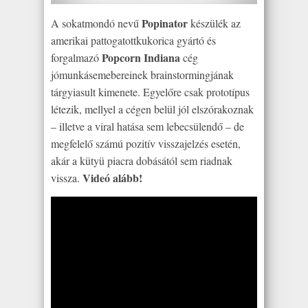
Popinator
A sokatmondó nevű
készülék az
amerikai pattogatottkukorica gyártó és
Popcorn Indiana
forgalmazó
cég
jómunkásemebereinek brainstormingjának
tárgyiasult kimenete. Egyelőre csak prototípus
létezik, mellyel a cégen belül jól elszórakoznak
– illetve a viral hatása sem lebecsülendő – de
megfelelő számú pozitív visszajelzés esetén,
akár a kütyü piacra dobásától sem riadnak
Videó alább!
vissza.