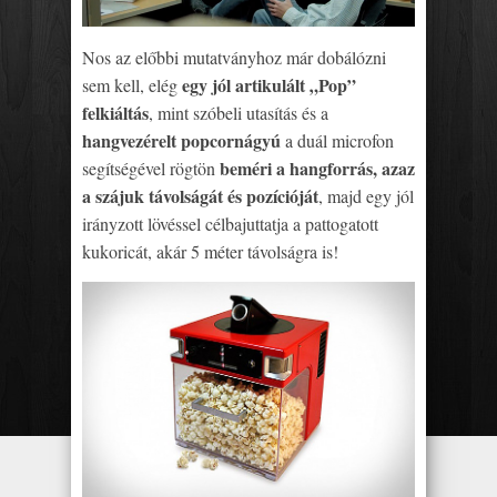
Nos az előbbi mutatványhoz már dobálózni
egy jól artikulált „Pop”
sem kell, elég
felkiáltás
, mint szóbeli utasítás és a
hangvezérelt popcornágyú
a duál microfon
beméri a hangforrás, azaz
segítségével rögtön
a szájuk távolságát és pozícióját
, majd egy jól
irányzott lövéssel célbajuttatja a pattogatott
kukoricát, akár 5 méter távolságra is!