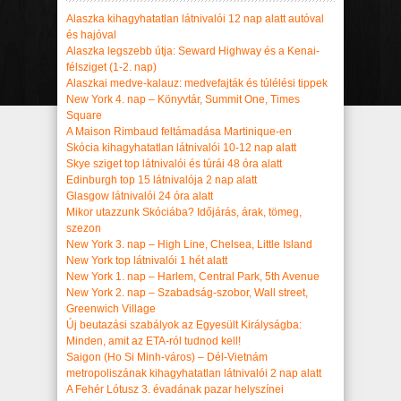
Alaszka kihagyhatatlan látnivalói 12 nap alatt autóval
és hajóval
Alaszka legszebb útja: Seward Highway és a Kenai-
félsziget (1-2. nap)
Alaszkai medve-kalauz: medvefajták és túlélési tippek
New York 4. nap – Könyvtár, Summit One, Times
Square
A Maison Rimbaud feltámadása Martinique-en
Skócia kihagyhatatlan látnivalói 10-12 nap alatt
Skye sziget top látnivalói és túrái 48 óra alatt
Edinburgh top 15 látnivalója 2 nap alatt
Glasgow látnivalói 24 óra alatt
Mikor utazzunk Skóciába? Időjárás, árak, tömeg,
szezon
New York 3. nap – High Line, Chelsea, Little Island
New York top látnivalói 1 hét alatt
New York 1. nap – Harlem, Central Park, 5th Avenue
New York 2. nap – Szabadság-szobor, Wall street,
Greenwich Village
Új beutazási szabályok az Egyesült Királyságba:
Minden, amit az ETA-ról tudnod kell!
Saigon (Ho Si Minh-város) – Dél-Vietnám
metropoliszának kihagyhatatlan látnivalói 2 nap alatt
A Fehér Lótusz 3. évadának pazar helyszínei