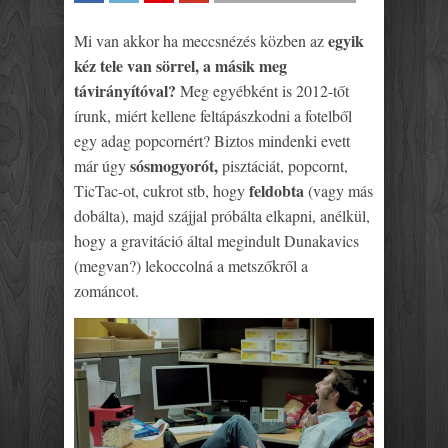
SHARE
TWEET
SHARE
SHARE
egyik
Mi van akkor ha meccsnézés közben az
kéz tele van sörrel, a másik meg
távirányítóval?
Meg egyébként is 2012-tőt
írunk, miért kellene feltápászkodni a fotelből
egy adag popcornért? Biztos mindenki evett
sósmogyorót,
már úgy
pisztáciát, popcornt,
feldobta
TicTac-ot, cukrot stb, hogy
(vagy más
dobálta), majd szájjal próbálta elkapni, anélkül,
hogy a gravitáció által megindult Dunakavics
(megvan?) lekoccolná a metszőkről a
zománcot.