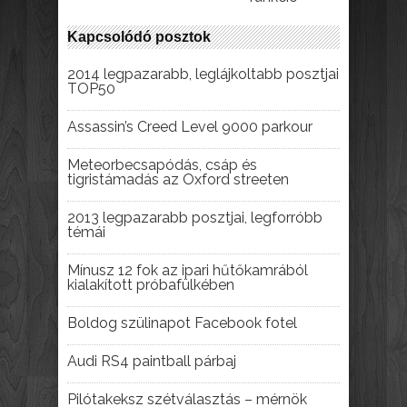
Kapcsolódó posztok
2014 legpazarabb, leglájkoltabb posztjai
TOP50
Assassin’s Creed Level 9000 parkour
Meteorbecsapódás, csáp és
tigristámadás az Oxford streeten
2013 legpazarabb posztjai, legforróbb
témái
Mínusz 12 fok az ipari hűtőkamrából
kialakított próbafülkében
Boldog szülinapot Facebook fotel
Audi RS4 paintball párbaj
Pilótakeksz szétválasztás – mérnök