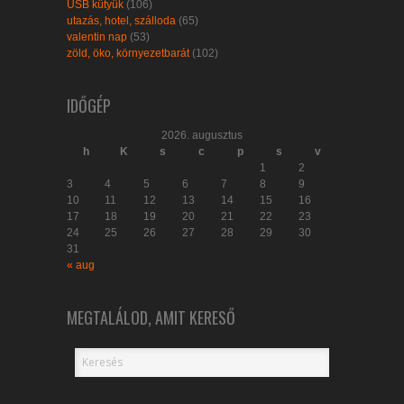
USB kütyük
(106)
utazás, hotel, szálloda
(65)
valentin nap
(53)
zöld, öko, környezetbarát
(102)
IDŐGÉP
2026. augusztus
h
K
s
c
p
s
v
1
2
3
4
5
6
7
8
9
10
11
12
13
14
15
16
17
18
19
20
21
22
23
24
25
26
27
28
29
30
31
« aug
MEGTALÁLOD, AMIT KERESŐ