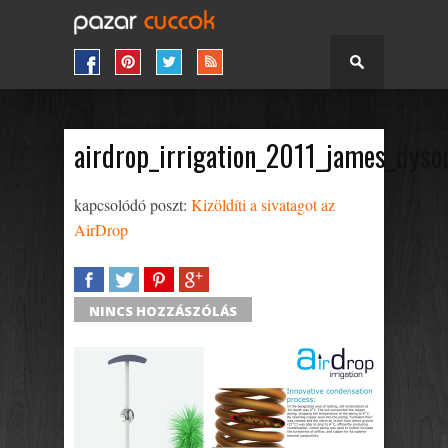
airdrop_irrigation_2011_james_dys
kapcsolódó poszt:
Kizöldíti a sivatagot az
AirDrop
SHARE
TWEET
SHARE
SHARE
NINCS HOZZÁSZÓLÁS