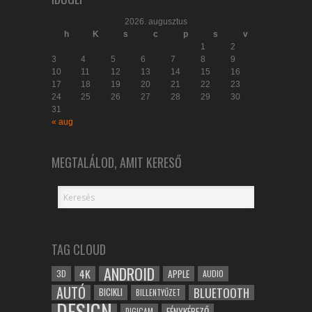
2026. augusztus
h
K
s
c
p
s
v
1
2
3
4
5
6
7
8
9
10
11
12
13
14
15
16
17
18
19
20
21
22
23
24
25
26
27
28
29
30
31
« aug
MEGTALÁLOD, AMIT KERESŐ
TAG CLOUD
ANDROID
4K
APPLE
3D
AUDIO
AUTÓ
BLUETOOTH
BICIKLI
BILLENTYŰZET
DESIGN
FÉNYKÉPEZŐ
DIGICAM