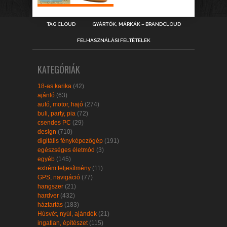
TAG CLOUD
GYÁRTÓK, MÁRKÁK – BRANDCLOUD
FELHASZNÁLÁSI FELTÉTELEK
KATEGÓRIÁK
18-as karika
(42)
ajánló
(63)
autó, motor, hajó
(274)
buli, party, pia
(72)
csendes PC
(29)
design
(710)
digitális fényképezőgép
(191)
egészséges életmód
(3)
egyéb
(145)
extrém teljesítmény
(11)
GPS, navigáció
(77)
hangszer
(21)
hardver
(432)
háztartás
(183)
Húsvét, nyúl, ajándék
(21)
ingatlan, építészet
(115)