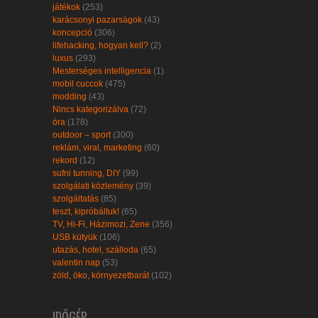
játékok
(253)
karácsonyi pazarságok
(43)
koncepció
(306)
lifehacking, hogyan kell?
(2)
luxus
(293)
Mesterséges intelligencia
(1)
mobil cuccok
(475)
modding
(43)
Nincs kategorizálva
(72)
óra
(178)
outdoor – sport
(300)
reklám, viral, marketing
(60)
rekord
(12)
sufni tunning, DIY
(99)
szolgálati közlemény
(39)
szolgáltatás
(85)
teszt, kipróbáltuk!
(65)
TV, Hi-Fi, Házimozi, Zene
(356)
USB kütyük
(106)
utazás, hotel, szálloda
(65)
valentin nap
(53)
zöld, öko, környezetbarát
(102)
IDŐGÉP