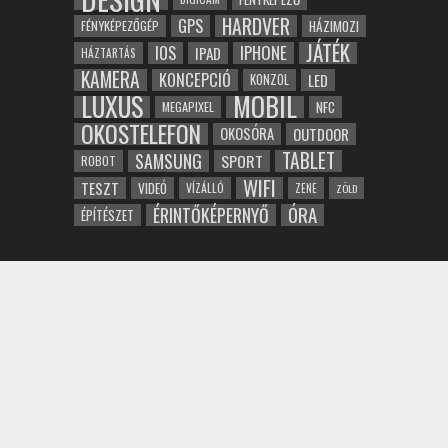
HARDVER
GPS
FÉNYKÉPEZŐGÉP
HÁZIMOZI
JÁTÉK
IOS
IPHONE
IPAD
HÁZTARTÁS
KAMERA
KONCEPCIÓ
LED
KONZOL
LUXUS
MOBIL
NFC
MEGAPIXEL
OKOSTELEFON
OKOSÓRA
OUTDOOR
TABLET
SAMSUNG
SPORT
ROBOT
WIFI
TESZT
VIDEÓ
VÍZÁLLÓ
ZENE
ZÖLD
ÓRA
ÉRINTŐKÉPERNYŐ
ÉPÍTÉSZET