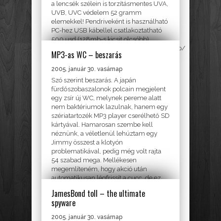
a lencsék szélein is torzításmentes UVA,
UVB, UVC védelem 52 gramm
elemekkel! Pendriveként is használható
PC-hez USB kábellel csatlakoztatható
500 usd (128mb-s kicsit olcsóbb)
http://oakley.com/catalog/eyewear/thump/
MP3-as WC – beszarás
HÁZTARTÁS
2005. január 30. vasárnap
Szó szerint beszarás. A japán
fürdőszobaszalonok polcain megjelent
egy zsír új WC, melynek pereme alatt
nem baktériumok lazulnak, hanem egy
szériatartozék MP3 player cserélhető SD
kártyával. Hamarosan szembe kell
néznünk, a véletlenül lehúztam egy
Jimmy összest a klotyón
problematikával, pedig még volt rajta
54 szabad mega. Mellékesen
megemlíteném, hogy akció után
automatikusan légfrissít a cucc, de ez
ugye már...
JamesBond toll – the ultimate
spyware
EGYÉB
2005. január 30. vasárnap