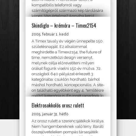
kompatibilis telefonról vagy
számítógépről származó kép tárolására
képes. Van értelme? Annyiba kerül,
mint egy olcsóbb TFT monitor és...
Skindiglo – krémóra – Timex2154
DESIGN
2005. február 1. kedd
A Timex tavaly év végén ünnepelte 150.
születésnapját. Ez alkalommal
meghirdette a Timex2154, the future of
time, nemzetközi design versenyt,
melynek célja előrevetíteni milyen
órákat fogunk viselni 150 év múlva. 72
országból 640 pályázat érkezett 3
kategóriába: csuklón hordható, bárhol
máshol hordható, koncepcionális. A site-
on található egyébként egy 4. "említésre
méltó" kategória is. Én innét ragadnék ki
egy nem...
Elektrosokkolós orosz rulett
JÁTÉKOK
2005. január 31. hétfő
Az orosz rulett a szerencsjátékok királya.
Nem hangembereknek való tény. Baráti
összejöveteleken pompás társasjáték