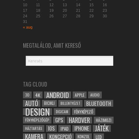
10
11
12
13
14
15
16
17
18
19
20
21
22
23
24
25
26
27
28
29
30
31
« aug
MEGTALÁLOD, AMIT KERESŐ
TAG CLOUD
ANDROID
4K
APPLE
3D
AUDIO
AUTÓ
BLUETOOTH
BICIKLI
BILLENTYŰZET
DESIGN
FÉNYKÉPEZŐ
DIGICAM
HARDVER
GPS
FÉNYKÉPEZŐGÉP
HÁZIMOZI
JÁTÉK
IOS
IPHONE
IPAD
HÁZTARTÁS
KAMERA
KONCEPCIÓ
LED
KONZOL