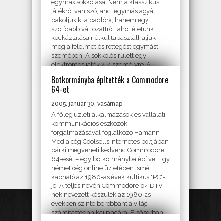
egymás sokkolása. Nem a klasszikus
játékról van szó, ahol egymás agyát
pakoljuk ki a padlóra, hanem egy
szolídabb változattról, ahol életünk
kockáztatása nélkül tapasztalhatjuk
meg a félelmet és rettegést egymást
szemében. A sokkolós rulett egy
elektromos játék 2-4 személyre. A
játékosok 1-1 ujjukat behelyezik a...
Botkormányba építették a Commodore
64-et
HARDVER
2005. január 30. vasárnap
A főleg üzleti alkalmazások és vállalati
kommunikációs eszközök
forgalmazásával foglalkozó Hamann-
Media cég Coolsells internetes boltjában
bárki megveheti kedvenc Commodore
64-esét – egy botkormányba építve. Egy
német cég online üzletében ismét
kapható az 1980-as évek kultikus "PC"-
je. A teljes nevén Commodore 64 DTV-
nek nevezett készülék az 1980-as
években szinte berobbant a világ
számítástechnikai piacára. Elsősorban