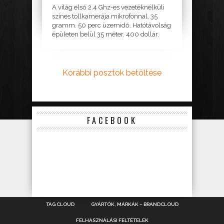
A világ első 2.4 Ghz-es vezetéknélküli
színes tollkamerája mikrofonnal. 35
gramm. 50 perc üzemidő. Hatótávolság
épületen belül 35 méter. 400 dollár.
Korábbi posztok betöltése
FACEBOOK
TAG CLOUD
GYÁRTÓK, MÁRKÁK – BRANDCLOUD
FELHASZNÁLÁSI FELTÉTELEK