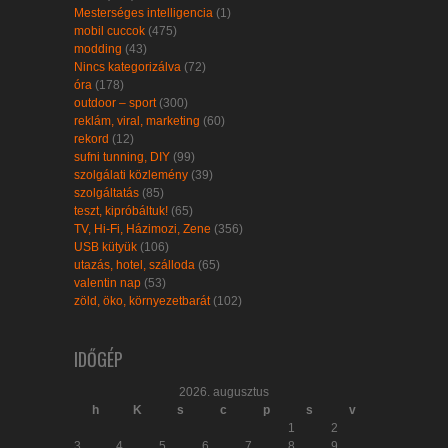
Mesterséges intelligencia
(1)
mobil cuccok
(475)
modding
(43)
Nincs kategorizálva
(72)
óra
(178)
outdoor – sport
(300)
reklám, viral, marketing
(60)
rekord
(12)
sufni tunning, DIY
(99)
szolgálati közlemény
(39)
szolgáltatás
(85)
teszt, kipróbáltuk!
(65)
TV, Hi-Fi, Házimozi, Zene
(356)
USB kütyük
(106)
utazás, hotel, szálloda
(65)
valentin nap
(53)
zöld, öko, környezetbarát
(102)
IDŐGÉP
2026. augusztus
h
K
s
c
p
s
v
1
2
3
4
5
6
7
8
9