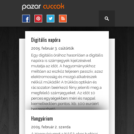
Digitális napóra
ÓRA
2005. február 3. csütörtök
Egy digitális órához hasonlóan a digitális
napóra is számjegyek kijelzésével
mutatja az időt. A hagyományokhoz
méltóan az eszköz teljesen passzív, azaz
elektromosság és mozgó alkatrészek
nélkül működik! A trükkös optikán és
rácsozaton beérkező fény jeleníti meg a
megfelelő számjegyeket. Az időt 10
perces egységekben méri és nappal
kiemelkedően pontos. kb. 100 euróért
beszerezhető
http://www.digitalsundial.com/
Hangyárium
EGYÉB
2005. február 2. szerda
A Hangyáriumot a NASA okos tudósai