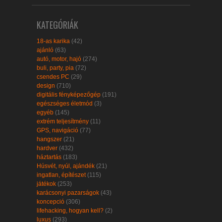
KATEGÓRIÁK
18-as karika
(42)
ajánló
(63)
autó, motor, hajó
(274)
buli, party, pia
(72)
csendes PC
(29)
design
(710)
digitális fényképezőgép
(191)
egészséges életmód
(3)
egyéb
(145)
extrém teljesítmény
(11)
GPS, navigáció
(77)
hangszer
(21)
hardver
(432)
háztartás
(183)
Húsvét, nyúl, ajándék
(21)
ingatlan, építészet
(115)
játékok
(253)
karácsonyi pazarságok
(43)
koncepció
(306)
lifehacking, hogyan kell?
(2)
luxus
(293)