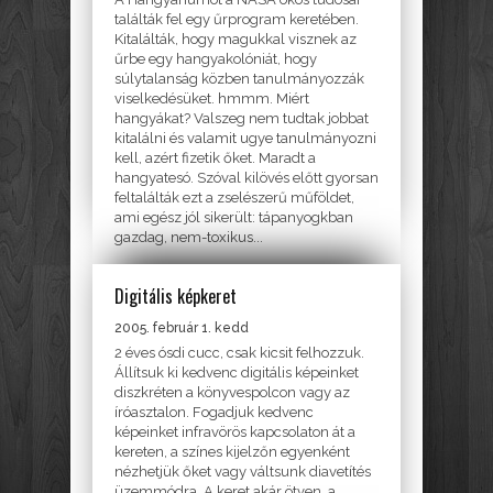
találták fel egy űrprogram keretében.
Kitalálták, hogy magukkal visznek az
űrbe egy hangyakolóniát, hogy
súlytalanság közben tanulmányozzák
viselkedésüket. hmmm. Miért
hangyákat? Valszeg nem tudtak jobbat
kitalálni és valamit ugye tanulmányozni
kell, azért fizetik őket. Maradt a
hangyatesó. Szóval kilövés előtt gyorsan
feltalálták ezt a zselészerű műföldet,
ami egész jól sikerült: tápanyogkban
gazdag, nem-toxikus...
Digitális képkeret
EGYÉB
2005. február 1. kedd
2 éves ósdi cucc, csak kicsit felhozzuk.
Állítsuk ki kedvenc digitális képeinket
diszkréten a könyvespolcon vagy az
íróasztalon. Fogadjuk kedvenc
képeinket infravörös kapcsolaton át a
kereten, a színes kijelzőn egyenként
nézhetjük őket vagy váltsunk diavetítés
üzemmódra. A keret akár ötven, a