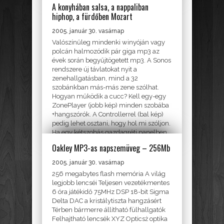
kiváló tulajdonságaival tűnt ki az...
A konyhában salsa, a nappaliban
hiphop, a fürdőben Mozart
TV, HI-FI, HÁZIMOZI, ZENE
2005. január 30. vasárnap
Valószínűleg mindenki winyóján vagy
polcán halmozódik pár giga mp3 az
évek során begyűjtögetett mp3. A Sonos
rendszere új távlatokat nyit a
zenehallgatásban, mind a 32
szobánkban más-más zene szólhat.
Hogyan működik a cucc? Kell egy-egy
ZonePlayer (jobb kép) minden szobába
+hangszórók. A Controllerrel (bal kép)
pedig lehet osztani, hogy hol mi szóljon.
Ha egy kétszobás gazdagréti panelben
gondolkozunk, akkor...
Oakley MP3-as napszemüveg – 256Mb
NINCS KATEGORIZÁLVA
2005. január 30. vasárnap
256 megabytes flash memória A világ
legjobb lencséi Teljesen vezetékmentes
6 óra játékidő 75MHz DSP 18-bit Sigma
Delta DAC a kristálytiszta hangzásért
Térben bármerre állítható fülhallgatók
Felhajtható lencsék XYZ Opticsż optika