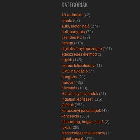
KATEGÓRIÁK
18-as karika
(42)
ajánló
(63)
autó, motor, hajó
(274)
buli, party, pia
(72)
csendes PC
(29)
design
(710)
digitális fényképezőgép
(191)
egészséges életmód
(3)
egyéb
(145)
extrém teljesítmény
(11)
GPS, navigáció
(77)
hangszer
(21)
hardver
(432)
háztartás
(183)
Húsvét, nyúl, ajándék
(21)
ingatlan, építészet
(115)
játékok
(253)
karácsonyi pazarságok
(43)
koncepció
(306)
lifehacking, hogyan kell?
(2)
luxus
(293)
Mesterséges intelligencia
(1)
mobil cuccok
(475)