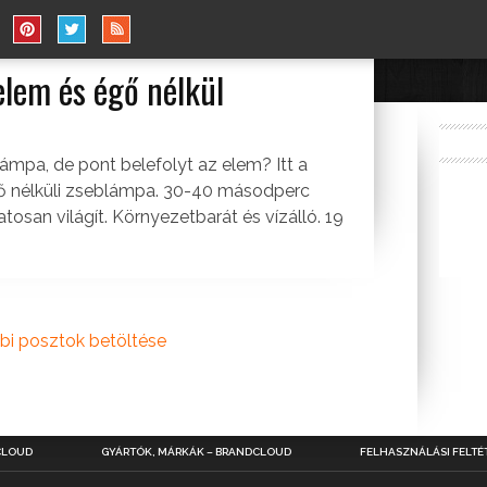
lem és égő nélkül
HÁZTARTÁS
ámpa, de pont belefolyt az elem? Itt a
 nélküli zseblámpa. 30-40 másodperc
tosan világít. Környezetbarát és vízálló. 19
bi posztok betöltése
CLOUD
GYÁRTÓK, MÁRKÁK – BRANDCLOUD
FELHASZNÁLÁSI FELTÉ