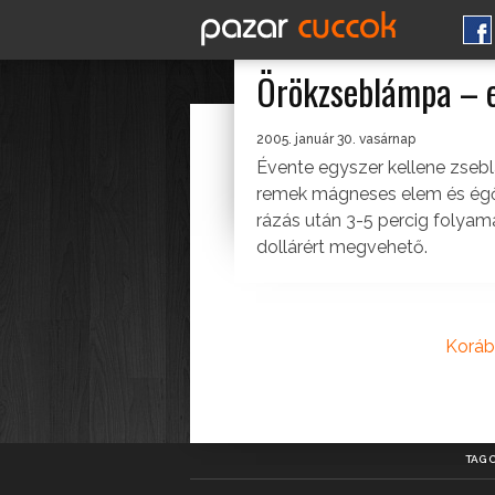
Örökzseblámpa – e
2005. január 30. vasárnap
Évente egyszer kellene zsebl
remek mágneses elem és égő
rázás után 3-5 percig folyama
dollárért megvehető.
Koráb
TAG 