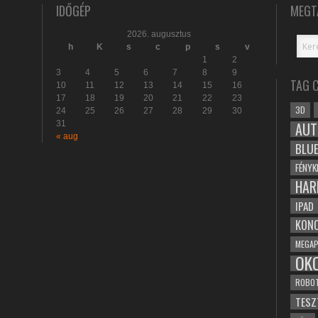
IDŐGÉP
MEGT
2026. augusztus
h
K
s
c
p
s
v
1
2
3
4
5
6
7
8
9
TAG 
10
11
12
13
14
15
16
17
18
19
20
21
22
23
3D
24
25
26
27
28
29
30
31
AUT
« aug
BLU
FÉNYK
HAR
IPAD
KONC
MEGAP
OK
ROBO
TESZ