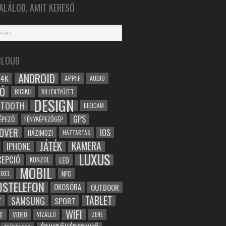
ALÁLOD, AMIT KERESŐ
CLOUD
ANDROID
4K
APPLE
AUDIO
Ó
BICIKLI
BILLENTYŰZET
DESIGN
ETOOTH
DIGICAM
GPS
ÉPEZŐ
FÉNYKÉPEZŐGÉP
DVER
IOS
HÁZIMOZI
HÁZTARTÁS
JÁTÉK
KAMERA
IPHONE
LUXUS
EPCIÓ
LED
KONZOL
MOBIL
NFC
IXEL
OSTELEFON
OKOSÓRA
OUTDOOR
TABLET
SAMSUNG
SPORT
T
WIFI
T
VIDEÓ
VÍZÁLLÓ
ZENE