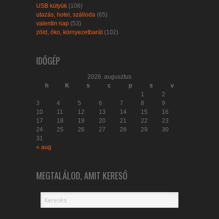
USB kütyük
(106)
utazás, hotel, szálloda
(65)
valentin nap
(53)
zöld, öko, környezetbarát
(102)
IDŐGÉP
2026. augusztus
h
K
s
c
p
s
v
1
2
3
4
5
6
7
8
9
10
11
12
13
14
15
16
17
18
19
20
21
22
23
24
25
26
27
28
29
30
31
« aug
MEGTALÁLOD, AMIT KERESŐ