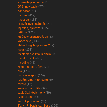
extrém teljesítmény
(11)
GPS, navigáció
(77)
hangszer
(21)
hardver
(432)
háztartás
(183)
Húsvét, nyúl, ajándék
(21)
ingatlan, építészet
(115)
játékok
(253)
karácsonyi pazarságok
(43)
koncepció
(306)
lifehacking, hogyan kell?
(2)
luxus
(293)
Mesterséges intelligencia
(1)
mobil cuccok
(475)
modding
(43)
Nincs kategorizálva
(72)
óra
(178)
outdoor – sport
(300)
reklám, viral, marketing
(60)
rekord
(12)
sufni tunning, DIY
(99)
szolgálati közlemény
(39)
szolgáltatás
(85)
teszt, kipróbáltuk!
(65)
TV, Hi-Fi, Házimozi, Zene
(356)