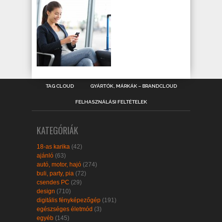
TAG CLOUD
GYÁRTÓK, MÁRKÁK – BRANDCLOUD
FELHASZNÁLÁSI FELTÉTELEK
KATEGÓRIÁK
18-as karika
(42)
ajánló
(63)
autó, motor, hajó
(274)
buli, party, pia
(72)
csendes PC
(29)
design
(710)
digitális fényképezőgép
(191)
egészséges életmód
(3)
egyéb
(145)