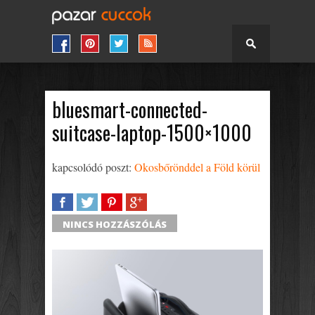
bluesmart-connected-
suitcase-laptop-1500×1000
kapcsolódó poszt:
Okosbőrönddel a Föld körül
SHARE
TWEET
SHARE
SHARE
NINCS HOZZÁSZÓLÁS