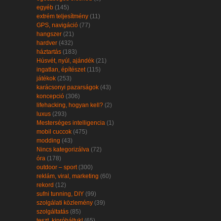
egyéb
(145)
extrém teljesítmény
(11)
GPS, navigáció
(77)
hangszer
(21)
hardver
(432)
háztartás
(183)
Húsvét, nyúl, ajándék
(21)
ingatlan, építészet
(115)
játékok
(253)
karácsonyi pazarságok
(43)
koncepció
(306)
lifehacking, hogyan kell?
(2)
luxus
(293)
Mesterséges intelligencia
(1)
mobil cuccok
(475)
modding
(43)
Nincs kategorizálva
(72)
óra
(178)
outdoor – sport
(300)
reklám, viral, marketing
(60)
rekord
(12)
sufni tunning, DIY
(99)
szolgálati közlemény
(39)
szolgáltatás
(85)
teszt, kipróbáltuk!
(65)