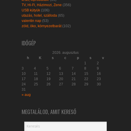
TV, Hi-Fi, Házimozi, Zene
(356)
USB kütyük
(106)
utazás, hotel, szálloda
(65)
valentin nap
(53)
zöld, öko, környezetbarát
(102)
IDŐGÉP
2026. augusztus
h
K
s
c
p
s
v
1
2
3
4
5
6
7
8
9
10
11
12
13
14
15
16
17
18
19
20
21
22
23
24
25
26
27
28
29
30
31
« aug
MEGTALÁLOD, AMIT KERESŐ