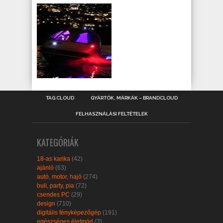
TAG CLOUD
GYÁRTÓK, MÁRKÁK – BRANDCLOUD
FELHASZNÁLÁSI FELTÉTELEK
KATEGÓRIÁK
18-as karika
(42)
ajánló
(63)
autó, motor, hajó
(274)
buli, party, pia
(72)
csendes PC
(29)
design
(710)
digitális fényképezőgép
(191)
egészséges életmód
(3)