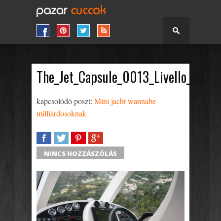
The_Jet_Capsule_0013_Livello_10
kapcsolódó poszt:
Mini jacht wannabe
milliárdosoknak
SHARE
TWEET
SHARE
SHARE
NINCS HOZZÁSZÓLÁS