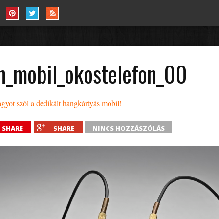
n_mobil_okostelefon_00
gyot szól a dedikált hangkártyás mobil!
SHARE
SHARE
NINCS HOZZÁSZÓLÁS