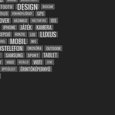
DESIGN
ETOOTH
DIGICAM
GPS
ÉPEZŐ
FÉNYKÉPEZŐGÉP
DVER
IOS
HÁZIMOZI
HÁZTARTÁS
JÁTÉK
KAMERA
IPHONE
LUXUS
EPCIÓ
LED
KONZOL
MOBIL
NFC
IXEL
OSTELEFON
OKOSÓRA
OUTDOOR
TABLET
SAMSUNG
SPORT
T
WIFI
T
VIDEÓ
VÍZÁLLÓ
ZENE
ÉRINTŐKÉPERNYŐ
ÉPÍTÉSZET