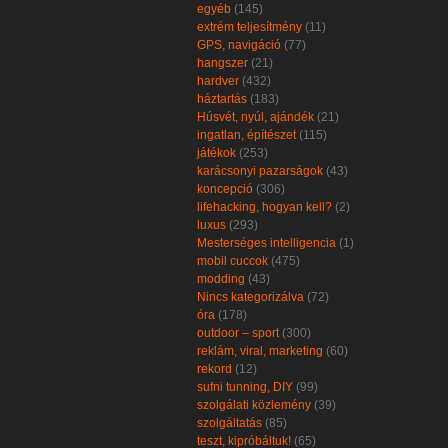
egyéb
(145)
extrém teljesítmény
(11)
GPS, navigáció
(77)
hangszer
(21)
hardver
(432)
háztartás
(183)
Húsvét, nyúl, ajándék
(21)
ingatlan, építészet
(115)
játékok
(253)
karácsonyi pazarságok
(43)
koncepció
(306)
lifehacking, hogyan kell?
(2)
luxus
(293)
Mesterséges intelligencia
(1)
mobil cuccok
(475)
modding
(43)
Nincs kategorizálva
(72)
óra
(178)
outdoor – sport
(300)
reklám, viral, marketing
(60)
rekord
(12)
sufni tunning, DIY
(99)
szolgálati közlemény
(39)
szolgáltatás
(85)
teszt, kipróbáltuk!
(65)