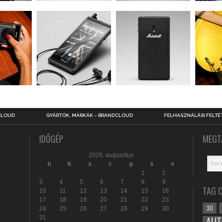
CLOUD
GYÁRTÓK, MÁRKÁK – BRANDCLOUD
FELHASZNÁLÁSI FELTÉ
IDŐGÉP
MEGT
2026. augusztus
h
K
s
c
p
s
v
1
2
3
4
5
6
7
8
9
TAG 
10
11
12
13
14
15
16
17
18
19
20
21
22
23
3D
24
25
26
27
28
29
30
31
AUT