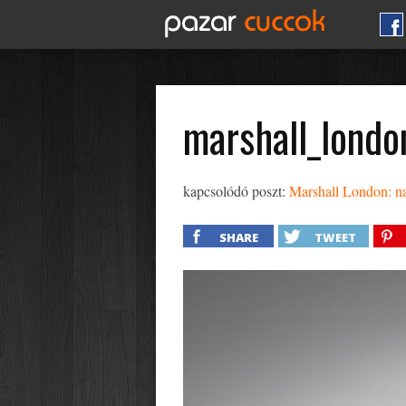
marshall_londo
kapcsolódó poszt:
Marshall London: na
SHARE
TWEET