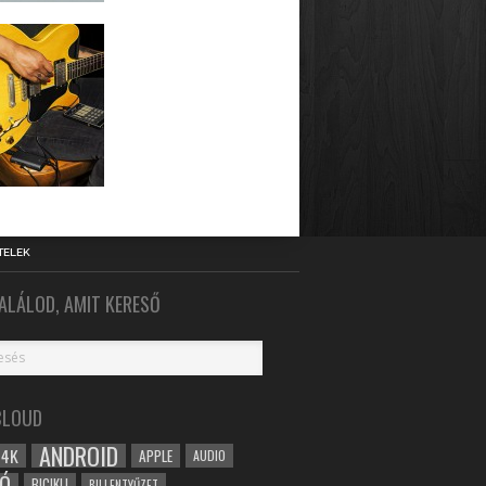
TELEK
ALÁLOD, AMIT KERESŐ
CLOUD
ANDROID
4K
APPLE
AUDIO
Ó
BICIKLI
BILLENTYŰZET