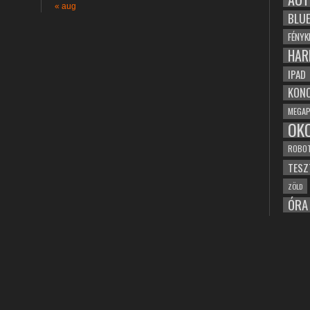
« aug
BLU
FÉNYK
HAR
IPAD
KONC
MEGAP
OK
ROBO
TESZ
ZÖLD
ÓRA