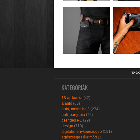
TAG 
KATEGÓRIÁK
18-as karika
(42)
ajánló
(63)
autó, motor, hajó
(274)
buli, party, pia
(72)
csendes PC
(29)
design
(710)
digitális fényképezőgép
(191)
egészséges életmód
(3)